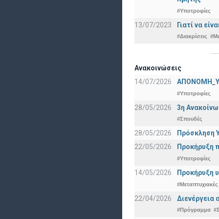
#Υποτροφίες
13/07/2023
Γιατί να εί
#Διακρίσεις
#Μ
Ανακοινώσεις
14/07/2026
ΑΠΟΝΟΜΗ_Υ
#Υποτροφίες
28/05/2026
3η Ανακοίνω
#Σπουδές
28/05/2026
Πρόσκληση Υ
22/05/2026
Προκήρυξη π
#Υποτροφίες
14/05/2026
Προκήρυξη υ
#Μεταπτυχιακές
22/04/2026
Διενέργεια 
#Πρόγραμμα
#