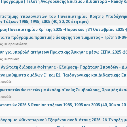
 Πρόγραμμα | Τελετή Αναγόρευσης Επίτιμου Διδάκτορα – Randy 
πιστήμης Υπολογιστών του Πανεπιστημίου Κρήτης Υποδέχθη
ν Τάξεων 1985, 1995, 2005 (40, 30, 20 έτη πριν)
ρας Πανεπιστημίου Κρήτης 2025 -Παρασκευή 31 Οκτωβρίου 2025-| 
ια το πρόγραμμα πρακτικής άσκησης του τμήματος - Τρίτη 30-09
ας
#Παρουσιάσεις
ση για υποβολή αιτήσεων Πρακτικής Άσκησης μέσω ΕΣΠΑ_2025-2
ας
#Σπουδές
 Ανώτατη διάρκεια Φοίτησης - Εξαίρεση- Παράταση Σπουδών - Δ
α μαθήματα ομάδων Ε1 και Ε2, Παιδαγωγικής και Διδακτικής Επά
Σπουδές
Πρωτοετών Φοιτητών με Ακαδημαϊκούς Συμβούλους_Ορισμός Ακα
Σπουδές
οετών 2025 & Reunion τάξεων 1985, 1995 και 2005 (40, 30 και 20 
όγραμμα Φθινοπωρινού Εξαμήνου ακαδ. έτους 2025-26. Έναρξη 