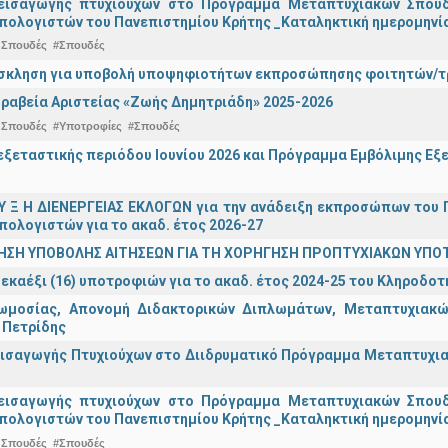
εισαγωγής πτυχιούχων στo Πρόγραμμα Μεταπτυχιακών Σπουδ
πολογιστών του Πανεπιστημίου Κρήτης _Καταληκτική ημερομηνία 
 Σπουδές
#Σπουδές
σκληση για υποβολή υποψηφιοτήτων εκπροσώπησης φοιτητών/τρ
ραβεία Αριστείας «Ζωής Δημητριάδη» 2025-2026
 Σπουδές
#Υποτροφίες
#Σπουδές
ξεταστικής περιόδου Ιουνίου 2026 και Πρόγραμμα Εμβόλιμης Εξε
 Υ Ξ Η ΔΙΕΝΕΡΓΕΙΑΣ ΕΚΛΟΓΩΝ για την ανάδειξη εκπροσώπων του Π
πολογιστών για το ακαδ. έτος 2026-27
ΗΣΗ ΥΠΟΒΟΛΗΣ ΑΙΤΗΣΕΩΝ ΓΙΑ ΤΗ ΧΟΡΗΓΗΣΗ ΠΡΟΠΤΥΧΙΑΚΩΝ ΥΠΟ
εκαέξι (16) υποτροφιών για το ακαδ. έτος 2024-25 του Κληροδο
ωμοσίας, Απονομή Διδακτορικών Διπλωμάτων, Μεταπτυχιακών
 Πετρίδης
ισαγωγής Πτυχιούχων στο Διιδρυματικό Πρόγραμμα Μεταπτυχιακ
εισαγωγής πτυχιούχων στo Πρόγραμμα Μεταπτυχιακών Σπουδ
πολογιστών του Πανεπιστημίου Κρήτης _Καταληκτική ημερομηνία
 Σπουδές
#Σπουδές