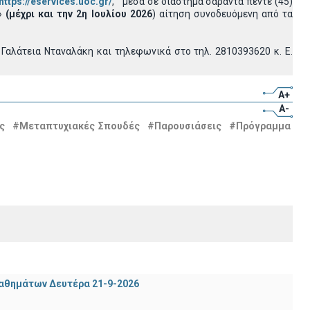
https://eservices.uoc.gr/
, μέσα σε διάστημα σαράντα πέντε (45)
α»
(μέχρι και την 2η Ιουλίου 2026
) αίτηση συνοδευόμενη από τα
 Γαλάτεια Νταναλάκη και τηλεφωνικά στο τηλ. 2810393620 κ. Ε.
A+
A-
ς
#Μεταπτυχιακές Σπουδές
#Παρουσιάσεις
#Πρόγραμμα
μαθημάτων Δευτέρα 21-9-2026