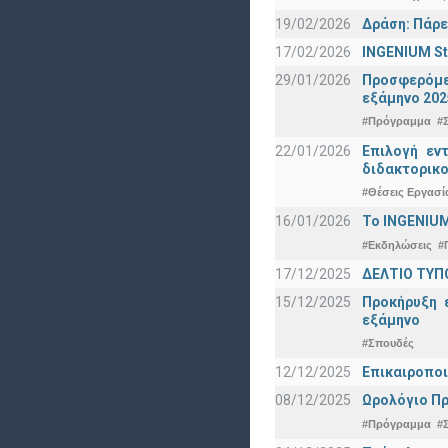
19/02/2026
Δράση: Πάρε
17/02/2026
INGENIUM St
29/01/2026
Προσφερόμεν
εξάμηνο 202
#Πρόγραμμα
#
22/01/2026
Επιλογή εν
διδακτορικο
#Θέσεις Εργασί
16/01/2026
Το INGENIUM
#Εκδηλώσεις
#
17/12/2025
ΔΕΛΤΙΟ ΤΥΠΟ
15/12/2025
Προκήρυξη 
εξάμηνο
#Σπουδές
12/12/2025
Επικαιροποι
08/12/2025
Ωρολόγιο Πρ
#Πρόγραμμα
#