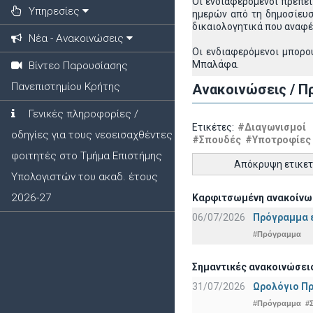
Οι ενδιαφερόμενοι πρέπε
Υπηρεσίες
ημερών από τη δημοσίευ
δικαιολογητικά που αναφέ
Νέα - Ανακοινώσεις
Οι ενδιαφερόμενοι μπορού
Μπαλάφα.
Βίντεο Παρουσίασης
Πανεπιστημίου Κρήτης
Ανακοινώσεις / Π
Γενικές πληροφορίες /
Ετικέτες:
#Διαγωνισμοί
οδηγίες για τους νεοεισαχθέντες
#Σπουδές
#Υποτροφίες
φοιτητές στο Τμήμα Επιστήμης
Απόκρυψη ετικε
Υπολογιστών του ακαδ. έτους
2026-27
Καρφιτσωμένη ανακοίνω
06/07/2026
Πρόγραμμα ε
#Πρόγραμμα
Σημαντικές ανακοινώσει
31/07/2026
Ωρολόγιο Πρ
#Πρόγραμμα
#