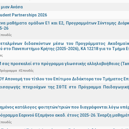
 μιαν Ανάσα
udent Partnerships 2026
α μαθήματα ομάδων Ε1 και Ε2, Προγραμμάτων Σύντομης Διάρκει
5-26
Σπουδές
τεταλμένων διδασκόντων μέσω του Προγράμματος Ακαδημαϊκή
ύ στο Πανεπιστήμιο Κρήτης (2025-2026), ΚΑ 12218 για το Τμήμα 
ας
 σας προσκαλεί στο πρόγραμμα γλωσσικής αλληλοβοήθειας (Ta
Πρόγραμμα
#Σπουδές
Υ Απονομή του τίτλου του Επίτιμου Διδάκτορα του Τμήματος Επι
εισαγωγής πτυχιούχων της ΣΘΤΕ στο Πρόγραμμα Παιδαγωγικής
ημένος κατάλογος φοιτητών/τριών που διαγράφονται λόγω υπέρ
όγραμμα Εαρινού Εξαμήνου ακαδ. έτους 2025-26. Έναρξη μαθημά
Σπουδές