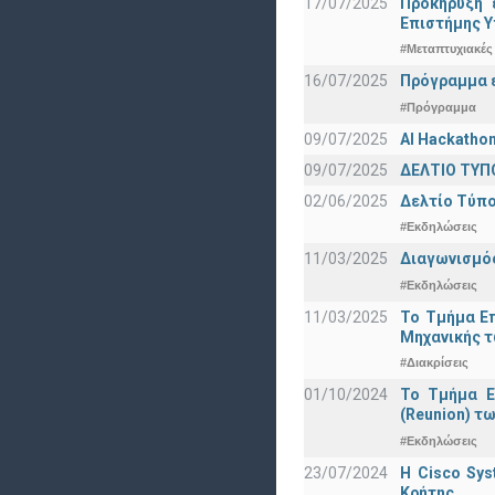
17/07/2025
Προκήρυξη 
Eπιστήμης Υ
#Μεταπτυχιακές
16/07/2025
Πρόγραμμα ε
#Πρόγραμμα
09/07/2025
AI Hackatho
09/07/2025
ΔΕΛΤΙΟ ΤΥΠΟ
02/06/2025
Δελτίο Τύπο
#Εκδηλώσεις
11/03/2025
Διαγωνισμός
#Εκδηλώσεις
11/03/2025
Το Τμήμα Επ
Μηχανικής τ
#Διακρίσεις
01/10/2024
Το Τμήμα Ε
(Reunion) τω
#Εκδηλώσεις
23/07/2024
Η Cisco Sy
Κρήτης