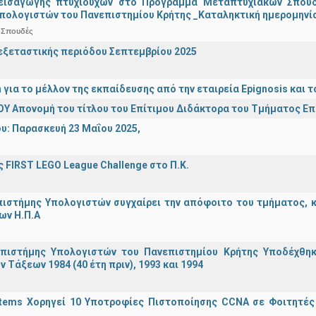
εισαγωγής πτυχιούχων στo Πρόγραμμα Μεταπτυχιακών Σπουδ
πολογιστών του Πανεπιστημίου Κρήτης _Καταληκτική ημερομηνία 
 Σπουδές
ξεταστικής περιόδου Σεπτεμβρίου 2025
n για το μέλλον της εκπαίδευσης από την εταιρεία Epignosis κα
Υ Απονομή του τίτλου του Επίτιμου Διδάκτορα του Τμήματος Ε
υ: Παρασκευή 23 Μαΐου 2025,
 FIRST LEGO League Challenge στο Π.Κ.
ιστήμης Υπολογιστών συγχαίρει την απόφοιτο του τμήματος, κα
ων Η.Π.Α
πιστήμης Υπολογιστών του Πανεπιστημίου Κρήτης Υποδέχθη
ν Τάξεων 1984 (40 έτη πριν), 1993 και 1994
stems Χορηγεί 10 Υποτροφίες Πιστοποίησης CCNA σε Φοιτητέ