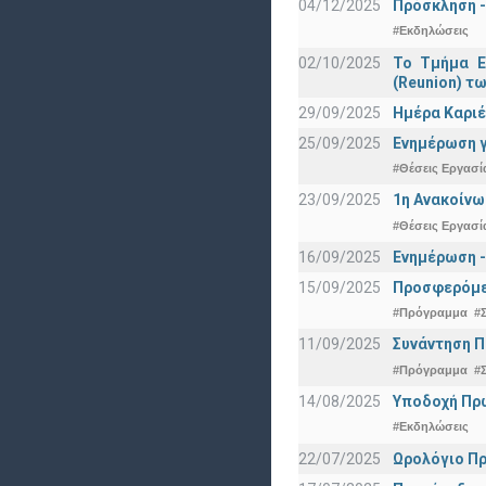
04/12/2025
Πρόσκληση -
#Εκδηλώσεις
02/10/2025
Το Τμήμα Ε
(Reunion) τω
29/09/2025
Ημέρα Καριέ
25/09/2025
Ενημέρωση γ
#Θέσεις Εργασί
23/09/2025
1η Ανακοίνω
#Θέσεις Εργασί
16/09/2025
Ενημέρωση -
15/09/2025
Προσφερόμεν
#Πρόγραμμα
#
11/09/2025
Συνάντηση 
#Πρόγραμμα
#
14/08/2025
Υποδοχή Πρωτ
#Εκδηλώσεις
22/07/2025
Ωρολόγιο Πρ