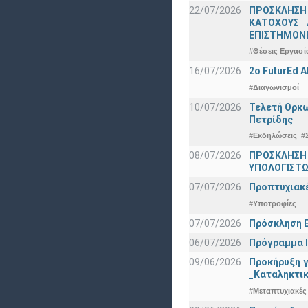
22/07/2026
ΠΡΟΣΚΛΗΣΗ
ΚΑΤΟΧΟΥΣ 
ΕΠΙΣΤΗΜΟΝΕ
#Θέσεις Εργασί
16/07/2026
2o FuturEd 
#Διαγωνισμοί
10/07/2026
Τελετή Ορκω
Πετρίδης
#Εκδηλώσεις
#
08/07/2026
ΠΡΟΣΚΛΗΣΗ
ΥΠΟΛΟΓΙΣΤΩΝ
07/07/2026
Προπτυχιακέ
#Υποτροφίες
07/07/2026
Πρόσκληση Ε
06/07/2026
Πρόγραμμα Ι
09/06/2026
Προκήρυξη 
_Καταληκτικ
#Μεταπτυχιακές