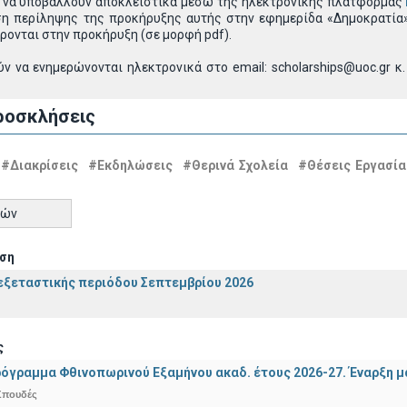
ι να υποβάλλουν αποκλειστικά μέσω της ηλεκτρονικής πλατφόρμας
ση περίληψης της προκήρυξης αυτής στην εφημερίδα «Δημοκρατί
ρονται στην προκήρυξη (σε μορφή pdf).
ν να ενημερώνονται ηλεκτρονικά στο email: scholarships@uoc.gr κ.
ροσκλήσεις
#Διακρίσεις
#Εκδηλώσεις
#Θερινά Σχολεία
#Θέσεις Εργασία
τών
ση
ξεταστικής περιόδου Σεπτεμβρίου 2026
ς
όγραμμα Φθινοπωρινού Εξαμήνου ακαδ. έτους 2026-27. Έναρξη 
Σπουδές