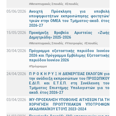
#Μεταπτυχιακές Σπουδές
#Σπουδές
05/06/2026
Ανοιχτή Πρόσκληση για υποβολή
υποψηφιοτήτων εκπροσώπησης φοιτητών/
τριών στην ΟΜΕΑ του Τμήματος-ακαδ. έτος
2026-27
15/05/2026
Προκήρυξη Βραβεία Αριστείας «Ζωής
Δημητριάδη» 2025-2026
#Μεταπτυχιακές Σπουδές
#Υποτροφίες
#Σπουδές
30/04/2026
Πρόγραμμα εξεταστικής περιόδου Ιουνίου
2026 και Πρόγραμμα Εμβόλιμης Εξεταστικής
περιόδου Ιουνίου 2026
#Πρόγραμμα
24/04/2026
Π Ρ Ο Κ Η Ρ Υ Ξ Η ΔΙΕΝΕΡΓΕΙΑΣ ΕΚΛΟΓΩΝ για
την ανάδειξη εκπροσώπων του ΠΡΟΣΩΠΙΚΟΥ
Ε.ΔΙ.Π. και Ε.Τ.Ε.Π. στη Συνέλευση του
Τμήματος Επιστήμης Υπολογιστών για το
ακαδ. έτος 2026-27
03/04/2026
ΙΚΥ-ΠΡΟΣΚΛΗΣΗ ΥΠΟΒΟΛΗΣ ΑΙΤΗΣΕΩΝ ΓΙΑ ΤΗ
ΧΟΡΗΓΗΣΗ ΠΡΟΠΤΥΧΙΑΚΩΝ ΥΠΟΤΡΟΦΙΩΝ
ΑΚΑΔΗΜΑΪΚΟΥ ΕΤΟΥΣ 2023-2024