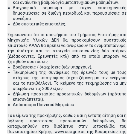
και αναλυτική βαθμολογία μεταπτυχιακών μαθημάτων.
Βιογραφικό σημείωμα με τυχόν επιστημονικές
δημοσιεύσεις σε διεθνή περιοδικά και παρουσιάσεις σε
συνέδρια.
Δύο συστατικές επιστολές.
Σημειώνεται ότι οι υποψήφιοι του Τμήματος Επιστήμης και
Μηχανικής Υλικών ΔΕΝ θα προσκομίσουν συστατικές
επιστολές ΑΛΛΑ θα πρέπει να αναφέρουν το ονοματεπώνυμο,
την ιδιότητα και τα στοιχεία επικοινωνίας δύο ατόμων
(Διδάσκοντες, Ερευνητές κτλ) από τα οποία μπορούν να
ζητηθούν συστάσεις.
Βραβεύσεις / διακρίσεις (εάν υπάρχουν).
Τεκμηρίωση της συνάφειας της έρευνάς τους με τους
στόχους της υποτροφίας (σχετιζόμενη με την ενέργεια
και το περιβάλλον). Το κείμενο της τεκμηρίωσης να μην
υπερβαίνει τις 300 λέξεις.
Δήλωση προστασίας προσωπικών δεδομένων (πρότυπο
επισυνάπτεται).
Απόσπασμα Ποινικού Μητρώου.
Το κείμενο της προκήρυξης, καθώς και η έντυπη αίτηση και η
δήλωση προστασίας προσωπικών δεδομένων, θα
καταχωρηθούν στο διαδίκτυο στην ιστοσελίδα του
Πανεπιστημίου Κρήτης www.uoc.gr και της Κοσμητείας της