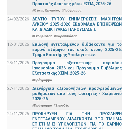
Πρακτικής Άσκησης μέσω ΕΣΠΑ_2025-26
#Θέσεις Εργασίας
#Πρόγραμμα
24/02/2026
ΔΕΛΤΙΟ ΤΥΠΟΥ ΕΝΗΜΕΡΩΣΕΙΣ ΜΑΘΗΤΩΝ
ΛΥΚΕΙΟΥ 2025-2026 ΕΒΔΟΜΑΔΑ ΕΠΙΣΚΕΨΕΩΝ
ΚΑΙ ΔΙΑΔΙΚΤΥΑΚΕΣ ΠΑΡΟΥΣΙΑΣΕΙΣ
#Εκδηλώσεις
#Παρουσιάσεις
12/01/2026
Επιλογή εντεταλμένου διδάσκοντα για το
εαρινό εξάμηνο του ακαδ. έτους 2025-26,
Τμήμα Επιστήμης Υπολογιστών.
28/11/2025
Πρόγραμμα εξεταστικής περιόδου
Ιανουαρίου 2026 και Πρόγραμμα Εμβόλιμης
Εξεταστικής ΧΕΙΜ_2025-26
#Πρόγραμμα
27/11/2025
Διενέργεια αξιολογήσεων προσφερόμενων
μαθημάτων από τους φοιτητές - Χειμερινό
2025-26
#Πρόγραμμα
#Σπουδές
24/11/2025
ΠΡΟΚΗΡΥΞΗ ΓΙΑ ΤΗΝ ΠΡΟΣΛΗΨΗ
ΕΝΤΕΤΑΛΜΕΝΟΥ ΔΙΔΑΣΚΟΝΤΑ ΣΤΟ ΤΜΗΜΑ
ΕΠΙΣΤΗΜΗΣ ΥΠΟΛΟΓΙΣΤΩΝ ΓΙΑ ΤΟ ΕΑΡΙΝΟ