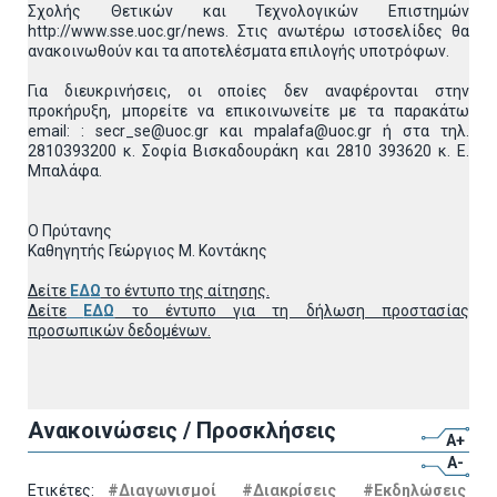
Σχολής Θετικών και Τεχνολογικών Επιστημών
http://www.sse.uoc.gr/news. Στις ανωτέρω ιστοσελίδες θα
ανακοινωθούν και τα αποτελέσματα επιλογής υποτρόφων.
Για διευκρινήσεις, οι οποίες δεν αναφέρονται στην
προκήρυξη, μπορείτε να επικοινωνείτε με τα παρακάτω
email: : secr_se@uoc.gr και mpalafa@uoc.gr ή στα τηλ.
2810393200 κ. Σοφία Βισκαδουράκη και 2810 393620 κ. Ε.
Μπαλάφα.
Ο Πρύτανης
Καθηγητής Γεώργιος Μ. Κοντάκης
Δείτε
ΕΔΩ
το έντυπο της αίτησης.
Δείτε
ΕΔΩ
το έντυπο για τη δήλωση προστασίας
προσωπικών δεδομένων.
Ανακοινώσεις / Προσκλήσεις
A+
A-
Ετικέτες:
#Διαγωνισμοί
#Διακρίσεις
#Εκδηλώσεις