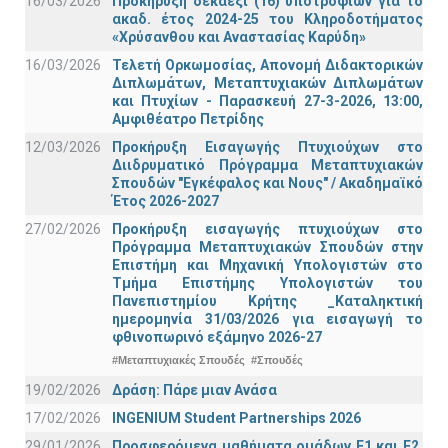
16/03/2026
Προκήρυξη δεκαέξι (16) υποτροφιών για το
ακαδ. έτος 2024-25 του Κληροδοτήματος
«Χρύσανθου και Αναστασίας Καρύδη»
16/03/2026
Τελετή Ορκωμοσίας, Απονομή Διδακτορικών
Διπλωμάτων, Μεταπτυχιακών Διπλωμάτων
και Πτυχίων - Παρασκευή 27-3-2026, 13:00,
Αμφιθέατρο Πετρίδης
12/03/2026
Προκήρυξη Εισαγωγής Πτυχιούχων στο
Διιδρυματικό Πρόγραμμα Μεταπτυχιακών
Σπουδών "Εγκέφαλος και Νους" / Ακαδημαϊκό
Έτος 2026-2027
27/02/2026
Προκήρυξη εισαγωγής πτυχιούχων στo
Πρόγραμμα Μεταπτυχιακών Σπουδών στην
Επιστήμη και Μηχανική Υπολογιστών στο
Τμήμα Eπιστήμης Υπολογιστών του
Πανεπιστημίου Κρήτης _Καταληκτική
ημερομηνία 31/03/2026 για εισαγωγή το
φθινοπωρινό εξάμηνο 2026-27
#Μεταπτυχιακές Σπουδές
#Σπουδές
19/02/2026
Δράση: Πάρε μιαν Ανάσα
17/02/2026
INGENIUM Student Partnerships 2026
29/01/2026
Προσφερόμενα μαθήματα ομάδων Ε1 και Ε2,