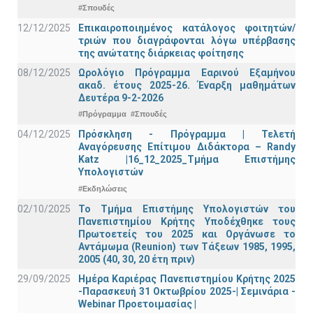
#Σπουδές
12/12/2025
Επικαιροποιημένος κατάλογος φοιτητών/
τριών που διαγράφονται λόγω υπέρβασης
της ανώτατης διάρκειας φοίτησης
08/12/2025
Ωρολόγιο Πρόγραμμα Εαρινού Εξαμήνου
ακαδ. έτους 2025-26. Έναρξη μαθημάτων
Δευτέρα 9-2-2026
#Πρόγραμμα
#Σπουδές
04/12/2025
Πρόσκληση - Πρόγραμμα | Τελετή
Αναγόρευσης Επίτιμου Διδάκτορα – Randy
Katz |16_12_2025_Τμήμα Επιστήμης
Υπολογιστών
#Εκδηλώσεις
02/10/2025
Το Τμήμα Επιστήμης Υπολογιστών του
Πανεπιστημίου Κρήτης Υποδέχθηκε τους
Πρωτοετείς του 2025 και Οργάνωσε το
Αντάμωμα (Reunion) των Τάξεων 1985, 1995,
2005 (40, 30, 20 έτη πριν)
29/09/2025
Ημέρα Καριέρας Πανεπιστημίου Κρήτης 2025
-Παρασκευή 31 Οκτωβρίου 2025-| Σεμινάρια -
Webinar Προετοιμασίας |