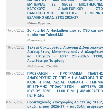
«ΑΠΟΚΤΗΣΗ ΑΚΑΔΗΜΑΪΚΗΣ ΔΙΔΑΚΤΙΚΗΣ
ΕΜΠΕΙΡΙΑΣ ΣΕ ΝΕΟΥΣ ΕΠΙΣΤΗΜΟΝΕΣ
ΚΑΤΟΧΟΥΣ ΔΙΔΑΚΤΟΡΙΚΟΥ ΣΤΟ
ΠΑΝΕΠΙΣΤΗΜΙΟ ΚΡΗΤΗΣ» ΧΕΙΜΕΡΙΝΟ
ΕΞΑΜΗΝΟ ΑΚΑΔ. ΕΤΟΣ 2026-27
#Θέσεις Εργασίας
16/07/2026
2o FuturEd AI Hackathon από το CSD και την
ομάδα του TalentLMS
#Διαγωνισμοί
10/07/2026
Τελετή Ορκωμοσίας, Απονομή Διδακτορικών
Διπλωμάτων, Μεταπτυχιακών Διπλωμάτων
και Πτυχίων - Τρίτη 21-7-2026, 11:00,
Αμφιθέατρο Πετρίδης
#Εκδηλώσεις
#Σπουδές
08/07/2026
ΠΡΟΣΚΛΗΣΗ - ΠΡΟΓΡΑΜΜΑ ΤΕΛΕΤΗΣ
ΑΝΑΓΟΡΕΥΣΗΣ ΣΕ ΕΠΙΤΙΜΗ ΔΙΔΑΚΤΟΡΑ ΤΗΣ
ΚΑΘΗΓΗΤΡΙΑΣ ΛΥΔΙΑΣ ΚΑΒΡΑΚΗ - ΤΜΗΜΑ
ΕΠΙΣΤΗΜΗΣ ΥΠΟΛΟΓΙΣΤΩΝ | ΔΕΥΤΕΡΑ 20
ΙΟΥΛΙΟΥ 2026 - 11.00 Π.Μ. | ΑΜΦΙΘΕΑΤΡΟ
ΠΕΤΡΙΔΗΣ
07/07/2026
Προπτυχιακές Υποτροφίες Αριστείας "OTS",
ακαδ. έτους 2026-27 - υποβολή αιτήσεων