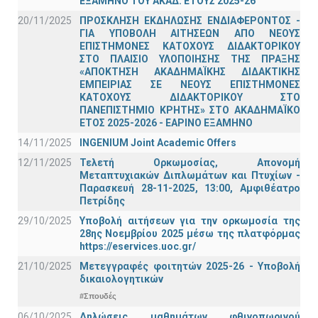
ΕΞΑΜΗΝΟ ΤΟΥ ΑΚΑΔ. ΕΤΟΥΣ 2025-26
20/11/2025
ΠΡΟΣΚΛΗΣΗ ΕΚΔΗΛΩΣΗΣ ΕΝΔΙΑΦΕΡΟΝΤΟΣ -
ΓΙΑ ΥΠΟΒΟΛΗ ΑΙΤΗΣΕΩΝ ΑΠΟ ΝΕΟΥΣ
ΕΠΙΣΤΗΜΟΝΕΣ ΚΑΤΟΧΟΥΣ ΔΙΔΑΚΤΟΡΙΚΟΥ
ΣΤΟ ΠΛΑΙΣΙΟ ΥΛΟΠΟΙΗΣΗΣ ΤΗΣ ΠΡΑΞΗΣ
«ΑΠΟΚΤΗΣΗ ΑΚΑΔΗΜΑΪΚΗΣ ΔΙΔΑΚΤΙΚΗΣ
ΕΜΠΕΙΡΙΑΣ ΣΕ ΝΕΟΥΣ ΕΠΙΣΤΗΜΟΝΕΣ
ΚΑΤΟΧΟΥΣ ΔΙΔΑΚΤΟΡΙΚΟΥ ΣΤΟ
ΠΑΝΕΠΙΣΤΗΜΙΟ ΚΡΗΤΗΣ» ΣΤΟ ΑΚΑΔΗΜΑΪΚΟ
ΕΤΟΣ 2025-2026 - ΕΑΡΙΝΟ ΕΞΑΜΗΝΟ
14/11/2025
INGENIUM Joint Academic Offers
12/11/2025
Τελετή Ορκωμοσίας, Απονομή
Μεταπτυχιακών Διπλωμάτων και Πτυχίων -
Παρασκευή 28-11-2025, 13:00, Αμφιθέατρο
Πετρίδης
29/10/2025
Υποβολή αιτήσεων για την ορκωμοσία της
28ης Νοεμβρίου 2025 μέσω της πλατφόρμας
https://eservices.uoc.gr/
21/10/2025
Μετεγγραφές φοιτητών 2025-26 - Υποβολή
δικαιολογητικών
#Σπουδές
06/10/2025
Δηλώσεις μαθημάτων φθινοπωρινού