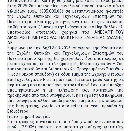
Το Πανεπιστήμιο Κρήτης θα χορηγήσει κατά το ακαδημαϊκό
έτος 2025-26 υποτροφίες συνολικού ποσού τριάντα πέντε
χιλιάδων ευρώ (€35,000.00) σε μεταπτυχιακούς φοιτητές
της Σχολής Θετικών και Τεχνολογικών Επιστημών του
Πανεπιστημίου Κρήτης για την ερευνητική τους ενασχόληση
σε θέματα σχετιζόμενα με την Ενέργεια και το Περιβάλλον. Οι
υποτροφίες αποτελούν χορηγία του ΑΝΕΞΑΡΤΗΤΟΥ
ΔΙΑΧΕΙΡΙΣΤΗ ΜΕΤΑΦΟΡΑΣ ΗΛΕΚΤΡΙΚΗΣ ΕΝΕΡΓΕΙΑΣ (ΑΔΜΗΕ)
ΑΕ.
Σύμφωνα με την 5η/12-03-2026 απόφαση της Κοσμητείας
της Σχολής Θετικών και Τεχνολογικών Επιστημών του
Πανεπιστημίου Κρήτης, θα χορηγηθούν δύο υποτροφίες σε
μεταπτυχιακούς φοιτητές (φοιτητές Μεταπτυχιακών – 2ου
κύκλου σπουδών και Διδακτορικών Προγραμμάτων Σπουδών
– 3ου κύκλου σπουδών) σε κάθε Τμήμα της Σχολής Θετικών
και Τεχνολογικών Επιστημών του Πανεπιστημίου Κρήτης. Σε
περίπτωση που κάποια θέση καταστεί κενή λόγω μη ύπαρξης
υποψηφιοτήτων ή μη πλήρωσης των κριτηρίων της
προκήρυξης από τους υποψηφίους, η κενή θέση θα πληρωθεί
από υποψήφιο άλλου ακαδημαϊκού τμήματος, με απόφαση
της Κοσμητείας, χωρίς να απαιτείται εκ νέου προκήρυξη.
Ειδικότερα:
Για το Τμήμα Βιολογίας
2 υποτροφίες συνολικού ποσού δύο χιλιάδων εννιακοσίων
ευρώ (2.900€) έκαστη, σε μεταπτυχιακούς/ες φοιτητές/