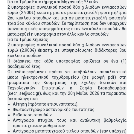
Για το Τμήμα Επιστήμης και Μηχανικής Υλικών
2 υποτροφίες συνολικού ποσού δύο χιλιάδων εννιακοσίων
ευρώ (2.900€) έκαστη, μια σε μεταπτυχιακό/ή φοιτητή/τρια
2ου κύκλου σπουδών και μια σε μεταπτυχιακό/ή φοιτητή/
τρια 3ου κύκλου σπουδών. Σε περίπτωση που δεν υπάρχουν
ικανοποιητικές υποψηφιότητες στον ένα κύκλο σπουδών θα
μεταφερθεί η υποτροφία στον άλλο κύκλο σπουδών.
Για το Τμήμα Χημείας
2 υποτροφίες συνολικού ποσού δύο χιλιάδων εννιακοσίων
ευρώ (2.900€) έκαστη, σε υποψηφίους/ες διδάκτορες 3ου
κύκλου σπουδών.
Η διάρκεια της κάθε υποτροφίας ορίζεται σε ένα (1)
ακαδημαϊκό έτος.
Οι ενδιαφερόμενοι πρέπει να υποβάλλουν αποκλειστικά
μέσω ηλεκτρονικού ταχυδρομείου (σε μορφή pdf) στη
Γραμματεία της Κοσμητείας της Σχολής Θετικών και
Τεχνολογικών Επιστημών κ. Σοφία Βισκαδουράκη
(secr_se@uoc.gr), έως και την 20η Μαΐου 2026 τα παρακάτω
δικαιολογητικά:
Αίτηση (πρότυπο επισυνάπτεται).
Φωτοαντίγραφο αστυνομικής ταυτότητας.
Βεβαίωση σπουδών
Αντίγραφο πτυχίου τους και αναλυτική βαθμολογία
προπτυχιακών μαθημάτων.
Αντίγραφο μεταπτυχιακού τίτλου σπουδών (εάν υπάρχει)