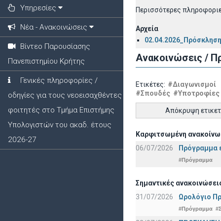
Υπηρεσίες
Περισσότερες πληροφορι
Νέα - Ανακοινώσεις
Αρχεία
02.04.2026_Πρόσκλησ
Βίντεο Παρουσίασης
Ανακοινώσεις / Π
Πανεπιστημίου Κρήτης
Γενικές πληροφορίες /
Ετικέτες:
#Διαγωνισμοί
#Σπουδές
#Υποτροφίες
οδηγίες για τους νεοεισαχθέντες
φοιτητές στο Τμήμα Επιστήμης
Απόκρυψη ετικε
Υπολογιστών του ακαδ. έτους
Καρφιτσωμένη ανακοίνω
2026-27
06/07/2026
Πρόγραμμα ε
#Πρόγραμμα
Σημαντικές ανακοινώσει
31/07/2026
Ωρολόγιο Πρ
#Πρόγραμμα
#