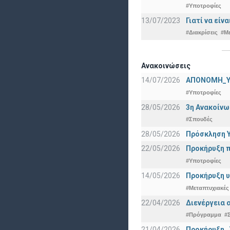
#Υποτροφίες
13/07/2023
Γιατί να εί
#Διακρίσεις
#Μ
Ανακοινώσεις
14/07/2026
ΑΠΟΝΟΜΗ_Υ
#Υποτροφίες
28/05/2026
3η Ανακοίνω
#Σπουδές
28/05/2026
Πρόσκληση Υ
22/05/2026
Προκήρυξη π
#Υποτροφίες
14/05/2026
Προκήρυξη υ
#Μεταπτυχιακές
22/04/2026
Διενέργεια 
#Πρόγραμμα
#
21/04/2026
Προκήρυξη _