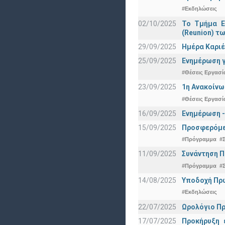
#Εκδηλώσεις
02/10/2025
Το Τμήμα Ε
(Reunion) τω
29/09/2025
Ημέρα Καριέ
25/09/2025
Ενημέρωση γ
#Θέσεις Εργασί
23/09/2025
1η Ανακοίνω
#Θέσεις Εργασί
16/09/2025
Ενημέρωση -
15/09/2025
Προσφερόμεν
#Πρόγραμμα
#
11/09/2025
Συνάντηση 
#Πρόγραμμα
#
14/08/2025
Υποδοχή Πρωτ
#Εκδηλώσεις
22/07/2025
Ωρολόγιο Πρ
17/07/2025
Προκήρυξη 