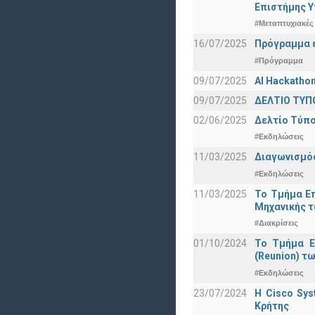
Eπιστήμης Υ
#Μεταπτυχιακές
16/07/2025
Πρόγραμμα ε
#Πρόγραμμα
09/07/2025
AI Hackatho
09/07/2025
ΔΕΛΤΙΟ ΤΥΠΟ
02/06/2025
Δελτίο Τύπο
#Εκδηλώσεις
11/03/2025
Διαγωνισμός
#Εκδηλώσεις
11/03/2025
Το Τμήμα Επ
Μηχανικής τ
#Διακρίσεις
01/10/2024
Το Τμήμα Ε
(Reunion) τω
#Εκδηλώσεις
23/07/2024
Η Cisco Sy
Κρήτης