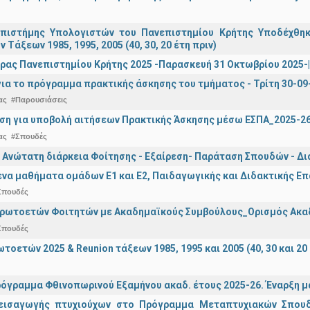
πιστήμης Υπολογιστών του Πανεπιστημίου Κρήτης Υποδέχθη
ν Τάξεων 1985, 1995, 2005 (40, 30, 20 έτη πριν)
ρας Πανεπιστημίου Κρήτης 2025 -Παρασκευή 31 Οκτωβρίου 2025-| 
ια το πρόγραμμα πρακτικής άσκησης του τμήματος - Τρίτη 30-09
ας
#Παρουσιάσεις
ση για υποβολή αιτήσεων Πρακτικής Άσκησης μέσω ΕΣΠΑ_2025-2
ας
#Σπουδές
 Ανώτατη διάρκεια Φοίτησης - Εξαίρεση- Παράταση Σπουδών - Δ
α μαθήματα ομάδων Ε1 και Ε2, Παιδαγωγικής και Διδακτικής Επά
Σπουδές
Πρωτοετών Φοιτητών με Ακαδημαϊκούς Συμβούλους_Ορισμός Ακα
Σπουδές
οετών 2025 & Reunion τάξεων 1985, 1995 και 2005 (40, 30 και 20 
όγραμμα Φθινοπωρινού Εξαμήνου ακαδ. έτους 2025-26. Έναρξη 
εισαγωγής πτυχιούχων στo Πρόγραμμα Μεταπτυχιακών Σπουδ