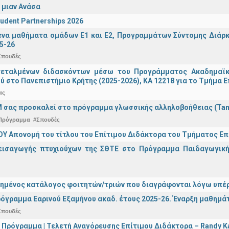
 μιαν Ανάσα
udent Partnerships 2026
α μαθήματα ομάδων Ε1 και Ε2, Προγραμμάτων Σύντομης Διάρκει
5-26
Σπουδές
τεταλμένων διδασκόντων μέσω του Προγράμματος Ακαδημαϊκή
ύ στο Πανεπιστήμιο Κρήτης (2025-2026), ΚΑ 12218 για το Τμήμα 
ας
 σας προσκαλεί στο πρόγραμμα γλωσσικής αλληλοβοήθειας (Ta
Πρόγραμμα
#Σπουδές
Υ Απονομή του τίτλου του Επίτιμου Διδάκτορα του Τμήματος Επι
εισαγωγής πτυχιούχων της ΣΘΤΕ στο Πρόγραμμα Παιδαγωγικής
ημένος κατάλογος φοιτητών/τριών που διαγράφονται λόγω υπέρ
όγραμμα Εαρινού Εξαμήνου ακαδ. έτους 2025-26. Έναρξη μαθημά
Σπουδές
 Πρόγραμμα | Τελετή Αναγόρευσης Επίτιμου Διδάκτορα – Randy 