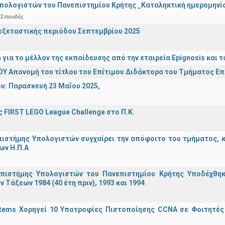
πολογιστών του Πανεπιστημίου Κρήτης _Καταληκτική ημερομηνία 
 Σπουδές
ξεταστικής περιόδου Σεπτεμβρίου 2025
n για το μέλλον της εκπαίδευσης από την εταιρεία Epignosis κα
Υ Απονομή του τίτλου του Επίτιμου Διδάκτορα του Τμήματος Ε
υ: Παρασκευή 23 Μαΐου 2025,
 FIRST LEGO League Challenge στο Π.Κ.
ιστήμης Υπολογιστών συγχαίρει την απόφοιτο του τμήματος, κα
ων Η.Π.Α
πιστήμης Υπολογιστών του Πανεπιστημίου Κρήτης Υποδέχθη
ν Τάξεων 1984 (40 έτη πριν), 1993 και 1994
stems Χορηγεί 10 Υποτροφίες Πιστοποίησης CCNA σε Φοιτητέ