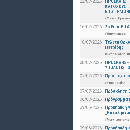
22/07/2026
ΠΡΟΣΚΛΗΣΗ
ΚΑΤΟΧΟΥΣ 
ΕΠΙΣΤΗΜΟΝΕ
#Θέσεις Εργασί
16/07/2026
2o FuturEd 
#Διαγωνισμοί
10/07/2026
Τελετή Ορκω
Πετρίδης
#Εκδηλώσεις
#
08/07/2026
ΠΡΟΣΚΛΗΣΗ
ΥΠΟΛΟΓΙΣΤΩΝ
07/07/2026
Προπτυχιακέ
#Υποτροφίες
07/07/2026
Πρόσκληση Ε
06/07/2026
Πρόγραμμα Ι
09/06/2026
Προκήρυξη 
_Καταληκτικ
#Μεταπτυχιακές
09/06/2026
Προκήρυξη 