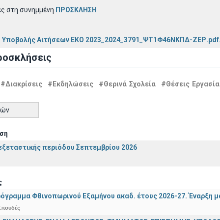
ες στη συνημμένη
ΠΡΟΣΚΛΗΣΗ
η Υποβολής Αιτήσεων EKO 2023_2024_3791_ΨΤ1Φ46ΝΚΠΔ-ΖΕΡ.pdf
ροσκλήσεις
#Διακρίσεις
#Εκδηλώσεις
#Θερινά Σχολεία
#Θέσεις Εργασία
τών
ση
ξεταστικής περιόδου Σεπτεμβρίου 2026
ς
όγραμμα Φθινοπωρινού Εξαμήνου ακαδ. έτους 2026-27. Έναρξη 
Σπουδές