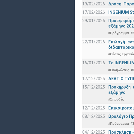
19/02/2026
Δράση: Πάρε
17/02/2026
INGENIUM St
29/01/2026
Προσφερόμεν
εξάμηνο 202
#Πρόγραμμα
#
22/01/2026
Επιλογή εν
διδακτορικο
#Θέσεις Εργασί
16/01/2026
Το INGENIUM
#Εκδηλώσεις
#
17/12/2025
ΔΕΛΤΙΟ ΤΥΠΟ
15/12/2025
Προκήρυξη 
εξάμηνο
#Σπουδές
12/12/2025
Επικαιροποι
08/12/2025
Ωρολόγιο Πρ
#Πρόγραμμα
#
04/12/2025
Πρόσκληση -