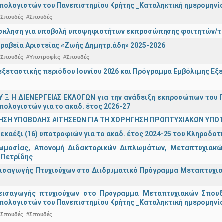
πολογιστών του Πανεπιστημίου Κρήτης _Καταληκτική ημερομηνία 
 Σπουδές
#Σπουδές
σκληση για υποβολή υποψηφιοτήτων εκπροσώπησης φοιτητών/τρ
ραβεία Αριστείας «Ζωής Δημητριάδη» 2025-2026
 Σπουδές
#Υποτροφίες
#Σπουδές
ξεταστικής περιόδου Ιουνίου 2026 και Πρόγραμμα Εμβόλιμης Εξε
 Υ Ξ Η ΔΙΕΝΕΡΓΕΙΑΣ ΕΚΛΟΓΩΝ για την ανάδειξη εκπροσώπων του Π
πολογιστών για το ακαδ. έτος 2026-27
ΗΣΗ ΥΠΟΒΟΛΗΣ ΑΙΤΗΣΕΩΝ ΓΙΑ ΤΗ ΧΟΡΗΓΗΣΗ ΠΡΟΠΤΥΧΙΑΚΩΝ ΥΠΟ
εκαέξι (16) υποτροφιών για το ακαδ. έτος 2024-25 του Κληροδο
ωμοσίας, Απονομή Διδακτορικών Διπλωμάτων, Μεταπτυχιακών
 Πετρίδης
ισαγωγής Πτυχιούχων στο Διιδρυματικό Πρόγραμμα Μεταπτυχιακ
εισαγωγής πτυχιούχων στo Πρόγραμμα Μεταπτυχιακών Σπουδ
πολογιστών του Πανεπιστημίου Κρήτης _Καταληκτική ημερομηνία
 Σπουδές
#Σπουδές