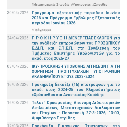
#Μεταπτυχιακές Σπουδές
#Υποτροφίες
#Σπουδές
30/04/2026
Πρόγραμμα εξεταστικής περιόδου Ιουνίου
2026 και Πρόγραμμα Εμβόλιμης Εξεταστικής
περιόδου Ιουνίου 2026
#Πρόγραμμα
24/04/2026
Π Ρ Ο Κ Η Ρ Υ Ξ Η ΔΙΕΝΕΡΓΕΙΑΣ ΕΚΛΟΓΩΝ για
την ανάδειξη εκπροσώπων του ΠΡΟΣΩΠΙΚΟΥ
Ε.ΔΙ.Π. και Ε.Τ.Ε.Π. στη Συνέλευση του
Τμήματος Επιστήμης Υπολογιστών για το
ακαδ. έτος 2026-27
03/04/2026
ΙΚΥ-ΠΡΟΣΚΛΗΣΗ ΥΠΟΒΟΛΗΣ ΑΙΤΗΣΕΩΝ ΓΙΑ ΤΗ
ΧΟΡΗΓΗΣΗ ΠΡΟΠΤΥΧΙΑΚΩΝ ΥΠΟΤΡΟΦΙΩΝ
ΑΚΑΔΗΜΑΪΚΟΥ ΕΤΟΥΣ 2023-2024
16/03/2026
Προκήρυξη δεκαέξι (16) υποτροφιών για το
ακαδ. έτος 2024-25 του Κληροδοτήματος
«Χρύσανθου και Αναστασίας Καρύδη»
16/03/2026
Τελετή Ορκωμοσίας, Απονομή Διδακτορικών
Διπλωμάτων, Μεταπτυχιακών Διπλωμάτων
και Πτυχίων - Παρασκευή 27-3-2026, 13:00,
Αμφιθέατρο Πετρίδης
12/03/2026
Προκήρυξη Εισαγωγής Πτυχιούχων στο