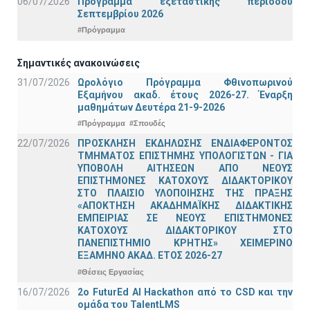
06/07/2026
Πρόγραμμα εξεταστικής περιόδου
Σεπτεμβρίου 2026
#Πρόγραμμα
Σημαντικές ανακοινώσεις
31/07/2026
Ωρολόγιο Πρόγραμμα Φθινοπωρινού
Εξαμήνου ακαδ. έτους 2026-27. Έναρξη
μαθημάτων Δευτέρα 21-9-2026
#Πρόγραμμα
#Σπουδές
22/07/2026
ΠΡΟΣΚΛΗΣΗ ΕΚΔΗΛΩΣΗΣ ΕΝΔΙΑΦΕΡΟΝΤΟΣ
ΤΜΗΜΑΤΟΣ ΕΠΙΣΤΗΜΗΣ ΥΠΟΛΟΓΙΣΤΩΝ - ΓΙΑ
ΥΠΟΒΟΛΗ ΑΙΤΗΣΕΩΝ ΑΠΟ ΝΕΟΥΣ
ΕΠΙΣΤΗΜΟΝΕΣ ΚΑΤΟΧΟΥΣ ΔΙΔΑΚΤΟΡΙΚΟΥ
ΣΤΟ ΠΛΑΙΣΙΟ ΥΛΟΠΟΙΗΣΗΣ ΤΗΣ ΠΡΑΞΗΣ
«ΑΠΟΚΤΗΣΗ ΑΚΑΔΗΜΑΪΚΗΣ ΔΙΔΑΚΤΙΚΗΣ
ΕΜΠΕΙΡΙΑΣ ΣΕ ΝΕΟΥΣ ΕΠΙΣΤΗΜΟΝΕΣ
ΚΑΤΟΧΟΥΣ ΔΙΔΑΚΤΟΡΙΚΟΥ ΣΤΟ
ΠΑΝΕΠΙΣΤΗΜΙΟ ΚΡΗΤΗΣ» ΧΕΙΜΕΡΙΝΟ
ΕΞΑΜΗΝΟ ΑΚΑΔ. ΕΤΟΣ 2026-27
#Θέσεις Εργασίας
16/07/2026
2o FuturEd AI Hackathon από το CSD και την
ομάδα του TalentLMS