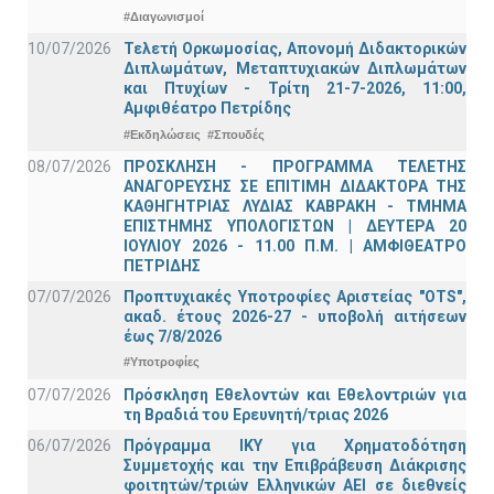
#Διαγωνισμοί
10/07/2026
Τελετή Ορκωμοσίας, Απονομή Διδακτορικών
Διπλωμάτων, Μεταπτυχιακών Διπλωμάτων
και Πτυχίων - Τρίτη 21-7-2026, 11:00,
Αμφιθέατρο Πετρίδης
#Εκδηλώσεις
#Σπουδές
08/07/2026
ΠΡΟΣΚΛΗΣΗ - ΠΡΟΓΡΑΜΜΑ ΤΕΛΕΤΗΣ
ΑΝΑΓΟΡΕΥΣΗΣ ΣΕ ΕΠΙΤΙΜΗ ΔΙΔΑΚΤΟΡΑ ΤΗΣ
ΚΑΘΗΓΗΤΡΙΑΣ ΛΥΔΙΑΣ ΚΑΒΡΑΚΗ - ΤΜΗΜΑ
ΕΠΙΣΤΗΜΗΣ ΥΠΟΛΟΓΙΣΤΩΝ | ΔΕΥΤΕΡΑ 20
ΙΟΥΛΙΟΥ 2026 - 11.00 Π.Μ. | ΑΜΦΙΘΕΑΤΡΟ
ΠΕΤΡΙΔΗΣ
07/07/2026
Προπτυχιακές Υποτροφίες Αριστείας "OTS",
ακαδ. έτους 2026-27 - υποβολή αιτήσεων
έως 7/8/2026
#Υποτροφίες
07/07/2026
Πρόσκληση Εθελοντών και Εθελοντριών για
τη Βραδιά του Ερευνητή/τριας 2026
06/07/2026
Πρόγραμμα ΙΚΥ για Χρηματοδότηση
Συμμετοχής και την Επιβράβευση Διάκρισης
φοιτητών/τριών Ελληνικών ΑΕΙ σε διεθνείς