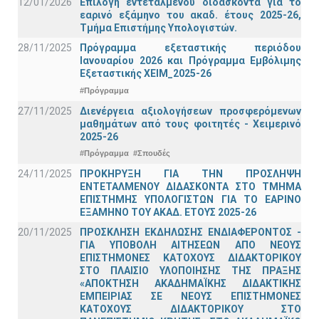
12/01/2026
Επιλογή εντεταλμένου διδάσκοντα για το
εαρινό εξάμηνο του ακαδ. έτους 2025-26,
Τμήμα Επιστήμης Υπολογιστών.
28/11/2025
Πρόγραμμα εξεταστικής περιόδου
Ιανουαρίου 2026 και Πρόγραμμα Εμβόλιμης
Εξεταστικής ΧΕΙΜ_2025-26
#Πρόγραμμα
27/11/2025
Διενέργεια αξιολογήσεων προσφερόμενων
μαθημάτων από τους φοιτητές - Χειμερινό
2025-26
#Πρόγραμμα
#Σπουδές
24/11/2025
ΠΡΟΚΗΡΥΞΗ ΓΙΑ ΤΗΝ ΠΡΟΣΛΗΨΗ
ΕΝΤΕΤΑΛΜΕΝΟΥ ΔΙΔΑΣΚΟΝΤΑ ΣΤΟ ΤΜΗΜΑ
ΕΠΙΣΤΗΜΗΣ ΥΠΟΛΟΓΙΣΤΩΝ ΓΙΑ ΤΟ ΕΑΡΙΝΟ
ΕΞΑΜΗΝΟ ΤΟΥ ΑΚΑΔ. ΕΤΟΥΣ 2025-26
20/11/2025
ΠΡΟΣΚΛΗΣΗ ΕΚΔΗΛΩΣΗΣ ΕΝΔΙΑΦΕΡΟΝΤΟΣ -
ΓΙΑ ΥΠΟΒΟΛΗ ΑΙΤΗΣΕΩΝ ΑΠΟ ΝΕΟΥΣ
ΕΠΙΣΤΗΜΟΝΕΣ ΚΑΤΟΧΟΥΣ ΔΙΔΑΚΤΟΡΙΚΟΥ
ΣΤΟ ΠΛΑΙΣΙΟ ΥΛΟΠΟΙΗΣΗΣ ΤΗΣ ΠΡΑΞΗΣ
«ΑΠΟΚΤΗΣΗ ΑΚΑΔΗΜΑΪΚΗΣ ΔΙΔΑΚΤΙΚΗΣ
ΕΜΠΕΙΡΙΑΣ ΣΕ ΝΕΟΥΣ ΕΠΙΣΤΗΜΟΝΕΣ
ΚΑΤΟΧΟΥΣ ΔΙΔΑΚΤΟΡΙΚΟΥ ΣΤΟ