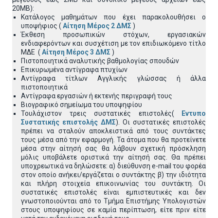
20ΜΒ):
Κατάλογος μαθημάτων που έχει παρακολουθήσει ο
υποψήφιος (
Αίτηση Μέρος 2 ΔΜΣ
)
Έκθεση προσωπικών στόχων, εργασιακών
ενδιαφερόντων και συσχέτιση με τον επιδιωκόμενο τίτλο
ΜΔΕ (
Αίτηση Μέρος 3 ΔΜΣ
)
Πιστοποιητικά αναλυτικής βαθμολογίας σπουδών
Επικυρωμένα αντίγραφα πτυχίων
Αντίγραφα τίτλων Αγγλικής γλώσσας ή άλλα
πιστοποιητικά
Αντίγραφα εργασιών ή εκτενής περιγραφή τους
Βιογραφικό σημείωμα του υποψηφίου
Τουλάχιστον τρεις συστατικές επιστολές(
Εντυπο
Συστατικής επιστολής ΔΜΣ
). Οι συστατικές επιστολές
πρέπει να σταλούν αποκλειστικά από τους συντάκτες
τους μέσα από την εφαρμογή. Τα άτομα που θα προτείνετε
μέσα στην αίτησή σας θα λάβουν σχετική πρόσκληση
μόλις υποβάλετε οριστικά την αίτησή σας. Θα πρέπει
υποχρεωτικά να δηλώσετε: α) διεύθυνση e-mail του φορέα
στον οποίο ανήκει/εργάζεται ο συντάκτης β) την ιδιότητα
και πλήρη στοιχεία επικοινωνίας του συντάκτη. Οι
συστατικές επιστολές είναι εμπιστευτικές και δεν
γνωστοποιούνται από το Τμήμα Επιστήμης Υπολογιστών
στους υποψηφίους σε καμία περίπτωση, είτε πριν είτε