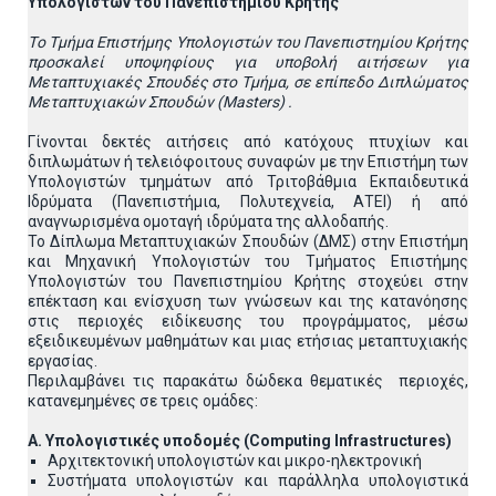
Υπολογιστών του Πανεπιστημίου Κρήτης
T
ο Tμήμα Επιστήμης Υπολογιστών του Πανεπιστημίου Κρήτης
προσκαλεί υποψηφίους για υποβολή αιτήσεων
για
Μεταπτυχιακές Σπουδές στο Τμήμα, σε επίπεδο Διπλώματος
Μεταπτυχιακών Σπουδών (Masters) .
Γίνονται δεκτές αιτήσεις από κατόχους πτυχίων και
διπλωμάτων ή τελειόφοιτους συναφών με την Επιστήμη των
Υπολογιστών τμημάτων από Τριτοβάθμια Εκπαιδευτικά
Ιδρύματα (Πανεπιστήμια, Πολυτεχνεία, ΑΤΕΙ) ή από
αναγνωρισμένα ομοταγή ιδρύματα της αλλοδαπής.
To Δίπλωμα Μεταπτυχιακών Σπουδών (ΔΜΣ) στην Επιστήμη
και Μηχανική Υπολογιστών του Τμήματος Επιστήμης
Υπολογιστών του Πανεπιστημίου Κρήτης στοχεύει στην
επέκταση και ενίσχυση των γνώσεων και της κατανόησης
στις περιοχές ειδίκευσης του προγράμματος, μέσω
εξειδικευμένων μαθημάτων και μιας ετήσιας μεταπτυχιακής
εργασίας.
Περιλαμβάνει τις παρακάτω δώδεκα θεματικές περιοχές,
κατανεμημένες σε τρεις ομάδες:
Α. Υπολογιστικές υποδομές (Computing Infrastructures)
Αρχιτεκτονική υπολογιστών και μικρο-ηλεκτρονική
Συστήματα υπολογιστών και παράλληλα υπολογιστικά