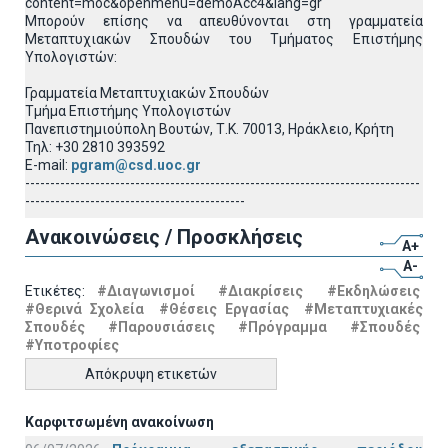
content=moc&openmenu=demoAcc4&lang=gr
Μπορούν επίσης να απευθύνονται στη γραμματεία
Μεταπτυχιακών Σπουδών του Τμήματος Επιστήμης
Υπολογιστών:
Γραμματεία Μεταπτυχιακών Σπουδών
Τμήμα Επιστήμης Υπολογιστών
Πανεπιστημιούπολη Βουτών, Τ.Κ. 70013, Ηράκλειο, Κρήτη
Τηλ: +30 2810 393592
E-mail:
pgram@csd.uoc.gr
-------------------------------------------------------------------------------
--------------------------------------------
Ανακοινώσεις / Προσκλήσεις
A+
A-
Ετικέτες:
#Διαγωνισμοί
#Διακρίσεις
#Εκδηλώσεις
#Θερινά Σχολεία
#Θέσεις Εργασίας
#Μεταπτυχιακές
Σπουδές
#Παρουσιάσεις
#Πρόγραμμα
#Σπουδές
#Υποτροφίες
Απόκρυψη ετικετών
Καρφιτσωμένη ανακοίνωση