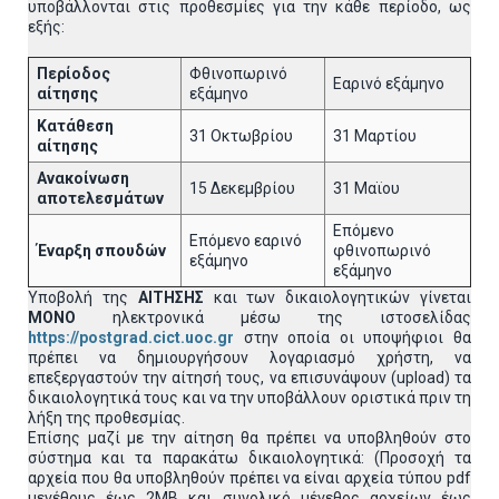
υποβάλλονται στις προθεσμίες για την κάθε περίοδο, ως
εξής:
Περίοδος
Φθινοπωρινό
Εαρινό εξάμηνο
αίτησης
εξάμηνο
Κατάθεση
31 Οκτωβρίου
31 Μαρτίου
αίτησης
Ανακοίνωση
15 Δεκεμβρίου
31 Μαϊου
αποτελεσμάτων
Επόμενο
Επόμενο εαρινό
Έναρξη σπουδών
φθινοπωρινό
εξάμηνο
εξάμηνο
Υποβολή της
ΑΙΤΗΣΗΣ
και των δικαιολογητικών γίνεται
MONO
ηλεκτρονικά μέσω της ιστοσελίδας
https://postgrad.cict.uoc.gr
στην οποία οι υποψήφιοι θα
πρέπει να δημιουργήσουν λογαριασμό χρήστη, να
επεξεργαστούν την αίτησή τους, να επισυνάψουν (upload) τα
δικαιολογητικά τους και να την υποβάλλουν οριστικά πριν τη
λήξη της προθεσμίας.
Επίσης μαζί με την αίτηση θα πρέπει να υποβληθούν στο
σύστημα και τα παρακάτω δικαιολογητικά: (Προσοχή τα
αρχεία που θα υποβληθούν πρέπει να είναι αρχεία τύπου pdf
μεγέθους έως 2ΜΒ και συνολικό μέγεθος αρχείων έως