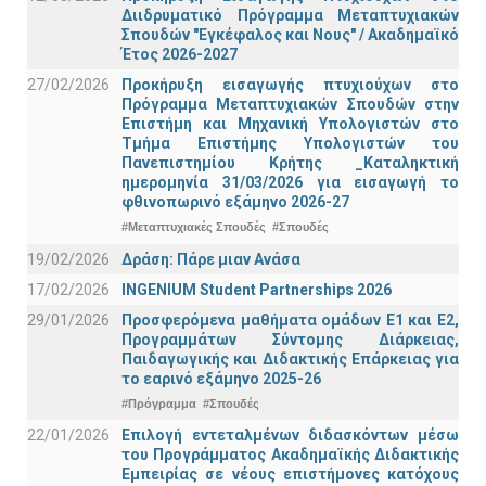
Διιδρυματικό Πρόγραμμα Μεταπτυχιακών
Σπουδών "Εγκέφαλος και Νους" / Ακαδημαϊκό
Έτος 2026-2027
27/02/2026
Προκήρυξη εισαγωγής πτυχιούχων στo
Πρόγραμμα Μεταπτυχιακών Σπουδών στην
Επιστήμη και Μηχανική Υπολογιστών στο
Τμήμα Eπιστήμης Υπολογιστών του
Πανεπιστημίου Κρήτης _Καταληκτική
ημερομηνία 31/03/2026 για εισαγωγή το
φθινοπωρινό εξάμηνο 2026-27
#Μεταπτυχιακές Σπουδές
#Σπουδές
19/02/2026
Δράση: Πάρε μιαν Ανάσα
17/02/2026
INGENIUM Student Partnerships 2026
29/01/2026
Προσφερόμενα μαθήματα ομάδων Ε1 και Ε2,
Προγραμμάτων Σύντομης Διάρκειας,
Παιδαγωγικής και Διδακτικής Επάρκειας για
το εαρινό εξάμηνο 2025-26
#Πρόγραμμα
#Σπουδές
22/01/2026
Επιλογή εντεταλμένων διδασκόντων μέσω
του Προγράμματος Ακαδημαϊκής Διδακτικής
Εμπειρίας σε νέους επιστήμονες κατόχους