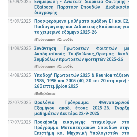
16/09/2025
Ενημέρωση - Ανώτατη διάρκεια Φοίτησης -
Εξαίρεση- Παράταση Σπουδών - Διαδικασία
διαγραφής
15/09/2025
Προσφερόμενα μαθήματα ομάδων Ε1 και Ε2,
Παιδαγωγικής και Διδακτικής Επάρκειας για
το χειμερινό εξάμηνο 2025-26
#Πρόγραμμα
#Σπουδές
11/09/2025
Συνάντηση Πρωτοετών Φοιτητών με
Ακαδημαϊκούς Συμβούλους_Ορισμός Ακαδ.
Συμβούλων πρωτοετών φοιτητών 2025-26
#Πρόγραμμα
#Σπουδές
14/08/2025
Υποδοχή Πρωτοετών 2025 & Reunion τάξεων
1985, 1995 και 2005 (40, 30 και 20 έτη πριν) -
26 Σεπτεμβρίου 2025
#Εκδηλώσεις
22/07/2025
Ωρολόγιο Πρόγραμμα Φθινοπωρινού
Εξαμήνου ακαδ. έτους 2025-26. Έναρξη
μαθημάτων Δευτέρα 22-9-2025
17/07/2025
Προκήρυξη εισαγωγής πτυχιούχων στo
Πρόγραμμα Μεταπτυχιακών Σπουδών στην
Επιστήμη και Μηχανική Υπολογιστών στο