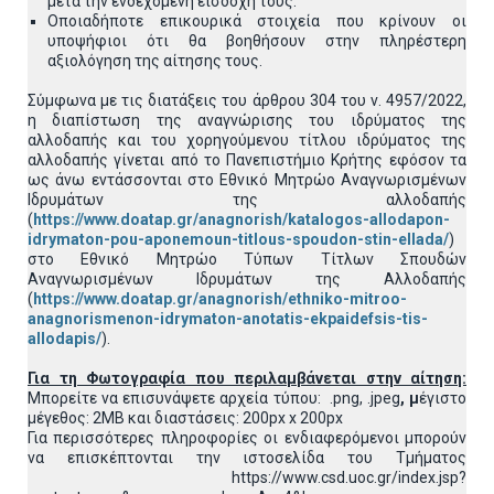
μετά την ενδεχόμενη εισδοχή τους.
Οποιαδήποτε επικουρικά στοιχεία που κρίνουν οι
υποψήφιοι ότι θα βοηθήσουν στην πληρέστερη
αξιολόγηση της αίτησης τους.
Σύμφωνα με τις διατάξεις του άρθρου 304 του ν. 4957/2022,
η διαπίστωση της αναγνώρισης του ιδρύματος της
αλλοδαπής και του χορηγούμενου τίτλου ιδρύματος της
αλλοδαπής γίνεται από το Πανεπιστήμιο Κρήτης εφόσον τα
ως άνω εντάσσονται στο Εθνικό Μητρώο Αναγνωρισμένων
Ιδρυμάτων της αλλοδαπής
(
https://www.doatap.gr/anagnorish/katalogos-allodapon-
idrymaton-pou-aponemoun-titlous-spoudon-stin-ellada/
)
στο Εθνικό Μητρώο Τύπων Τίτλων Σπουδών
Αναγνωρισμένων Ιδρυμάτων της Αλλοδαπής
(
https://www.doatap.gr/anagnorish/ethniko-mitroo-
anagnorismenon-idrymaton-anotatis-ekpaidefsis-tis-
allodapis/
).
Για τη Φωτογραφία που περιλαμβάνεται στην αίτηση:
Μπορείτε να επισυνάψετε αρχεία τύπου: .png, .jpeg
, μ
έγιστο
μέγεθος: 2MB και διαστάσεις: 200px x 200px
Για περισσότερες πληροφορίες οι ενδιαφερόμενοι μπορούν
να επισκέπτονται την ιστοσελίδα του Τμήματος
https://www.csd.uoc.gr/index.jsp?