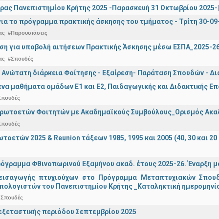
ρας Πανεπιστημίου Κρήτης 2025 -Παρασκευή 31 Οκτωβρίου 2025-| 
ια το πρόγραμμα πρακτικής άσκησης του τμήματος - Τρίτη 30-09
ας
#Παρουσιάσεις
ση για υποβολή αιτήσεων Πρακτικής Άσκησης μέσω ΕΣΠΑ_2025-2
ας
#Σπουδές
 Ανώτατη διάρκεια Φοίτησης - Εξαίρεση- Παράταση Σπουδών - Δ
α μαθήματα ομάδων Ε1 και Ε2, Παιδαγωγικής και Διδακτικής Επά
Σπουδές
Πρωτοετών Φοιτητών με Ακαδημαϊκούς Συμβούλους_Ορισμός Ακα
Σπουδές
οετών 2025 & Reunion τάξεων 1985, 1995 και 2005 (40, 30 και 20 
όγραμμα Φθινοπωρινού Εξαμήνου ακαδ. έτους 2025-26. Έναρξη 
εισαγωγής πτυχιούχων στo Πρόγραμμα Μεταπτυχιακών Σπουδ
πολογιστών του Πανεπιστημίου Κρήτης _Καταληκτική ημερομηνία 
 Σπουδές
ξεταστικής περιόδου Σεπτεμβρίου 2025