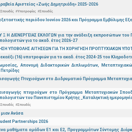
ραβεία Αριστείας «Ζωής Δημητριάδη» 2025-2026
 Σπουδές
#Υποτροφίες
#Σπουδές
ξεταστικής περιόδου Ιουνίου 2026 και Πρόγραμμα Εμβόλιμης Εξε
 Υ Ξ Η ΔΙΕΝΕΡΓΕΙΑΣ ΕΚΛΟΓΩΝ για την ανάδειξη εκπροσώπων του Π
πολογιστών για το ακαδ. έτος 2026-27
ΗΣΗ ΥΠΟΒΟΛΗΣ ΑΙΤΗΣΕΩΝ ΓΙΑ ΤΗ ΧΟΡΗΓΗΣΗ ΠΡΟΠΤΥΧΙΑΚΩΝ ΥΠΟ
εκαέξι (16) υποτροφιών για το ακαδ. έτος 2024-25 του Κληροδο
ωμοσίας, Απονομή Διδακτορικών Διπλωμάτων, Μεταπτυχιακών
 Πετρίδης
ισαγωγής Πτυχιούχων στο Διιδρυματικό Πρόγραμμα Μεταπτυχιακ
εισαγωγής πτυχιούχων στo Πρόγραμμα Μεταπτυχιακών Σπουδ
πολογιστών του Πανεπιστημίου Κρήτης _Καταληκτική ημερομηνία
 Σπουδές
#Σπουδές
 μιαν Ανάσα
udent Partnerships 2026
α μαθήματα ομάδων Ε1 και Ε2, Προγραμμάτων Σύντομης Διάρκει