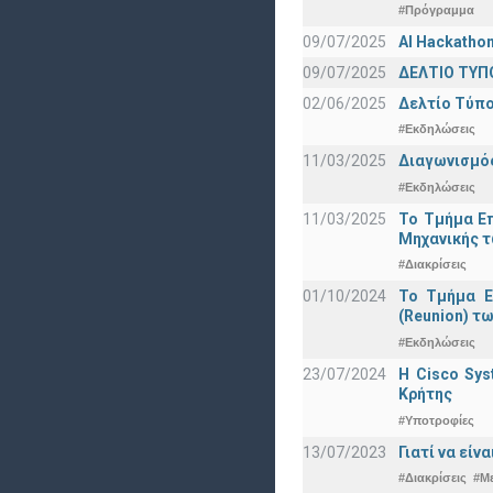
#Πρόγραμμα
09/07/2025
AI Hackatho
09/07/2025
ΔΕΛΤΙΟ ΤΥΠΟ
02/06/2025
Δελτίο Τύπο
#Εκδηλώσεις
11/03/2025
Διαγωνισμός
#Εκδηλώσεις
11/03/2025
Το Τμήμα Επ
Μηχανικής τ
#Διακρίσεις
01/10/2024
Το Τμήμα Ε
(Reunion) τω
#Εκδηλώσεις
23/07/2024
Η Cisco Sy
Κρήτης
#Υποτροφίες
13/07/2023
Γιατί να εί
#Διακρίσεις
#Μ