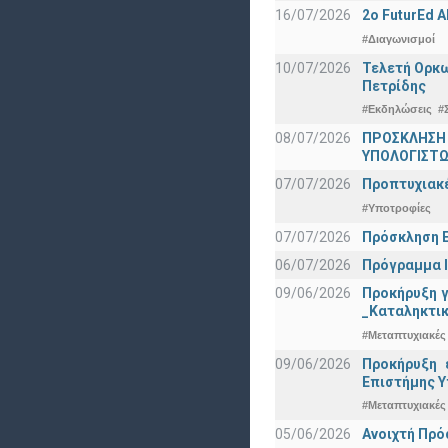
16/07/2026
2o FuturEd 
#Διαγωνισμοί
10/07/2026
Τελετή Ορκω
Πετρίδης
#Εκδηλώσεις
#
08/07/2026
ΠΡΟΣΚΛΗΣΗ
ΥΠΟΛΟΓΙΣΤΩΝ
07/07/2026
Προπτυχιακέ
#Υποτροφίες
07/07/2026
Πρόσκληση Ε
06/07/2026
Πρόγραμμα Ι
09/06/2026
Προκήρυξη 
_Καταληκτικ
#Μεταπτυχιακές
09/06/2026
Προκήρυξη 
Eπιστήμης Υ
#Μεταπτυχιακές
05/06/2026
Ανοιχτή Πρό