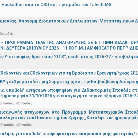
AI Hackathon από το CSD και την ομάδα του TalentLMS
μοσίας, Απονομή Διδακτορικών Διπλωμάτων, Μεταπτυχιακών Διπ
Σπουδές
 - ΠΡΟΓΡΑΜΜΑ ΤΕΛΕΤΗΣ ΑΝΑΓΟΡΕΥΣΗΣ ΣΕ ΕΠΙΤΙΜΗ ΔΙΔΑΚΤΟΡ
 | ΔΕΥΤΕΡΑ 20 ΙΟΥΛΙΟΥ 2026 - 11.00 Π.Μ. | ΑΜΦΙΘΕΑΤΡΟ ΠΕΤΡΙΔΗ
ς Υποτροφίες Αριστείας "OTS", ακαδ. έτους 2026-27 - υποβολή α
θελοντών και Εθελοντριών για τη Βραδιά του Ερευνητή/τριας 202
ΚΥ για Χρηματοδότηση Συμμετοχής και την Επιβράβευση Διάκριση
για υποβολή αιτήσεων υποψηφίων για Διδακτορικές Σπουδές στ
ή ημερομηνία 31/10/2026 για εισαγωγή το εαρινό εξάμηνο 2026-2
 Σπουδές
#Σπουδές
εισαγωγής πτυχιούχων στo Πρόγραμμα Μεταπτυχιακών Σπουδ
πολογιστών του Πανεπιστημίου Κρήτης _Καταληκτική ημερομηνία 
 Σπουδές
#Σπουδές
σκληση για υποβολή υποψηφιοτήτων εκπροσώπησης φοιτητών/τρ