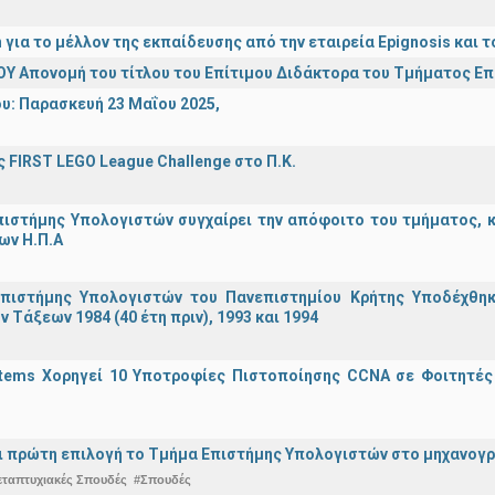
n για το μέλλον της εκπαίδευσης από την εταιρεία Epignosis κα
Υ Απονομή του τίτλου του Επίτιμου Διδάκτορα του Τμήματος Ε
υ: Παρασκευή 23 Μαΐου 2025,
 FIRST LEGO League Challenge στο Π.Κ.
ιστήμης Υπολογιστών συγχαίρει την απόφοιτο του τμήματος, κα
ων Η.Π.Α
πιστήμης Υπολογιστών του Πανεπιστημίου Κρήτης Υποδέχθη
ν Τάξεων 1984 (40 έτη πριν), 1993 και 1994
stems Χορηγεί 10 Υποτροφίες Πιστοποίησης CCNA σε Φοιτητέ
ναι πρώτη επιλογή το Τμήμα Επιστήμης Υπολογιστών στο μηχανογ
εταπτυχιακές Σπουδές
#Σπουδές