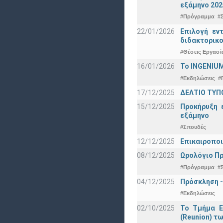
εξάμηνο 202
#Πρόγραμμα
#
22/01/2026
Επιλογή εν
διδακτορικο
#Θέσεις Εργασί
16/01/2026
Το INGENIUM
#Εκδηλώσεις
#
17/12/2025
ΔΕΛΤΙΟ ΤΥΠΟ
15/12/2025
Προκήρυξη 
εξάμηνο
#Σπουδές
12/12/2025
Επικαιροποι
08/12/2025
Ωρολόγιο Πρ
#Πρόγραμμα
#
04/12/2025
Πρόσκληση -
#Εκδηλώσεις
02/10/2025
Το Τμήμα Ε
(Reunion) τω