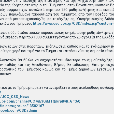
πτικών στην περιοχή της Επιστήμης και της Μηχανικής των Υπολογ
ία της Κρήτης στο κτίριο του Τμήματος, στην Πανεπιστημιούπολη Βο
τές συμμετείχαν συνολικά περίπου 750 μαθητές/ήτριες και εκπαιδ
ρών περιλάμβανε παρουσίαση του τμήματος από τον Πρόεδρο του
ων από μεταπτυχιακούς/ές φοιτητές/ήτριες, Υποψήφιους/ες Διδάκ
σελίδα του Τμήματος
https://www.csd.uoc.gr/CSD/index.jsp?custom
άνωσε δύο διαδικτυακές παρουσιάσεις ενημέρωσης μαθητών/τριών Λ
ενδιαφέρον περίπου 1000 συμμετεχόντων από 25 σχολεία της Ελλάδα
τών/τριών στις παραπάνω εκδηλώσεις καθώς και το ενδιαφέρον που
αίτερη χαρά και τιμή για το Τμήμα και καταδεικνύει τη σημασία τέτ
ογιστών θα ήθελε να ευχαριστήσει ιδιαίτερα τους μαθητές/ήτρι
ν καθώς και τις Διευθύνσεις Β/μιας Εκπαίδευσης. Επίσης, ευχα
προσωπικό του Τμήματος καθώς και το Τμήμα Δημοσίων Σχέσεων τ
ράσεων.
ετικό με το Τμήμα μπορείτε να ανατρέξετε στους ακόλουθους συνδέσ
r
com/UOC_CSD_News
utube.com/channel/UC7uE3QiMTQjkrpByB_Gnt6Q
kedin.com/groups/13502167
acebook.com/CSDadmin