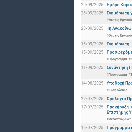
29/09/2025
Ημέρα Καριέ
25/09/2025
Ενημέρωση γ
#Θέσεις Εργασί
23/09/2025
1η Ανακοίνω
#Θέσεις Εργασί
16/09/2025
Ενημέρωση -
15/09/2025
Προσφερόμεν
#Πρόγραμμα
#
11/09/2025
Συνάντηση 
#Πρόγραμμα
#
14/08/2025
Υποδοχή Πρωτ
#Εκδηλώσεις
22/07/2025
Ωρολόγιο Πρ
17/07/2025
Προκήρυξη 
Eπιστήμης Υ
#Μεταπτυχιακές
16/07/2025
Πρόγραμμα ε