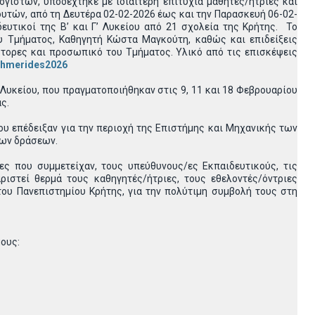
ιστών, υποδέχτηκε με ιδιαίτερη επιτυχία μαθητές/ήτριες και
υτών, από τη Δευτέρα 02-02-2026 έως και την Παρασκευή 06-02-
ευτικοί της Β’ και Γ’ Λυκείου από 21 σχολεία της Κρήτης. Το
 Τμήματος, Καθηγητή Κώστα Μαγκούτη, καθώς και επιδείξεις
τορες και προσωπικό του Τμήματος. Υλικό από τις επισκέψεις
=hmerides2026
υκείου, που πραγματοποιήθηκαν στις 9, 11 και 18 Φεβρουαρίου
ς.
 επέδειξαν για την περιοχή της Επιστήμης και Μηχανικής των
οιων δράσεων.
ες που συμμετείχαν, τους υπεύθυνους/ες Εκπαιδευτικούς, τις
ριστεί θερμά τους καθηγητές/ήτριες, τους εθελοντές/όντριες
ου Πανεπιστημίου Κρήτης, για την πολύτιμη συμβολή τους στη
μους: