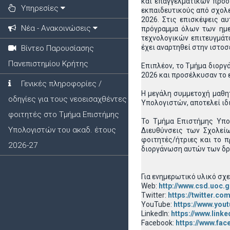
και επαγγελματικών προο
Υπηρεσίες
εκπαιδευτικούς από σχολε
2026. Στις επισκέψεις αυ
Νέα - Ανακοινώσεις
πρόγραμμα όλων των ημε
τεχνολογικών επιτευγμάτ
έχει αναρτηθεί στην ιστο
Βίντεο Παρουσίασης
Πανεπιστημίου Κρήτης
Επιπλέον, το Τμήμα διοργ
2026 και προσέλκυσαν το 
Γενικές πληροφορίες /
Η μεγάλη συμμετοχή μαθη
οδηγίες για τους νεοεισαχθέντες
Υπολογιστών, αποτελεί ιδι
φοιτητές στο Τμήμα Επιστήμης
Το Τμήμα Επιστήμης Υπολ
Υπολογιστών του ακαδ. έτους
Διευθύνσεις των Σχολείω
φοιτητές/ήτριες και το 
2026-27
διοργάνωση αυτών των δ
Για ενημερωτικό υλικό σχ
Web:
http://www.csd.uoc.g
Twitter:
https://twitter.
YouTube:
https://www.yo
LinkedIn:
https://www.lin
Facebook:
https://www.f