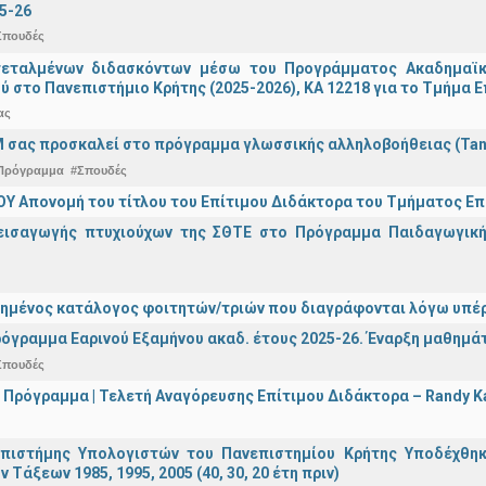
5-26
Σπουδές
τεταλμένων διδασκόντων μέσω του Προγράμματος Ακαδημαϊκή
ύ στο Πανεπιστήμιο Κρήτης (2025-2026), ΚΑ 12218 για το Τμήμα 
ας
 σας προσκαλεί στο πρόγραμμα γλωσσικής αλληλοβοήθειας (Ta
Πρόγραμμα
#Σπουδές
Υ Απονομή του τίτλου του Επίτιμου Διδάκτορα του Τμήματος Επι
εισαγωγής πτυχιούχων της ΣΘΤΕ στο Πρόγραμμα Παιδαγωγικής
ημένος κατάλογος φοιτητών/τριών που διαγράφονται λόγω υπέρ
όγραμμα Εαρινού Εξαμήνου ακαδ. έτους 2025-26. Έναρξη μαθημά
Σπουδές
 Πρόγραμμα | Τελετή Αναγόρευσης Επίτιμου Διδάκτορα – Randy 
πιστήμης Υπολογιστών του Πανεπιστημίου Κρήτης Υποδέχθη
ν Τάξεων 1985, 1995, 2005 (40, 30, 20 έτη πριν)