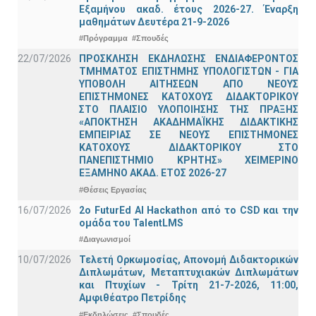
Εξαμήνου ακαδ. έτους 2026-27. Έναρξη
μαθημάτων Δευτέρα 21-9-2026
#Πρόγραμμα
#Σπουδές
22/07/2026
ΠΡΟΣΚΛΗΣΗ ΕΚΔΗΛΩΣΗΣ ΕΝΔΙΑΦΕΡΟΝΤΟΣ
ΤΜΗΜΑΤΟΣ ΕΠΙΣΤΗΜΗΣ ΥΠΟΛΟΓΙΣΤΩΝ - ΓΙΑ
ΥΠΟΒΟΛΗ ΑΙΤΗΣΕΩΝ ΑΠΟ ΝΕΟΥΣ
ΕΠΙΣΤΗΜΟΝΕΣ ΚΑΤΟΧΟΥΣ ΔΙΔΑΚΤΟΡΙΚΟΥ
ΣΤΟ ΠΛΑΙΣΙΟ ΥΛΟΠΟΙΗΣΗΣ ΤΗΣ ΠΡΑΞΗΣ
«ΑΠΟΚΤΗΣΗ ΑΚΑΔΗΜΑΪΚΗΣ ΔΙΔΑΚΤΙΚΗΣ
ΕΜΠΕΙΡΙΑΣ ΣΕ ΝΕΟΥΣ ΕΠΙΣΤΗΜΟΝΕΣ
ΚΑΤΟΧΟΥΣ ΔΙΔΑΚΤΟΡΙΚΟΥ ΣΤΟ
ΠΑΝΕΠΙΣΤΗΜΙΟ ΚΡΗΤΗΣ» ΧΕΙΜΕΡΙΝΟ
ΕΞΑΜΗΝΟ ΑΚΑΔ. ΕΤΟΣ 2026-27
#Θέσεις Εργασίας
16/07/2026
2o FuturEd AI Hackathon από το CSD και την
ομάδα του TalentLMS
#Διαγωνισμοί
10/07/2026
Τελετή Ορκωμοσίας, Απονομή Διδακτορικών
Διπλωμάτων, Μεταπτυχιακών Διπλωμάτων
και Πτυχίων - Τρίτη 21-7-2026, 11:00,
Αμφιθέατρο Πετρίδης
#Εκδηλώσεις
#Σπουδές