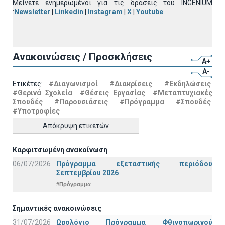
Μείνετε ενημερωμένοι για τις δράσεις του INGENIUM
:
Newsletter
|
Linkedin
|
Instagram
|
X
|
Youtube
Ανακοινώσεις / Προσκλήσεις
A+
A-
Ετικέτες:
#Διαγωνισμοί
#Διακρίσεις
#Εκδηλώσεις
#Θερινά Σχολεία
#Θέσεις Εργασίας
#Μεταπτυχιακές
Σπουδές
#Παρουσιάσεις
#Πρόγραμμα
#Σπουδές
#Υποτροφίες
Απόκρυψη ετικετών
Καρφιτσωμένη ανακοίνωση
06/07/2026
Πρόγραμμα εξεταστικής περιόδου
Σεπτεμβρίου 2026
#Πρόγραμμα
Σημαντικές ανακοινώσεις
31/07/2026
Ωρολόγιο Πρόγραμμα Φθινοπωρινού