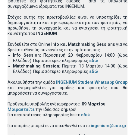
φοιτητές και φοιτητικές ομάδες από τα υπόλοιπα
συνεργαζόμενα ιδρύματα του INGENIUM.
Στόχος αυτής της πρωτοβουλίας είναι να υποστηρίξει τη
δημιουργικότητα και την εφευρετικότητα των φοιτητών, να
προωθήσει τη συνεργασία και να ενισχύσει τη φοιτητική
κοινότητα του
INGENIUM
.
Συνδεθείτε στα Online
Info
και
Matchmaking
Sessions
για να
βρείτε πιθανούς συνεργάτες στην πρόταση σας:
Info
Session
:
Παρασκευή 20 Φεβρουαρίου 14:00 (ώρα
Ελλάδος). Περισσότερες πληροφορίες
εδώ
Matchmaking
Session
: Πέμπτη 13 Μαρτίου 14:00 (ώρα
Ελλάδος). Περισσότερες πληροφορίες
εδώ
Ακολουθήστε την ομάδα
INGENIUM Student Whatsapp Group
και ενημερωθείτε για ομάδες και φοιτητές που θα
μπορούσατε να συνεργαστείτε.
Προθεσμία υποβολής ενδιαφέροντος :
09 Μαρτίου
Μοιραστείτε
την ιδέα σας σήμερα!
Για περισσότερες πληροφορίες δείτε
εδώ
Για απορίες μπορείτε να απευθυνθείτε στο
ingenium@uoc.gr