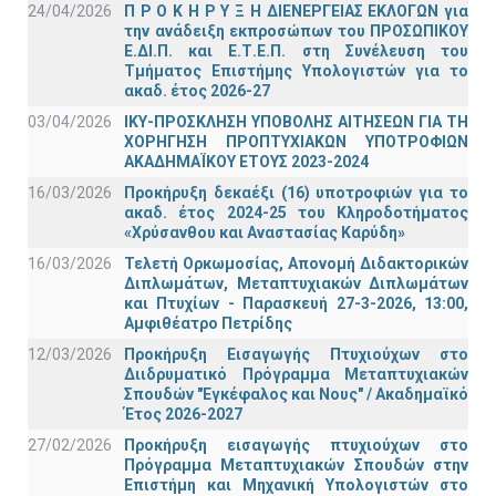
24/04/2026
Π Ρ Ο Κ Η Ρ Υ Ξ Η ΔΙΕΝΕΡΓΕΙΑΣ ΕΚΛΟΓΩΝ για
την ανάδειξη εκπροσώπων του ΠΡΟΣΩΠΙΚΟΥ
Ε.ΔΙ.Π. και Ε.Τ.Ε.Π. στη Συνέλευση του
Τμήματος Επιστήμης Υπολογιστών για το
ακαδ. έτος 2026-27
03/04/2026
ΙΚΥ-ΠΡΟΣΚΛΗΣΗ ΥΠΟΒΟΛΗΣ ΑΙΤΗΣΕΩΝ ΓΙΑ ΤΗ
ΧΟΡΗΓΗΣΗ ΠΡΟΠΤΥΧΙΑΚΩΝ ΥΠΟΤΡΟΦΙΩΝ
ΑΚΑΔΗΜΑΪΚΟΥ ΕΤΟΥΣ 2023-2024
16/03/2026
Προκήρυξη δεκαέξι (16) υποτροφιών για το
ακαδ. έτος 2024-25 του Κληροδοτήματος
«Χρύσανθου και Αναστασίας Καρύδη»
16/03/2026
Τελετή Ορκωμοσίας, Απονομή Διδακτορικών
Διπλωμάτων, Μεταπτυχιακών Διπλωμάτων
και Πτυχίων - Παρασκευή 27-3-2026, 13:00,
Αμφιθέατρο Πετρίδης
12/03/2026
Προκήρυξη Εισαγωγής Πτυχιούχων στο
Διιδρυματικό Πρόγραμμα Μεταπτυχιακών
Σπουδών "Εγκέφαλος και Νους" / Ακαδημαϊκό
Έτος 2026-2027
27/02/2026
Προκήρυξη εισαγωγής πτυχιούχων στo
Πρόγραμμα Μεταπτυχιακών Σπουδών στην
Επιστήμη και Μηχανική Υπολογιστών στο