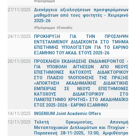
#Πρόγραμμα
27/11/2025
Διενέργεια αξιολογήσεων προσφερόμενων
μαθημάτων από τους φοιτητές - Χειμερινό
2025-26
#Πρόγραμμα
#Σπουδές
24/11/2025
ΠΡΟΚΗΡΥΞΗ ΓΙΑ ΤΗΝ ΠΡΟΣΛΗΨΗ
ΕΝΤΕΤΑΛΜΕΝΟΥ ΔΙΔΑΣΚΟΝΤΑ ΣΤΟ ΤΜΗΜΑ
ΕΠΙΣΤΗΜΗΣ ΥΠΟΛΟΓΙΣΤΩΝ ΓΙΑ ΤΟ ΕΑΡΙΝΟ
ΕΞΑΜΗΝΟ ΤΟΥ ΑΚΑΔ. ΕΤΟΥΣ 2025-26
20/11/2025
ΠΡΟΣΚΛΗΣΗ ΕΚΔΗΛΩΣΗΣ ΕΝΔΙΑΦΕΡΟΝΤΟΣ -
ΓΙΑ ΥΠΟΒΟΛΗ ΑΙΤΗΣΕΩΝ ΑΠΟ ΝΕΟΥΣ
ΕΠΙΣΤΗΜΟΝΕΣ ΚΑΤΟΧΟΥΣ ΔΙΔΑΚΤΟΡΙΚΟΥ
ΣΤΟ ΠΛΑΙΣΙΟ ΥΛΟΠΟΙΗΣΗΣ ΤΗΣ ΠΡΑΞΗΣ
«ΑΠΟΚΤΗΣΗ ΑΚΑΔΗΜΑΪΚΗΣ ΔΙΔΑΚΤΙΚΗΣ
ΕΜΠΕΙΡΙΑΣ ΣΕ ΝΕΟΥΣ ΕΠΙΣΤΗΜΟΝΕΣ
ΚΑΤΟΧΟΥΣ ΔΙΔΑΚΤΟΡΙΚΟΥ ΣΤΟ
ΠΑΝΕΠΙΣΤΗΜΙΟ ΚΡΗΤΗΣ» ΣΤΟ ΑΚΑΔΗΜΑΪΚΟ
ΕΤΟΣ 2025-2026 - ΕΑΡΙΝΟ ΕΞΑΜΗΝΟ
14/11/2025
INGENIUM Joint Academic Offers
12/11/2025
Τελετή Ορκωμοσίας, Απονομή
Μεταπτυχιακών Διπλωμάτων και Πτυχίων -
Παρασκευή 28-11-2025, 13:00, Αμφιθέατρο