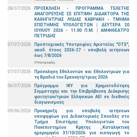
08/07/2026
ΠΡΟΣΚΛΗΣΗ - ΠΡΟΓΡΑΜΜΑ ΤΕΛΕΤΗΣ
ΑΝΑΓΟΡΕΥΣΗΣ ΣΕ ΕΠΙΤΙΜΗ ΔΙΔΑΚΤΟΡΑ ΤΗΣ
ΚΑΘΗΓΗΤΡΙΑΣ ΛΥΔΙΑΣ ΚΑΒΡΑΚΗ - ΤΜΗΜΑ
ΕΠΙΣΤΗΜΗΣ ΥΠΟΛΟΓΙΣΤΩΝ | ΔΕΥΤΕΡΑ 20
ΙΟΥΛΙΟΥ 2026 - 11.00 Π.Μ. | ΑΜΦΙΘΕΑΤΡΟ
ΠΕΤΡΙΔΗΣ
07/07/2026
Προπτυχιακές Υποτροφίες Αριστείας "OTS",
ακαδ. έτους 2026-27 - υποβολή αιτήσεων
έως 7/8/2026
#Υποτροφίες
07/07/2026
Πρόσκληση Εθελοντών και Εθελοντριών για
τη Βραδιά του Ερευνητή/τριας 2026
06/07/2026
Πρόγραμμα ΙΚΥ για Χρηματοδότηση
Συμμετοχής και την Επιβράβευση Διάκρισης
φοιτητών/τριών Ελληνικών ΑΕΙ σε διεθνείς
διαγωνισμούς
09/06/2026
Προκήρυξη για υποβολή αιτήσεων
υποψηφίων για Διδακτορικές Σπουδές στο
Τμήμα Eπιστήμης Υπολογιστών του
Πανεπιστημίου Κρήτης _Καταληκτική
ημερομηνία 31/10/2026 για εισαγωγή το