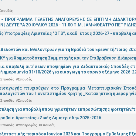
Σπουδές
 - ΠΡΟΓΡΑΜΜΑ ΤΕΛΕΤΗΣ ΑΝΑΓΟΡΕΥΣΗΣ ΣΕ ΕΠΙΤΙΜΗ ΔΙΔΑΚΤΟΡ
 | ΔΕΥΤΕΡΑ 20 ΙΟΥΛΙΟΥ 2026 - 11.00 Π.Μ. | ΑΜΦΙΘΕΑΤΡΟ ΠΕΤΡΙΔΗ
ς Υποτροφίες Αριστείας "OTS", ακαδ. έτους 2026-27 - υποβολή α
θελοντών και Εθελοντριών για τη Βραδιά του Ερευνητή/τριας 202
ΚΥ για Χρηματοδότηση Συμμετοχής και την Επιβράβευση Διάκριση
για υποβολή αιτήσεων υποψηφίων για Διδακτορικές Σπουδές στ
ή ημερομηνία 31/10/2026 για εισαγωγή το εαρινό εξάμηνο 2026-2
 Σπουδές
#Σπουδές
εισαγωγής πτυχιούχων στo Πρόγραμμα Μεταπτυχιακών Σπουδ
πολογιστών του Πανεπιστημίου Κρήτης _Καταληκτική ημερομηνία 
 Σπουδές
#Σπουδές
σκληση για υποβολή υποψηφιοτήτων εκπροσώπησης φοιτητών/τρ
ραβεία Αριστείας «Ζωής Δημητριάδη» 2025-2026
 Σπουδές
#Υποτροφίες
#Σπουδές
ξεταστικής περιόδου Ιουνίου 2026 και Πρόγραμμα Εμβόλιμης Εξε