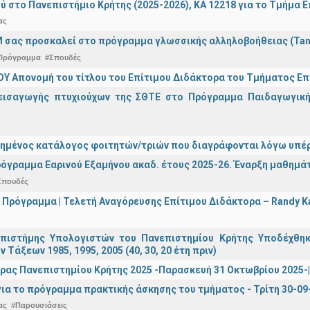
ύ στο Πανεπιστήμιο Κρήτης (2025-2026), ΚΑ 12218 για το Τμήμα 
ας
 σας προσκαλεί στο πρόγραμμα γλωσσικής αλληλοβοήθειας (Ta
Πρόγραμμα
#Σπουδές
Υ Απονομή του τίτλου του Επίτιμου Διδάκτορα του Τμήματος Επι
εισαγωγής πτυχιούχων της ΣΘΤΕ στο Πρόγραμμα Παιδαγωγικής
ημένος κατάλογος φοιτητών/τριών που διαγράφονται λόγω υπέρ
όγραμμα Εαρινού Εξαμήνου ακαδ. έτους 2025-26. Έναρξη μαθημά
Σπουδές
 Πρόγραμμα | Τελετή Αναγόρευσης Επίτιμου Διδάκτορα – Randy 
πιστήμης Υπολογιστών του Πανεπιστημίου Κρήτης Υποδέχθη
ν Τάξεων 1985, 1995, 2005 (40, 30, 20 έτη πριν)
ρας Πανεπιστημίου Κρήτης 2025 -Παρασκευή 31 Οκτωβρίου 2025-| 
ια το πρόγραμμα πρακτικής άσκησης του τμήματος - Τρίτη 30-09
ας
#Παρουσιάσεις