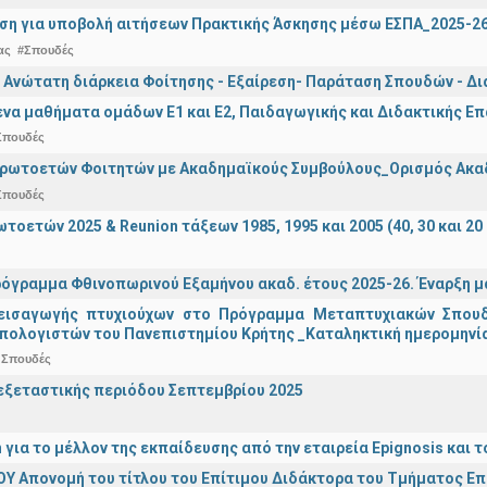
ση για υποβολή αιτήσεων Πρακτικής Άσκησης μέσω ΕΣΠΑ_2025-2
ας
#Σπουδές
 Ανώτατη διάρκεια Φοίτησης - Εξαίρεση- Παράταση Σπουδών - Δ
α μαθήματα ομάδων Ε1 και Ε2, Παιδαγωγικής και Διδακτικής Επά
Σπουδές
Πρωτοετών Φοιτητών με Ακαδημαϊκούς Συμβούλους_Ορισμός Ακα
Σπουδές
οετών 2025 & Reunion τάξεων 1985, 1995 και 2005 (40, 30 και 20 
όγραμμα Φθινοπωρινού Εξαμήνου ακαδ. έτους 2025-26. Έναρξη 
εισαγωγής πτυχιούχων στo Πρόγραμμα Μεταπτυχιακών Σπουδ
πολογιστών του Πανεπιστημίου Κρήτης _Καταληκτική ημερομηνία 
 Σπουδές
ξεταστικής περιόδου Σεπτεμβρίου 2025
n για το μέλλον της εκπαίδευσης από την εταιρεία Epignosis κα
Υ Απονομή του τίτλου του Επίτιμου Διδάκτορα του Τμήματος Ε