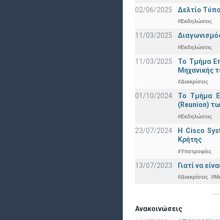
02/06/2025
Δελτίο Τύπο
#Εκδηλώσεις
11/03/2025
Διαγωνισμός
#Εκδηλώσεις
11/03/2025
Το Τμήμα Επ
Μηχανικής τ
#Διακρίσεις
01/10/2024
Το Τμήμα Ε
(Reunion) τω
#Εκδηλώσεις
23/07/2024
Η Cisco Sy
Κρήτης
#Υποτροφίες
13/07/2023
Γιατί να εί
#Διακρίσεις
#Μ
Ανακοινώσεις