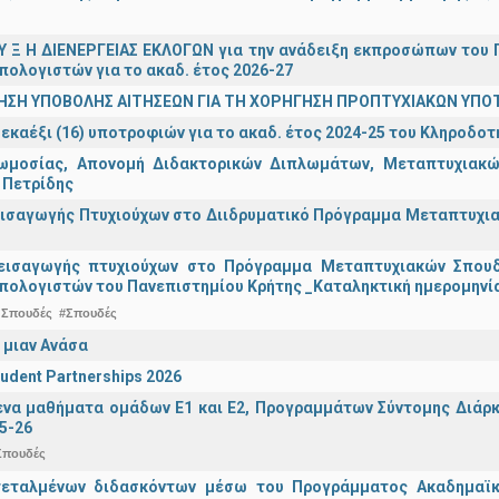
 Υ Ξ Η ΔΙΕΝΕΡΓΕΙΑΣ ΕΚΛΟΓΩΝ για την ανάδειξη εκπροσώπων του Π
πολογιστών για το ακαδ. έτος 2026-27
ΗΣΗ ΥΠΟΒΟΛΗΣ ΑΙΤΗΣΕΩΝ ΓΙΑ ΤΗ ΧΟΡΗΓΗΣΗ ΠΡΟΠΤΥΧΙΑΚΩΝ ΥΠΟ
εκαέξι (16) υποτροφιών για το ακαδ. έτος 2024-25 του Κληροδο
ωμοσίας, Απονομή Διδακτορικών Διπλωμάτων, Μεταπτυχιακών
 Πετρίδης
ισαγωγής Πτυχιούχων στο Διιδρυματικό Πρόγραμμα Μεταπτυχιακ
εισαγωγής πτυχιούχων στo Πρόγραμμα Μεταπτυχιακών Σπουδ
πολογιστών του Πανεπιστημίου Κρήτης _Καταληκτική ημερομηνία
 Σπουδές
#Σπουδές
 μιαν Ανάσα
udent Partnerships 2026
α μαθήματα ομάδων Ε1 και Ε2, Προγραμμάτων Σύντομης Διάρκει
5-26
Σπουδές
τεταλμένων διδασκόντων μέσω του Προγράμματος Ακαδημαϊκή