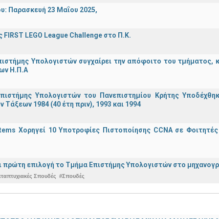
υ: Παρασκευή 23 Μαΐου 2025,
 FIRST LEGO League Challenge στο Π.Κ.
ιστήμης Υπολογιστών συγχαίρει την απόφοιτο του τμήματος, κα
ων Η.Π.Α
πιστήμης Υπολογιστών του Πανεπιστημίου Κρήτης Υποδέχθη
ν Τάξεων 1984 (40 έτη πριν), 1993 και 1994
stems Χορηγεί 10 Υποτροφίες Πιστοποίησης CCNA σε Φοιτητέ
ναι πρώτη επιλογή το Τμήμα Επιστήμης Υπολογιστών στο μηχανογ
εταπτυχιακές Σπουδές
#Σπουδές