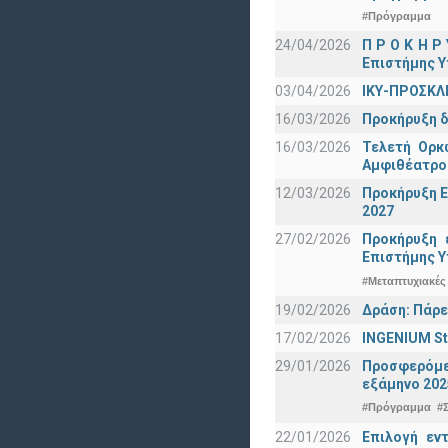
#Πρόγραμμα
24/04/2026
Π Ρ Ο Κ Η Ρ
Επιστήμης Υ
03/04/2026
ΙΚΥ-ΠΡΟΣΚΛ
16/03/2026
Προκήρυξη δ
16/03/2026
Τελετή Ορκ
Αμφιθέατρο
12/03/2026
Προκήρυξη Ε
2027
27/02/2026
Προκήρυξη 
Eπιστήμης Υ
#Μεταπτυχιακές
19/02/2026
Δράση: Πάρε
17/02/2026
INGENIUM St
29/01/2026
Προσφερόμεν
εξάμηνο 202
#Πρόγραμμα
#
22/01/2026
Επιλογή εν