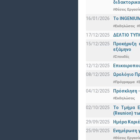
διδακτορικο
#Θέσεις Εργασί
16/01/2026
Το INGENIUM
#Εκδηλώσεις
#
17/12/2025
ΔΕΛΤΙΟ ΤΥΠΟ
15/12/2025
Προκήρυξη 
εξάμηνο
#Σπουδές
12/12/2025
Επικαιροποι
08/12/2025
Ωρολόγιο Πρ
#Πρόγραμμα
#
04/12/2025
Πρόσκληση -
#Εκδηλώσεις
02/10/2025
Το Τμήμα Ε
(Reunion) τω
29/09/2025
Ημέρα Καριέ
25/09/2025
Ενημέρωση γ
#Θέσεις Εργασί