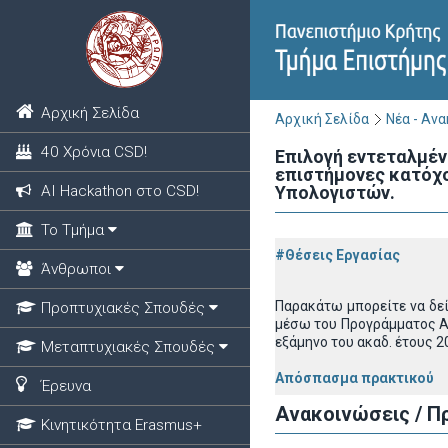
Αρχική Σελίδα
Αρχική Σελίδα
Νέα - Αν
40 Χρόνια CSD!
Επιλογή εντεταλμέ
επιστήμονες κατόχο
ΑΙ Hackathon στο CSD!
Υπολογιστών.
Το Τμήμα
#Θέσεις Εργασίας
Άνθρωποι
Παρακάτω μπορείτε να δε
Προπτυχιακές Σπουδές
μέσω του Προγράμματος Απ
εξάμηνο του ακαδ. έτους 
Μεταπτυχιακές Σπουδές
Απόσπασμα πρακτικού
Έρευνα
Ανακοινώσεις / Π
Κινητικότητα Erasmus+