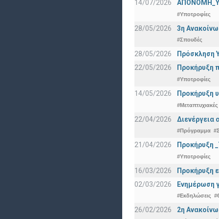
14/07/2026
ΑΠΟΝΟΜΗ_Υ
#Υποτροφίες
28/05/2026
3η Ανακοίνω
#Σπουδές
28/05/2026
Πρόσκληση Υ
22/05/2026
Προκήρυξη π
#Υποτροφίες
14/05/2026
Προκήρυξη υ
#Μεταπτυχιακές
22/04/2026
Διενέργεια 
#Πρόγραμμα
#
21/04/2026
Προκήρυξη _
#Υποτροφίες
16/03/2026
Προκήρυξη ε
02/03/2026
Ενημέρωση γ
#Εκδηλώσεις
#
26/02/2026
2η Ανακοίνω