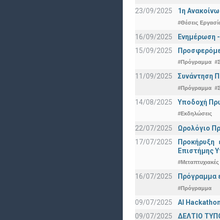
23/09/2025
1η Ανακοίνω
#Θέσεις Εργασί
16/09/2025
Ενημέρωση -
15/09/2025
Προσφερόμεν
#Πρόγραμμα
#
11/09/2025
Συνάντηση 
#Πρόγραμμα
#
14/08/2025
Υποδοχή Πρωτ
#Εκδηλώσεις
22/07/2025
Ωρολόγιο Πρ
17/07/2025
Προκήρυξη 
Eπιστήμης Υ
#Μεταπτυχιακές
16/07/2025
Πρόγραμμα ε
#Πρόγραμμα
09/07/2025
AI Hackatho
09/07/2025
ΔΕΛΤΙΟ ΤΥΠΟ