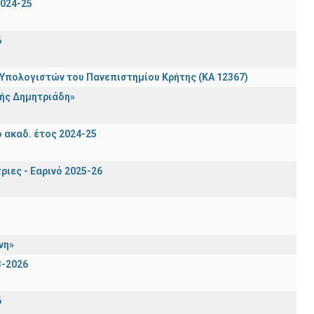
024-25
6
πολογιστών του Πανεπιστημίου Κρήτης (ΚΑ 12367)
ής Δημητριάδη»
ακαδ. έτος 2024-25
ιες - Εαρινό 2025-26
νη»
3-2026
6