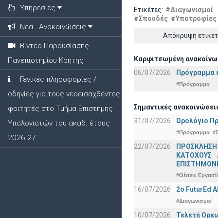
Υπηρεσίες
Ετικέτες:
#Διαγωνισμοί
#Σπουδές
#Υποτροφίες
Νέα - Ανακοινώσεις
Απόκρυψη ετικε
Βίντεο Παρουσίασης
Καρφιτσωμένη ανακοίνω
Πανεπιστημίου Κρήτης
06/07/2026
Πρόγραμμα ε
Γενικές πληροφορίες /
#Πρόγραμμα
οδηγίες για τους νεοεισαχθέντες
Σημαντικές ανακοινώσει
φοιτητές στο Τμήμα Επιστήμης
31/07/2026
Ωρολόγιο Πρ
Υπολογιστών του ακαδ. έτους
#Πρόγραμμα
#
2026-27
22/07/2026
ΠΡΟΣΚΛΗΣΗ
ΚΑΤΟΧΟΥΣ 
ΕΠΙΣΤΗΜΟΝΕ
#Θέσεις Εργασί
16/07/2026
2o FuturEd 
#Διαγωνισμοί
10/07/2026
Τελετή Ορκω