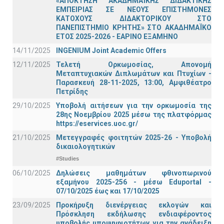
«ΑΠΟΚΤΗΣΗ ΑΚΑΔΗΜΑΪΚΗΣ ΔΙΔΑΚΤΙΚΗΣ
ΕΜΠΕΙΡΙΑΣ ΣΕ ΝΕΟΥΣ ΕΠΙΣΤΗΜΟΝΕΣ
ΚΑΤΟΧΟΥΣ ΔΙΔΑΚΤΟΡΙΚΟΥ ΣΤΟ
ΠΑΝΕΠΙΣΤΗΜΙΟ ΚΡΗΤΗΣ» ΣΤΟ ΑΚΑΔΗΜΑΪΚΟ
ΕΤΟΣ 2025-2026 - ΕΑΡΙΝΟ ΕΞΑΜΗΝΟ
14/11/2025
INGENIUM Joint Academic Offers
12/11/2025
Τελετή Ορκωμοσίας, Απονομή
Μεταπτυχιακών Διπλωμάτων και Πτυχίων -
Παρασκευή 28-11-2025, 13:00, Αμφιθέατρο
Πετρίδης
29/10/2025
Υποβολή αιτήσεων για την ορκωμοσία της
28ης Νοεμβρίου 2025 μέσω της πλατφόρμας
https://eservices.uoc.gr/
21/10/2025
Μετεγγραφές φοιτητών 2025-26 - Υποβολή
δικαιολογητικών
#Studies
06/10/2025
Δηλώσεις μαθημάτων φθινοπωρινού
εξαμήνου 2025-256 - μέσω Εduportal -
07/10/2025 έως και 17/10/2025
23/09/2025
Προκήρυξη διενέργειας εκλογών και
Πρόσκληση εκδήλωσης ενδιαφέροντος
υποβολής υποψηφιοτήτων για την ανάδειξη