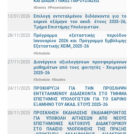
ΚΑΙ ΔΙΑΔΙΚΤΥΑΚΕΣ ΠΑΡΟΥΣΙΑΣΕΙΣ
#Events
#Presentations
12/01/2026
Επιλογή εντεταλμένου διδάσκοντα για το
εαρινό εξάμηνο του ακαδ. έτους 2025-26,
Τμήμα Επιστήμης Υπολογιστών.
28/11/2025
Πρόγραμμα εξεταστικής περιόδου
Ιανουαρίου 2026 και Πρόγραμμα Εμβόλιμης
Εξεταστικής ΧΕΙΜ_2025-26
#Schedule
27/11/2025
Διενέργεια αξιολογήσεων προσφερόμενων
μαθημάτων από τους φοιτητές - Χειμερινό
2025-26
#Schedule
#Studies
24/11/2025
ΠΡΟΚΗΡΥΞΗ ΓΙΑ ΤΗΝ ΠΡΟΣΛΗΨΗ
ΕΝΤΕΤΑΛΜΕΝΟΥ ΔΙΔΑΣΚΟΝΤΑ ΣΤΟ ΤΜΗΜΑ
ΕΠΙΣΤΗΜΗΣ ΥΠΟΛΟΓΙΣΤΩΝ ΓΙΑ ΤΟ ΕΑΡΙΝΟ
ΕΞΑΜΗΝΟ ΤΟΥ ΑΚΑΔ. ΕΤΟΥΣ 2025-26
20/11/2025
ΠΡΟΣΚΛΗΣΗ ΕΚΔΗΛΩΣΗΣ ΕΝΔΙΑΦΕΡΟΝΤΟΣ
ΓΙΑ ΥΠΟΒΟΛΗ ΑΙΤΗΣΕΩΝ ΑΠΟ ΝΕΟΥΣ
ΕΠΙΣΤΗΜΟΝΕΣ ΚΑΤΟΧΟΥΣ ΔΙΔΑΚΤΟΡΙΚΟΥ
ΣΤΟ ΠΛΑΙΣΙΟ ΥΛΟΠΟΙΗΣΗΣ ΤΗΣ ΠΡΑΞΗΣ