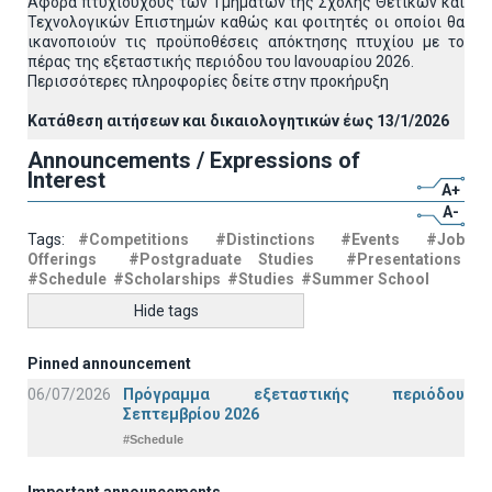
Αφορά πτυχιούχους των Τμημάτων της Σχολής Θετικών και
Τεχνολογικών Επιστημών καθώς και φοιτητές οι οποίοι θα
ικανοποιούν τις προϋποθέσεις απόκτησης πτυχίου με το
πέρας της εξεταστικής περιόδου του Ιανουαρίου 2026.
Περισσότερες πληροφορίες δείτε στην προκήρυξη
Κατάθεση αιτήσεων και δικαιολογητικών έως 13/1/2026
Announcements / Expressions of
Interest
A+
A-
Tags:
#Competitions
#Distinctions
#Events
#Job
Offerings
#Postgraduate Studies
#Presentations
#Schedule
#Scholarships
#Studies
#Summer School
Hide tags
Pinned announcement
06/07/2026
Πρόγραμμα εξεταστικής περιόδου
Σεπτεμβρίου 2026
#Schedule
Important announcements