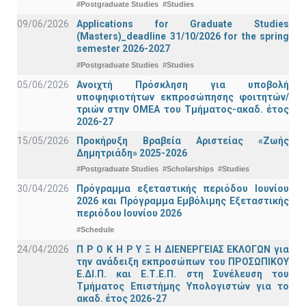
#Postgraduate Studies
#Studies
09/06/2026
Applications for Graduate Studies
(Masters)_deadline 31/10/2026 for the spring
semester 2026-2027
#Postgraduate Studies
#Studies
05/06/2026
Ανοιχτή Πρόσκληση για υποβολή
υποψηφιοτήτων εκπροσώπησης φοιτητών/
τριών στην ΟΜΕΑ του Τμήματος-ακαδ. έτος
2026-27
15/05/2026
Προκήρυξη Βραβεία Αριστείας «Ζωής
Δημητριάδη» 2025-2026
#Postgraduate Studies
#Scholarships
#Studies
30/04/2026
Πρόγραμμα εξεταστικής περιόδου Ιουνίου
2026 και Πρόγραμμα Εμβόλιμης Εξεταστικής
περιόδου Ιουνίου 2026
#Schedule
24/04/2026
Π Ρ Ο Κ Η Ρ Υ Ξ Η ΔΙΕΝΕΡΓΕΙΑΣ ΕΚΛΟΓΩΝ για
την ανάδειξη εκπροσώπων του ΠΡΟΣΩΠΙΚΟΥ
Ε.ΔΙ.Π. και Ε.Τ.Ε.Π. στη Συνέλευση του
Τμήματος Επιστήμης Υπολογιστών για το
ακαδ. έτος 2026-27