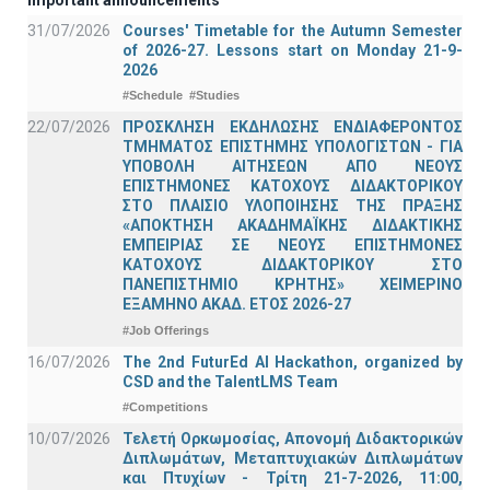
31/07/2026
Courses' Timetable for the Autumn Semester
of 2026-27. Lessons start on Monday 21-9-
2026
#Schedule
#Studies
22/07/2026
ΠΡΟΣΚΛΗΣΗ ΕΚΔΗΛΩΣΗΣ ΕΝΔΙΑΦΕΡΟΝΤΟΣ
ΤΜΗΜΑΤΟΣ ΕΠΙΣΤΗΜΗΣ ΥΠΟΛΟΓΙΣΤΩΝ - ΓΙΑ
ΥΠΟΒΟΛΗ ΑΙΤΗΣΕΩΝ ΑΠΟ ΝΕΟΥΣ
ΕΠΙΣΤΗΜΟΝΕΣ ΚΑΤΟΧΟΥΣ ΔΙΔΑΚΤΟΡΙΚΟΥ
ΣΤΟ ΠΛΑΙΣΙΟ ΥΛΟΠΟΙΗΣΗΣ ΤΗΣ ΠΡΑΞΗΣ
«ΑΠΟΚΤΗΣΗ ΑΚΑΔΗΜΑΪΚΗΣ ΔΙΔΑΚΤΙΚΗΣ
ΕΜΠΕΙΡΙΑΣ ΣΕ ΝΕΟΥΣ ΕΠΙΣΤΗΜΟΝΕΣ
ΚΑΤΟΧΟΥΣ ΔΙΔΑΚΤΟΡΙΚΟΥ ΣΤΟ
ΠΑΝΕΠΙΣΤΗΜΙΟ ΚΡΗΤΗΣ» ΧΕΙΜΕΡΙΝΟ
ΕΞΑΜΗΝΟ ΑΚΑΔ. ΕΤΟΣ 2026-27
#Job Offerings
16/07/2026
The 2nd FuturEd AI Hackathon, organized by
CSD and the TalentLMS Team
#Competitions
10/07/2026
Τελετή Ορκωμοσίας, Απονομή Διδακτορικών
Διπλωμάτων, Μεταπτυχιακών Διπλωμάτων
και Πτυχίων - Τρίτη 21-7-2026, 11:00,