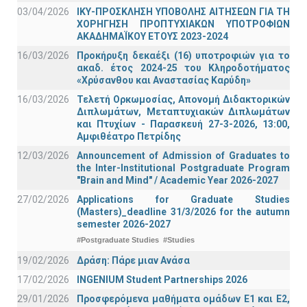
03/04/2026
ΙΚΥ-ΠΡΟΣΚΛΗΣΗ ΥΠΟΒΟΛΗΣ ΑΙΤΗΣΕΩΝ ΓΙΑ ΤΗ
ΧΟΡΗΓΗΣΗ ΠΡΟΠΤΥΧΙΑΚΩΝ ΥΠΟΤΡΟΦΙΩΝ
ΑΚΑΔΗΜΑΪΚΟΥ ΕΤΟΥΣ 2023-2024
16/03/2026
Προκήρυξη δεκαέξι (16) υποτροφιών για το
ακαδ. έτος 2024-25 του Κληροδοτήματος
«Χρύσανθου και Αναστασίας Καρύδη»
16/03/2026
Τελετή Ορκωμοσίας, Απονομή Διδακτορικών
Διπλωμάτων, Μεταπτυχιακών Διπλωμάτων
και Πτυχίων - Παρασκευή 27-3-2026, 13:00,
Αμφιθέατρο Πετρίδης
12/03/2026
Announcement of Admission of Graduates to
the Inter-Institutional Postgraduate Program
"Brain and Mind" / Academic Year 2026-2027
27/02/2026
Applications for Graduate Studies
(Masters)_deadline 31/3/2026 for the autumn
semester 2026-2027
#Postgraduate Studies
#Studies
19/02/2026
Δράση: Πάρε μιαν Ανάσα
17/02/2026
INGENIUM Student Partnerships 2026
29/01/2026
Προσφερόμενα μαθήματα ομάδων Ε1 και Ε2,