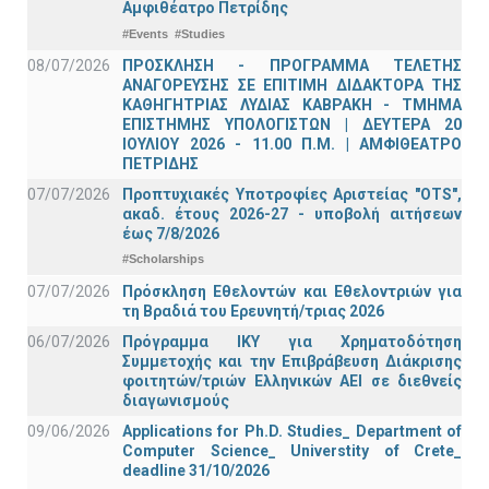
Αμφιθέατρο Πετρίδης
#Events
#Studies
08/07/2026
ΠΡΟΣΚΛΗΣΗ - ΠΡΟΓΡΑΜΜΑ ΤΕΛΕΤΗΣ
ΑΝΑΓΟΡΕΥΣΗΣ ΣΕ ΕΠΙΤΙΜΗ ΔΙΔΑΚΤΟΡΑ ΤΗΣ
ΚΑΘΗΓΗΤΡΙΑΣ ΛΥΔΙΑΣ ΚΑΒΡΑΚΗ - ΤΜΗΜΑ
ΕΠΙΣΤΗΜΗΣ ΥΠΟΛΟΓΙΣΤΩΝ | ΔΕΥΤΕΡΑ 20
ΙΟΥΛΙΟΥ 2026 - 11.00 Π.Μ. | ΑΜΦΙΘΕΑΤΡΟ
ΠΕΤΡΙΔΗΣ
07/07/2026
Προπτυχιακές Υποτροφίες Αριστείας "OTS",
ακαδ. έτους 2026-27 - υποβολή αιτήσεων
έως 7/8/2026
#Scholarships
07/07/2026
Πρόσκληση Εθελοντών και Εθελοντριών για
τη Βραδιά του Ερευνητή/τριας 2026
06/07/2026
Πρόγραμμα ΙΚΥ για Χρηματοδότηση
Συμμετοχής και την Επιβράβευση Διάκρισης
φοιτητών/τριών Ελληνικών ΑΕΙ σε διεθνείς
διαγωνισμούς
09/06/2026
Applications for Ph.D. Studies_ Department of
Computer Science_ Universtity of Crete_
deadline 31/10/2026