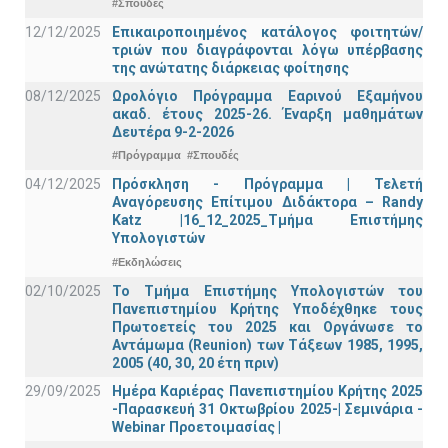
#Σπουδές
12/12/2025
Επικαιροποιημένος κατάλογος φοιτητών/
τριών που διαγράφονται λόγω υπέρβασης
της ανώτατης διάρκειας φοίτησης
08/12/2025
Ωρολόγιο Πρόγραμμα Εαρινού Εξαμήνου
ακαδ. έτους 2025-26. Έναρξη μαθημάτων
Δευτέρα 9-2-2026
#Πρόγραμμα
#Σπουδές
04/12/2025
Πρόσκληση - Πρόγραμμα | Τελετή
Αναγόρευσης Επίτιμου Διδάκτορα – Randy
Katz |16_12_2025_Τμήμα Επιστήμης
Υπολογιστών
#Εκδηλώσεις
02/10/2025
Το Τμήμα Επιστήμης Υπολογιστών του
Πανεπιστημίου Κρήτης Υποδέχθηκε τους
Πρωτοετείς του 2025 και Οργάνωσε το
Αντάμωμα (Reunion) των Τάξεων 1985, 1995,
2005 (40, 30, 20 έτη πριν)
29/09/2025
Ημέρα Καριέρας Πανεπιστημίου Κρήτης 2025
-Παρασκευή 31 Οκτωβρίου 2025-| Σεμινάρια -
Webinar Προετοιμασίας |