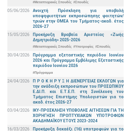
#Μεταπτυχιακές Σπουδές
#Σπουδές
05/06/2026
Ανοιχτή Πρόσκληση για υποβολή
υποψηφιοτήτων εκπροσώπησης φοιτητών/
τριών στην ΟΜΕΑ του Τμήματος-ακαδ. έτος
2026-27
15/05/2026
Προκήρυξη Βραβεία Αριστείας «Ζωής
Δημητριάδη» 2025-2026
#Μεταπτυχιακές Σπουδές
#Υποτροφίες
#Σπουδές
30/04/2026
Πρόγραμμα εξεταστικής περιόδου Ιουνίου
2026 και Πρόγραμμα Εμβόλιμης Εξεταστικής
περιόδου Ιουνίου 2026
#Πρόγραμμα
24/04/2026
Π Ρ Ο Κ Η Ρ Υ Ξ Η ΔΙΕΝΕΡΓΕΙΑΣ ΕΚΛΟΓΩΝ για
την ανάδειξη εκπροσώπων του ΠΡΟΣΩΠΙΚΟΥ
Ε.ΔΙ.Π. και Ε.Τ.Ε.Π. στη Συνέλευση του
Τμήματος Επιστήμης Υπολογιστών για το
ακαδ. έτος 2026-27
03/04/2026
ΙΚΥ-ΠΡΟΣΚΛΗΣΗ ΥΠΟΒΟΛΗΣ ΑΙΤΗΣΕΩΝ ΓΙΑ ΤΗ
ΧΟΡΗΓΗΣΗ ΠΡΟΠΤΥΧΙΑΚΩΝ ΥΠΟΤΡΟΦΙΩΝ
ΑΚΑΔΗΜΑΪΚΟΥ ΕΤΟΥΣ 2023-2024
16/03/2026
Προκήρυξη δεκαέξι (16) υποτροφιών για το