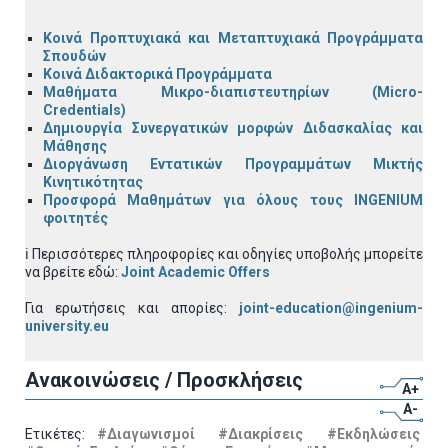
Κοινά Προπτυχιακά και Μεταπτυχιακά Προγράμματα
Σπουδών
Κοινά Διδακτορικά Προγράμματα
Μαθήματα Μικρο-διαπιστευτηρίων (Micro-
Credentials)
Δημιουργία Συνεργατικών μορφών Διδασκαλίας και
Μάθησης
Διοργάνωση Εντατικών Προγραμμάτων Μικτής
Κινητικότητας
Προσφορά Μαθημάτων για όλους τους INGENIUM
φοιτητές
ℹ️ Περισσότερες πληροφορίες και οδηγίες υποβολής μπορείτε
να βρείτε εδώ:
Joint Academic Offers
Για ερωτήσεις και απορίες:
joint-education@ingenium-
university.eu
Ανακοινώσεις / Προσκλήσεις
A+
A-
Ετικέτες:
#Διαγωνισμοί
#Διακρίσεις
#Εκδηλώσεις