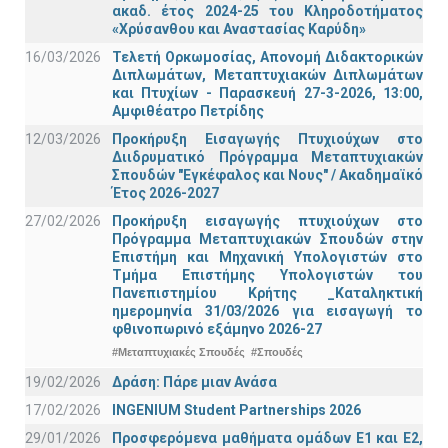
ακαδ. έτος 2024-25 του Κληροδοτήματος
«Χρύσανθου και Αναστασίας Καρύδη»
16/03/2026
Τελετή Ορκωμοσίας, Απονομή Διδακτορικών
Διπλωμάτων, Μεταπτυχιακών Διπλωμάτων
και Πτυχίων - Παρασκευή 27-3-2026, 13:00,
Αμφιθέατρο Πετρίδης
12/03/2026
Προκήρυξη Εισαγωγής Πτυχιούχων στο
Διιδρυματικό Πρόγραμμα Μεταπτυχιακών
Σπουδών "Εγκέφαλος και Νους" / Ακαδημαϊκό
Έτος 2026-2027
27/02/2026
Προκήρυξη εισαγωγής πτυχιούχων στo
Πρόγραμμα Μεταπτυχιακών Σπουδών στην
Επιστήμη και Μηχανική Υπολογιστών στο
Τμήμα Eπιστήμης Υπολογιστών του
Πανεπιστημίου Κρήτης _Καταληκτική
ημερομηνία 31/03/2026 για εισαγωγή το
φθινοπωρινό εξάμηνο 2026-27
#Μεταπτυχιακές Σπουδές
#Σπουδές
19/02/2026
Δράση: Πάρε μιαν Ανάσα
17/02/2026
INGENIUM Student Partnerships 2026
29/01/2026
Προσφερόμενα μαθήματα ομάδων Ε1 και Ε2,