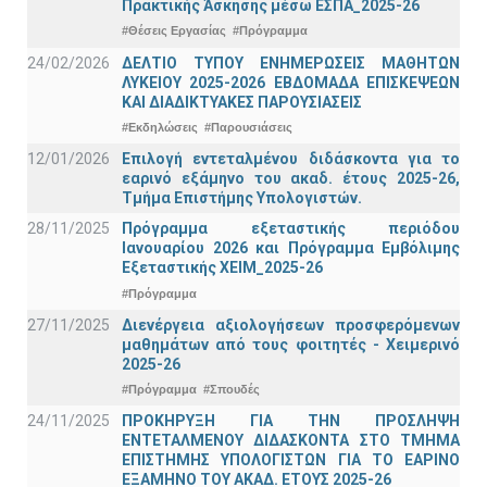
Πρακτικής Άσκησης μέσω ΕΣΠΑ_2025-26
#Θέσεις Εργασίας
#Πρόγραμμα
24/02/2026
ΔΕΛΤΙΟ ΤΥΠΟΥ ΕΝΗΜΕΡΩΣΕΙΣ ΜΑΘΗΤΩΝ
ΛΥΚΕΙΟΥ 2025-2026 ΕΒΔΟΜΑΔΑ ΕΠΙΣΚΕΨΕΩΝ
ΚΑΙ ΔΙΑΔΙΚΤΥΑΚΕΣ ΠΑΡΟΥΣΙΑΣΕΙΣ
#Εκδηλώσεις
#Παρουσιάσεις
12/01/2026
Επιλογή εντεταλμένου διδάσκοντα για το
εαρινό εξάμηνο του ακαδ. έτους 2025-26,
Τμήμα Επιστήμης Υπολογιστών.
28/11/2025
Πρόγραμμα εξεταστικής περιόδου
Ιανουαρίου 2026 και Πρόγραμμα Εμβόλιμης
Εξεταστικής ΧΕΙΜ_2025-26
#Πρόγραμμα
27/11/2025
Διενέργεια αξιολογήσεων προσφερόμενων
μαθημάτων από τους φοιτητές - Χειμερινό
2025-26
#Πρόγραμμα
#Σπουδές
24/11/2025
ΠΡΟΚΗΡΥΞΗ ΓΙΑ ΤΗΝ ΠΡΟΣΛΗΨΗ
ΕΝΤΕΤΑΛΜΕΝΟΥ ΔΙΔΑΣΚΟΝΤΑ ΣΤΟ ΤΜΗΜΑ
ΕΠΙΣΤΗΜΗΣ ΥΠΟΛΟΓΙΣΤΩΝ ΓΙΑ ΤΟ ΕΑΡΙΝΟ
ΕΞΑΜΗΝΟ ΤΟΥ ΑΚΑΔ. ΕΤΟΥΣ 2025-26