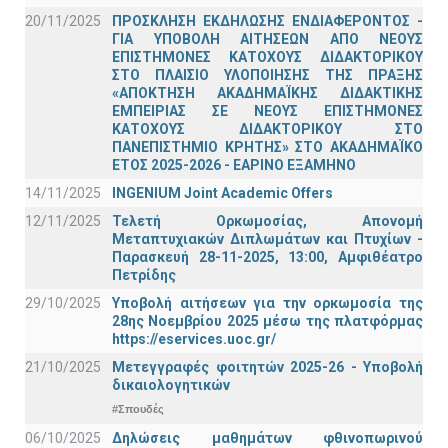
20/11/2025
ΠΡΟΣΚΛΗΣΗ ΕΚΔΗΛΩΣΗΣ ΕΝΔΙΑΦΕΡΟΝΤΟΣ -
ΓΙΑ ΥΠΟΒΟΛΗ ΑΙΤΗΣΕΩΝ ΑΠΟ ΝΕΟΥΣ
ΕΠΙΣΤΗΜΟΝΕΣ ΚΑΤΟΧΟΥΣ ΔΙΔΑΚΤΟΡΙΚΟΥ
ΣΤΟ ΠΛΑΙΣΙΟ ΥΛΟΠΟΙΗΣΗΣ ΤΗΣ ΠΡΑΞΗΣ
«ΑΠΟΚΤΗΣΗ ΑΚΑΔΗΜΑΪΚΗΣ ΔΙΔΑΚΤΙΚΗΣ
ΕΜΠΕΙΡΙΑΣ ΣΕ ΝΕΟΥΣ ΕΠΙΣΤΗΜΟΝΕΣ
ΚΑΤΟΧΟΥΣ ΔΙΔΑΚΤΟΡΙΚΟΥ ΣΤΟ
ΠΑΝΕΠΙΣΤΗΜΙΟ ΚΡΗΤΗΣ» ΣΤΟ ΑΚΑΔΗΜΑΪΚΟ
ΕΤΟΣ 2025-2026 - ΕΑΡΙΝΟ ΕΞΑΜΗΝΟ
14/11/2025
INGENIUM Joint Academic Offers
12/11/2025
Τελετή Ορκωμοσίας, Απονομή
Μεταπτυχιακών Διπλωμάτων και Πτυχίων -
Παρασκευή 28-11-2025, 13:00, Αμφιθέατρο
Πετρίδης
29/10/2025
Υποβολή αιτήσεων για την ορκωμοσία της
28ης Νοεμβρίου 2025 μέσω της πλατφόρμας
https://eservices.uoc.gr/
21/10/2025
Μετεγγραφές φοιτητών 2025-26 - Υποβολή
δικαιολογητικών
#Σπουδές
06/10/2025
Δηλώσεις μαθημάτων φθινοπωρινού