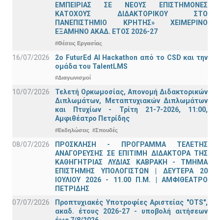
ΕΜΠΕΙΡΙΑΣ ΣΕ ΝΕΟΥΣ ΕΠΙΣΤΗΜΟΝΕΣ
ΚΑΤΟΧΟΥΣ ΔΙΔΑΚΤΟΡΙΚΟΥ ΣΤΟ
ΠΑΝΕΠΙΣΤΗΜΙΟ ΚΡΗΤΗΣ» ΧΕΙΜΕΡΙΝΟ
ΕΞΑΜΗΝΟ ΑΚΑΔ. ΕΤΟΣ 2026-27
#Θέσεις Εργασίας
16/07/2026
2o FuturEd AI Hackathon από το CSD και την
ομάδα του TalentLMS
#Διαγωνισμοί
10/07/2026
Τελετή Ορκωμοσίας, Απονομή Διδακτορικών
Διπλωμάτων, Μεταπτυχιακών Διπλωμάτων
και Πτυχίων - Τρίτη 21-7-2026, 11:00,
Αμφιθέατρο Πετρίδης
#Εκδηλώσεις
#Σπουδές
08/07/2026
ΠΡΟΣΚΛΗΣΗ - ΠΡΟΓΡΑΜΜΑ ΤΕΛΕΤΗΣ
ΑΝΑΓΟΡΕΥΣΗΣ ΣΕ ΕΠΙΤΙΜΗ ΔΙΔΑΚΤΟΡΑ ΤΗΣ
ΚΑΘΗΓΗΤΡΙΑΣ ΛΥΔΙΑΣ ΚΑΒΡΑΚΗ - ΤΜΗΜΑ
ΕΠΙΣΤΗΜΗΣ ΥΠΟΛΟΓΙΣΤΩΝ | ΔΕΥΤΕΡΑ 20
ΙΟΥΛΙΟΥ 2026 - 11.00 Π.Μ. | ΑΜΦΙΘΕΑΤΡΟ
ΠΕΤΡΙΔΗΣ
07/07/2026
Προπτυχιακές Υποτροφίες Αριστείας "OTS",
ακαδ. έτους 2026-27 - υποβολή αιτήσεων
έως 7/8/2026