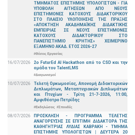
ΤΜΗΜΑΤΟΣ ΕΠΙΣΤΗΜΗΣ ΥΠΟΛΟΓΙΣΤΩΝ - ΓΙΑ
ΥΠΟΒΟΛΗ ΑΙΤΗΣΕΩΝ ΑΠΟ ΝΕΟΥΣ
ΕΠΙΣΤΗΜΟΝΕΣ ΚΑΤΟΧΟΥΣ ΔΙΔΑΚΤΟΡΙΚΟΥ
ΣΤΟ ΠΛΑΙΣΙΟ ΥΛΟΠΟΙΗΣΗΣ ΤΗΣ ΠΡΑΞΗΣ
«ΑΠΟΚΤΗΣΗ ΑΚΑΔΗΜΑΪΚΗΣ ΔΙΔΑΚΤΙΚΗΣ
ΕΜΠΕΙΡΙΑΣ ΣΕ ΝΕΟΥΣ ΕΠΙΣΤΗΜΟΝΕΣ
ΚΑΤΟΧΟΥΣ ΔΙΔΑΚΤΟΡΙΚΟΥ ΣΤΟ
ΠΑΝΕΠΙΣΤΗΜΙΟ ΚΡΗΤΗΣ» ΧΕΙΜΕΡΙΝΟ
ΕΞΑΜΗΝΟ ΑΚΑΔ. ΕΤΟΣ 2026-27
#Θέσεις Εργασίας
16/07/2026
2o FuturEd AI Hackathon από το CSD και την
ομάδα του TalentLMS
#Διαγωνισμοί
10/07/2026
Τελετή Ορκωμοσίας, Απονομή Διδακτορικών
Διπλωμάτων, Μεταπτυχιακών Διπλωμάτων
και Πτυχίων - Τρίτη 21-7-2026, 11:00,
Αμφιθέατρο Πετρίδης
#Εκδηλώσεις
#Σπουδές
08/07/2026
ΠΡΟΣΚΛΗΣΗ - ΠΡΟΓΡΑΜΜΑ ΤΕΛΕΤΗΣ
ΑΝΑΓΟΡΕΥΣΗΣ ΣΕ ΕΠΙΤΙΜΗ ΔΙΔΑΚΤΟΡΑ ΤΗΣ
ΚΑΘΗΓΗΤΡΙΑΣ ΛΥΔΙΑΣ ΚΑΒΡΑΚΗ - ΤΜΗΜΑ
ΕΠΙΣΤΗΜΗΣ ΥΠΟΛΟΓΙΣΤΩΝ | ΔΕΥΤΕΡΑ 20