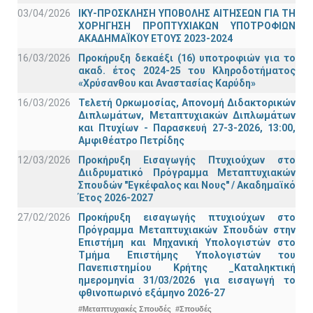
03/04/2026
ΙΚΥ-ΠΡΟΣΚΛΗΣΗ ΥΠΟΒΟΛΗΣ ΑΙΤΗΣΕΩΝ ΓΙΑ ΤΗ
ΧΟΡΗΓΗΣΗ ΠΡΟΠΤΥΧΙΑΚΩΝ ΥΠΟΤΡΟΦΙΩΝ
ΑΚΑΔΗΜΑΪΚΟΥ ΕΤΟΥΣ 2023-2024
16/03/2026
Προκήρυξη δεκαέξι (16) υποτροφιών για το
ακαδ. έτος 2024-25 του Κληροδοτήματος
«Χρύσανθου και Αναστασίας Καρύδη»
16/03/2026
Τελετή Ορκωμοσίας, Απονομή Διδακτορικών
Διπλωμάτων, Μεταπτυχιακών Διπλωμάτων
και Πτυχίων - Παρασκευή 27-3-2026, 13:00,
Αμφιθέατρο Πετρίδης
12/03/2026
Προκήρυξη Εισαγωγής Πτυχιούχων στο
Διιδρυματικό Πρόγραμμα Μεταπτυχιακών
Σπουδών "Εγκέφαλος και Νους" / Ακαδημαϊκό
Έτος 2026-2027
27/02/2026
Προκήρυξη εισαγωγής πτυχιούχων στo
Πρόγραμμα Μεταπτυχιακών Σπουδών στην
Επιστήμη και Μηχανική Υπολογιστών στο
Τμήμα Eπιστήμης Υπολογιστών του
Πανεπιστημίου Κρήτης _Καταληκτική
ημερομηνία 31/03/2026 για εισαγωγή το
φθινοπωρινό εξάμηνο 2026-27
#Μεταπτυχιακές Σπουδές
#Σπουδές