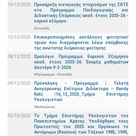
15/12/2025
Προκήρυξη εισαγωγής πτυχιούχων της ΣΘΤΕ
στο Πρόγραμμα Παιδαγωγικής και
Διδακτικής Επάρκειας ακαδ. έτους 2025-26 -
εαρινό εξάμηνο
#Σπουδές
12/12/2025
Επικαιροποιημένος κατάλογος φοιτητών/
τριών που διαγράφονται λόγω υπέρβασης
της ανώτατης διάρκειας φοίτησης
08/12/2025
Ωρολόγιο Πρόγραμμα Εαρινού Εξαμήνου
ακαδ. έτους 2025-26. Έναρξη μαθημάτων
Δευτέρα 9-2-2026
#Πρόγραμμα
#Σπουδές
04/12/2025
Πρόσκληση - Πρόγραμμα | Τελετή
Αναγόρευσης Επίτιμου Διδάκτορα – Randy
Katz |16_12_2025_Τμήμα Επιστήμης
Υπολογιστών
#Εκδηλώσεις
02/10/2025
Το Τμήμα Επιστήμης Υπολογιστών του
Πανεπιστημίου Κρήτης Υποδέχθηκε τους
Πρωτοετείς του 2025 και Οργάνωσε το
Αντάμωμα (Reunion) των Τάξεων 1985, 1995,