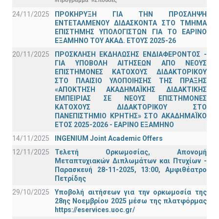
#Πρόγραμμα
#Σπουδές
24/11/2025
ΠΡΟΚΗΡΥΞΗ ΓΙΑ ΤΗΝ ΠΡΟΣΛΗΨΗ
ΕΝΤΕΤΑΛΜΕΝΟΥ ΔΙΔΑΣΚΟΝΤΑ ΣΤΟ ΤΜΗΜΑ
ΕΠΙΣΤΗΜΗΣ ΥΠΟΛΟΓΙΣΤΩΝ ΓΙΑ ΤΟ ΕΑΡΙΝΟ
ΕΞΑΜΗΝΟ ΤΟΥ ΑΚΑΔ. ΕΤΟΥΣ 2025-26
20/11/2025
ΠΡΟΣΚΛΗΣΗ ΕΚΔΗΛΩΣΗΣ ΕΝΔΙΑΦΕΡΟΝΤΟΣ -
ΓΙΑ ΥΠΟΒΟΛΗ ΑΙΤΗΣΕΩΝ ΑΠΟ ΝΕΟΥΣ
ΕΠΙΣΤΗΜΟΝΕΣ ΚΑΤΟΧΟΥΣ ΔΙΔΑΚΤΟΡΙΚΟΥ
ΣΤΟ ΠΛΑΙΣΙΟ ΥΛΟΠΟΙΗΣΗΣ ΤΗΣ ΠΡΑΞΗΣ
«ΑΠΟΚΤΗΣΗ ΑΚΑΔΗΜΑΪΚΗΣ ΔΙΔΑΚΤΙΚΗΣ
ΕΜΠΕΙΡΙΑΣ ΣΕ ΝΕΟΥΣ ΕΠΙΣΤΗΜΟΝΕΣ
ΚΑΤΟΧΟΥΣ ΔΙΔΑΚΤΟΡΙΚΟΥ ΣΤΟ
ΠΑΝΕΠΙΣΤΗΜΙΟ ΚΡΗΤΗΣ» ΣΤΟ ΑΚΑΔΗΜΑΪΚΟ
ΕΤΟΣ 2025-2026 - ΕΑΡΙΝΟ ΕΞΑΜΗΝΟ
14/11/2025
INGENIUM Joint Academic Offers
12/11/2025
Τελετή Ορκωμοσίας, Απονομή
Μεταπτυχιακών Διπλωμάτων και Πτυχίων -
Παρασκευή 28-11-2025, 13:00, Αμφιθέατρο
Πετρίδης
29/10/2025
Υποβολή αιτήσεων για την ορκωμοσία της
28ης Νοεμβρίου 2025 μέσω της πλατφόρμας
https://eservices.uoc.gr/