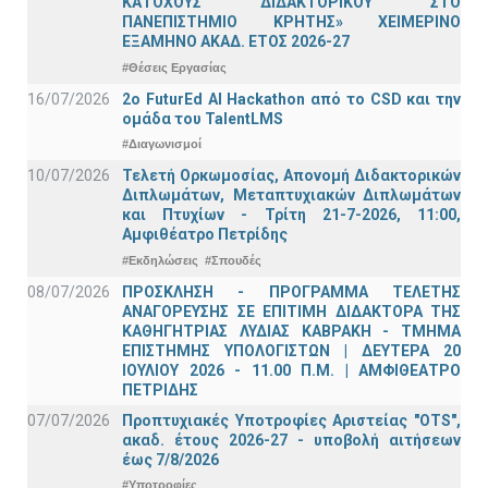
ΚΑΤΟΧΟΥΣ ΔΙΔΑΚΤΟΡΙΚΟΥ ΣΤΟ
ΠΑΝΕΠΙΣΤΗΜΙΟ ΚΡΗΤΗΣ» ΧΕΙΜΕΡΙΝΟ
ΕΞΑΜΗΝΟ ΑΚΑΔ. ΕΤΟΣ 2026-27
#Θέσεις Εργασίας
16/07/2026
2o FuturEd AI Hackathon από το CSD και την
ομάδα του TalentLMS
#Διαγωνισμοί
10/07/2026
Τελετή Ορκωμοσίας, Απονομή Διδακτορικών
Διπλωμάτων, Μεταπτυχιακών Διπλωμάτων
και Πτυχίων - Τρίτη 21-7-2026, 11:00,
Αμφιθέατρο Πετρίδης
#Εκδηλώσεις
#Σπουδές
08/07/2026
ΠΡΟΣΚΛΗΣΗ - ΠΡΟΓΡΑΜΜΑ ΤΕΛΕΤΗΣ
ΑΝΑΓΟΡΕΥΣΗΣ ΣΕ ΕΠΙΤΙΜΗ ΔΙΔΑΚΤΟΡΑ ΤΗΣ
ΚΑΘΗΓΗΤΡΙΑΣ ΛΥΔΙΑΣ ΚΑΒΡΑΚΗ - ΤΜΗΜΑ
ΕΠΙΣΤΗΜΗΣ ΥΠΟΛΟΓΙΣΤΩΝ | ΔΕΥΤΕΡΑ 20
ΙΟΥΛΙΟΥ 2026 - 11.00 Π.Μ. | ΑΜΦΙΘΕΑΤΡΟ
ΠΕΤΡΙΔΗΣ
07/07/2026
Προπτυχιακές Υποτροφίες Αριστείας "OTS",
ακαδ. έτους 2026-27 - υποβολή αιτήσεων
έως 7/8/2026
#Υποτροφίες