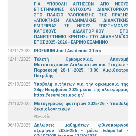
ΓΙΑ ΥΠΟΒΟΛΗ ΑΙΤΗΣΕΩΝ ΑΠΟ ΝΕΟΥΣ
ΕΠΙΣΤΗΜΟΝΕΣ ΚΑΤΟΧΟΥΣ ΔΙΔΑΚΤΟΡΙΚΟΥ
ΣΤΟ ΠΛΑΙΣΙΟ ΥΛΟΠΟΙΗΣΗΣ ΤΗΣ ΠΡΑΞΗΣ
«ΑΠΟΚΤΗΣΗ ΑΚΑΔΗΜΑΪΚΗΣ ΔΙΔΑΚΤΙΚΗΣ
ΕΜΠΕΙΡΙΑΣ ΣΕ ΝΕΟΥΣ ΕΠΙΣΤΗΜΟΝΕΣ
ΚΑΤΟΧΟΥΣ ΔΙΔΑΚΤΟΡΙΚΟΥ ΣΤΟ
ΠΑΝΕΠΙΣΤΗΜΙΟ ΚΡΗΤΗΣ» ΣΤΟ ΑΚΑΔΗΜΑΪΚΟ
ΕΤΟΣ 2025-2026 - ΕΑΡΙΝΟ ΕΞΑΜΗΝΟ
14/11/2025
INGENIUM Joint Academic Offers
12/11/2025
Τελετή Ορκωμοσίας, Απονομή
Μεταπτυχιακών Διπλωμάτων και Πτυχίων -
Παρασκευή 28-11-2025, 13:00, Αμφιθέατρο
Πετρίδης
29/10/2025
Υποβολή αιτήσεων για την ορκωμοσία της
28ης Νοεμβρίου 2025 μέσω της πλατφόρμας
https://eservices.uoc.gr/
21/10/2025
Μετεγγραφές φοιτητών 2025-26 - Υποβολή
δικαιολογητικών
#Σπουδές
06/10/2025
Δηλώσεις μαθημάτων φθινοπωρινού
εξαμήνου 2025-256 - μέσω Εduportal -
07/10/2025 έως και 17/10/2025