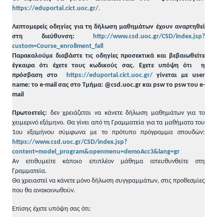
https://eduportal.cict.uoc.gr/
.
Λεπτομερείς οδηγίες για τη δήλωση μαθημάτων έχουν αναρτηθεί
στη διεύθυνση:
http://www.csd.uoc.gr/CSD/index.jsp?
custom=Course_enrollment_fall
Παρακαλούμε διαβάστε τις οδηγίες προσεκτικά και βεβαιωθείτε
έγκαιρα ότι έχετε τους κωδικούς σας. Εχετε υπόψη ότι η
πρόσβαση στο
https://eduportal.cict.uoc.gr/
γίνεται με user
name: το e-mail σας στο Τμήμα: @csd.uoc.gr και psw το psw του e-
mail
Πρωτοετείς:
δεν χρειάζεται να κάνετε δήλωση μαθημάτων για το
χειμερινό εξάμηνο. Θα γίνει από τη Γραμματεία για τα μαθήματα του
1ου εξαμήνου σύμφωνα με το πρότυπο πρόγραμμα σπουδών:
https://www.csd.uoc.gr/CSD/index.jsp?
content=model_program&openmenu=demoAcc3&lang=gr
Αν επιθυμείτε κάποιο επιπλέον μάθημα απευθυνθείτε στη
Γραμματεία.
Θα χρειαστεί να κάνετε μόνο δήλωση συγγραμμάτων, στις προθεσμίες
που θα ανακοινωθούν.
Επίσης έχετε υπόψη σας ότι: