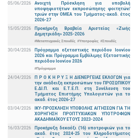
05/06/2026
Ανοιχτή Πρόσκληση για υποβολή
υποψηφιοτήτων εκπροσώπησης φοιτητών/
τριών στην ΟΜΕΑ του Τμήματος-ακαδ. έτος
2026-27
15/05/2026
Προκήρυξη Βραβεία Αριστείας «Ζωής
Δημητριάδη» 2025-2026
#Μεταπτυχιακές Σπουδές
#Υποτροφίες
#Σπουδές
30/04/2026
Πρόγραμμα εξεταστικής περιόδου Ιουνίου
2026 και Πρόγραμμα Εμβόλιμης Εξεταστικής
περιόδου Ιουνίου 2026
#Πρόγραμμα
24/04/2026
Π Ρ Ο Κ Η Ρ Υ Ξ Η ΔΙΕΝΕΡΓΕΙΑΣ ΕΚΛΟΓΩΝ για
την ανάδειξη εκπροσώπων του ΠΡΟΣΩΠΙΚΟΥ
Ε.ΔΙ.Π. και Ε.Τ.Ε.Π. στη Συνέλευση του
Τμήματος Επιστήμης Υπολογιστών για το
ακαδ. έτος 2026-27
03/04/2026
ΙΚΥ-ΠΡΟΣΚΛΗΣΗ ΥΠΟΒΟΛΗΣ ΑΙΤΗΣΕΩΝ ΓΙΑ ΤΗ
ΧΟΡΗΓΗΣΗ ΠΡΟΠΤΥΧΙΑΚΩΝ ΥΠΟΤΡΟΦΙΩΝ
ΑΚΑΔΗΜΑΪΚΟΥ ΕΤΟΥΣ 2023-2024
16/03/2026
Προκήρυξη δεκαέξι (16) υποτροφιών για το
ακαδ. έτος 2024-25 του Κληροδοτήματος