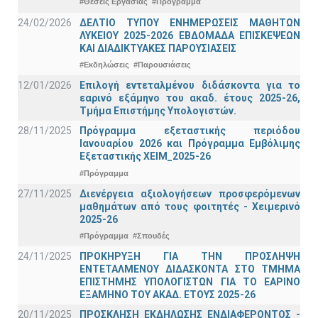
#Θέσεις Εργασίας
#Πρόγραμμα
24/02/2026
ΔΕΛΤΙΟ ΤΥΠΟΥ ΕΝΗΜΕΡΩΣΕΙΣ ΜΑΘΗΤΩΝ
ΛΥΚΕΙΟΥ 2025-2026 ΕΒΔΟΜΑΔΑ ΕΠΙΣΚΕΨΕΩΝ
ΚΑΙ ΔΙΑΔΙΚΤΥΑΚΕΣ ΠΑΡΟΥΣΙΑΣΕΙΣ
#Εκδηλώσεις
#Παρουσιάσεις
12/01/2026
Επιλογή εντεταλμένου διδάσκοντα για το
εαρινό εξάμηνο του ακαδ. έτους 2025-26,
Τμήμα Επιστήμης Υπολογιστών.
28/11/2025
Πρόγραμμα εξεταστικής περιόδου
Ιανουαρίου 2026 και Πρόγραμμα Εμβόλιμης
Εξεταστικής ΧΕΙΜ_2025-26
#Πρόγραμμα
27/11/2025
Διενέργεια αξιολογήσεων προσφερόμενων
μαθημάτων από τους φοιτητές - Χειμερινό
2025-26
#Πρόγραμμα
#Σπουδές
24/11/2025
ΠΡΟΚΗΡΥΞΗ ΓΙΑ ΤΗΝ ΠΡΟΣΛΗΨΗ
ΕΝΤΕΤΑΛΜΕΝΟΥ ΔΙΔΑΣΚΟΝΤΑ ΣΤΟ ΤΜΗΜΑ
ΕΠΙΣΤΗΜΗΣ ΥΠΟΛΟΓΙΣΤΩΝ ΓΙΑ ΤΟ ΕΑΡΙΝΟ
ΕΞΑΜΗΝΟ ΤΟΥ ΑΚΑΔ. ΕΤΟΥΣ 2025-26
20/11/2025
ΠΡΟΣΚΛΗΣΗ ΕΚΔΗΛΩΣΗΣ ΕΝΔΙΑΦΕΡΟΝΤΟΣ -