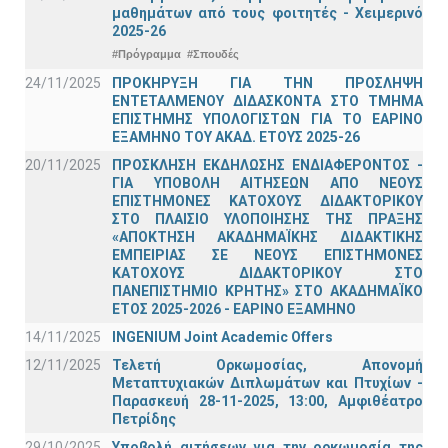
μαθημάτων από τους φοιτητές - Χειμερινό
2025-26
#Πρόγραμμα
#Σπουδές
24/11/2025
ΠΡΟΚΗΡΥΞΗ ΓΙΑ ΤΗΝ ΠΡΟΣΛΗΨΗ
ΕΝΤΕΤΑΛΜΕΝΟΥ ΔΙΔΑΣΚΟΝΤΑ ΣΤΟ ΤΜΗΜΑ
ΕΠΙΣΤΗΜΗΣ ΥΠΟΛΟΓΙΣΤΩΝ ΓΙΑ ΤΟ ΕΑΡΙΝΟ
ΕΞΑΜΗΝΟ ΤΟΥ ΑΚΑΔ. ΕΤΟΥΣ 2025-26
20/11/2025
ΠΡΟΣΚΛΗΣΗ ΕΚΔΗΛΩΣΗΣ ΕΝΔΙΑΦΕΡΟΝΤΟΣ -
ΓΙΑ ΥΠΟΒΟΛΗ ΑΙΤΗΣΕΩΝ ΑΠΟ ΝΕΟΥΣ
ΕΠΙΣΤΗΜΟΝΕΣ ΚΑΤΟΧΟΥΣ ΔΙΔΑΚΤΟΡΙΚΟΥ
ΣΤΟ ΠΛΑΙΣΙΟ ΥΛΟΠΟΙΗΣΗΣ ΤΗΣ ΠΡΑΞΗΣ
«ΑΠΟΚΤΗΣΗ ΑΚΑΔΗΜΑΪΚΗΣ ΔΙΔΑΚΤΙΚΗΣ
ΕΜΠΕΙΡΙΑΣ ΣΕ ΝΕΟΥΣ ΕΠΙΣΤΗΜΟΝΕΣ
ΚΑΤΟΧΟΥΣ ΔΙΔΑΚΤΟΡΙΚΟΥ ΣΤΟ
ΠΑΝΕΠΙΣΤΗΜΙΟ ΚΡΗΤΗΣ» ΣΤΟ ΑΚΑΔΗΜΑΪΚΟ
ΕΤΟΣ 2025-2026 - ΕΑΡΙΝΟ ΕΞΑΜΗΝΟ
14/11/2025
INGENIUM Joint Academic Offers
12/11/2025
Τελετή Ορκωμοσίας, Απονομή
Μεταπτυχιακών Διπλωμάτων και Πτυχίων -
Παρασκευή 28-11-2025, 13:00, Αμφιθέατρο
Πετρίδης
29/10/2025
Υποβολή αιτήσεων για την ορκωμοσία της