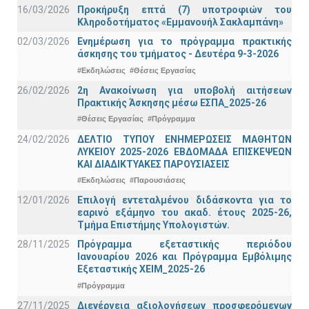
16/03/2026
Προκήρυξη επτά (7) υποτροφιών του
Κληροδοτήματος «Εμμανουήλ Σακλαμπάνη»
02/03/2026
Ενημέρωση για το πρόγραμμα πρακτικής
άσκησης του τμήματος - Δευτέρα 9-3-2026
#Εκδηλώσεις
#Θέσεις Εργασίας
26/02/2026
2η Ανακοίνωση για υποβολή αιτήσεων
Πρακτικής Άσκησης μέσω ΕΣΠΑ_2025-26
#Θέσεις Εργασίας
#Πρόγραμμα
24/02/2026
ΔΕΛΤΙΟ ΤΥΠΟΥ ΕΝΗΜΕΡΩΣΕΙΣ ΜΑΘΗΤΩΝ
ΛΥΚΕΙΟΥ 2025-2026 ΕΒΔΟΜΑΔΑ ΕΠΙΣΚΕΨΕΩΝ
ΚΑΙ ΔΙΑΔΙΚΤΥΑΚΕΣ ΠΑΡΟΥΣΙΑΣΕΙΣ
#Εκδηλώσεις
#Παρουσιάσεις
12/01/2026
Επιλογή εντεταλμένου διδάσκοντα για το
εαρινό εξάμηνο του ακαδ. έτους 2025-26,
Τμήμα Επιστήμης Υπολογιστών.
28/11/2025
Πρόγραμμα εξεταστικής περιόδου
Ιανουαρίου 2026 και Πρόγραμμα Εμβόλιμης
Εξεταστικής ΧΕΙΜ_2025-26
#Πρόγραμμα
27/11/2025
Διενέργεια αξιολογήσεων προσφερόμενων