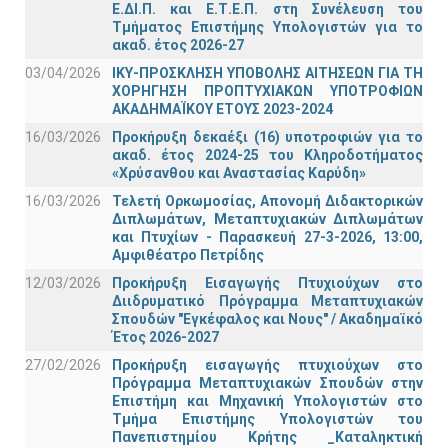
Ε.ΔΙ.Π. και Ε.Τ.Ε.Π. στη Συνέλευση του
Τμήματος Επιστήμης Υπολογιστών για το
ακαδ. έτος 2026-27
03/04/2026
ΙΚΥ-ΠΡΟΣΚΛΗΣΗ ΥΠΟΒΟΛΗΣ ΑΙΤΗΣΕΩΝ ΓΙΑ ΤΗ
ΧΟΡΗΓΗΣΗ ΠΡΟΠΤΥΧΙΑΚΩΝ ΥΠΟΤΡΟΦΙΩΝ
ΑΚΑΔΗΜΑΪΚΟΥ ΕΤΟΥΣ 2023-2024
16/03/2026
Προκήρυξη δεκαέξι (16) υποτροφιών για το
ακαδ. έτος 2024-25 του Κληροδοτήματος
«Χρύσανθου και Αναστασίας Καρύδη»
16/03/2026
Τελετή Ορκωμοσίας, Απονομή Διδακτορικών
Διπλωμάτων, Μεταπτυχιακών Διπλωμάτων
και Πτυχίων - Παρασκευή 27-3-2026, 13:00,
Αμφιθέατρο Πετρίδης
12/03/2026
Προκήρυξη Εισαγωγής Πτυχιούχων στο
Διιδρυματικό Πρόγραμμα Μεταπτυχιακών
Σπουδών "Εγκέφαλος και Νους" / Ακαδημαϊκό
Έτος 2026-2027
27/02/2026
Προκήρυξη εισαγωγής πτυχιούχων στo
Πρόγραμμα Μεταπτυχιακών Σπουδών στην
Επιστήμη και Μηχανική Υπολογιστών στο
Τμήμα Eπιστήμης Υπολογιστών του
Πανεπιστημίου Κρήτης _Καταληκτική