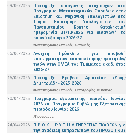
09/06/2026
Προκήρυξη εισαγωγής πτυχιούχων στo
Πρόγραμμα Μεταπτυχιακών Σπουδών στην
Επιστήμη και Μηχανική Υπολογιστών στο
Τμήμα Eπιστήμης Υπολογιστών του
Πανεπιστημίου Κρήτης _Καταληκτική
ημερομηνία 31/10/2026 για εισαγωγή το
εαρινό εξάμηνο 2026-27
#Μεταπτυχιακές Σπουδές
#Σπουδές
05/06/2026
Ανοιχτή Πρόσκληση για υποβολή
υποψηφιοτήτων εκπροσώπησης φοιτητών/
τριών στην ΟΜΕΑ του Τμήματος-ακαδ. έτος
2026-27
15/05/2026
Προκήρυξη Βραβεία Αριστείας «Ζωής
Δημητριάδη» 2025-2026
#Μεταπτυχιακές Σπουδές
#Υποτροφίες
#Σπουδές
30/04/2026
Πρόγραμμα εξεταστικής περιόδου Ιουνίου
2026 και Πρόγραμμα Εμβόλιμης Εξεταστικής
περιόδου Ιουνίου 2026
#Πρόγραμμα
24/04/2026
Π Ρ Ο Κ Η Ρ Υ Ξ Η ΔΙΕΝΕΡΓΕΙΑΣ ΕΚΛΟΓΩΝ για
την ανάδειξη εκπροσώπων του ΠΡΟΣΩΠΙΚΟΥ