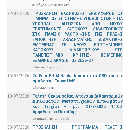
#Πρόγραμμα
#Σπουδές
22/07/2026
ΠΡΟΣΚΛΗΣΗ ΕΚΔΗΛΩΣΗΣ ΕΝΔΙΑΦΕΡΟΝΤΟΣ
ΤΜΗΜΑΤΟΣ ΕΠΙΣΤΗΜΗΣ ΥΠΟΛΟΓΙΣΤΩΝ - ΓΙΑ
ΥΠΟΒΟΛΗ ΑΙΤΗΣΕΩΝ ΑΠΟ ΝΕΟΥΣ
ΕΠΙΣΤΗΜΟΝΕΣ ΚΑΤΟΧΟΥΣ ΔΙΔΑΚΤΟΡΙΚΟΥ
ΣΤΟ ΠΛΑΙΣΙΟ ΥΛΟΠΟΙΗΣΗΣ ΤΗΣ ΠΡΑΞΗΣ
«ΑΠΟΚΤΗΣΗ ΑΚΑΔΗΜΑΪΚΗΣ ΔΙΔΑΚΤΙΚΗΣ
ΕΜΠΕΙΡΙΑΣ ΣΕ ΝΕΟΥΣ ΕΠΙΣΤΗΜΟΝΕΣ
ΚΑΤΟΧΟΥΣ ΔΙΔΑΚΤΟΡΙΚΟΥ ΣΤΟ
ΠΑΝΕΠΙΣΤΗΜΙΟ ΚΡΗΤΗΣ» ΧΕΙΜΕΡΙΝΟ
ΕΞΑΜΗΝΟ ΑΚΑΔ. ΕΤΟΣ 2026-27
#Θέσεις Εργασίας
16/07/2026
2o FuturEd AI Hackathon από το CSD και την
ομάδα του TalentLMS
#Διαγωνισμοί
10/07/2026
Τελετή Ορκωμοσίας, Απονομή Διδακτορικών
Διπλωμάτων, Μεταπτυχιακών Διπλωμάτων
και Πτυχίων - Τρίτη 21-7-2026, 11:00,
Αμφιθέατρο Πετρίδης
#Εκδηλώσεις
#Σπουδές
08/07/2026
ΠΡΟΣΚΛΗΣΗ - ΠΡΟΓΡΑΜΜΑ ΤΕΛΕΤΗΣ