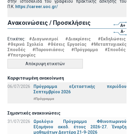
στην ιστοσελίδα του γραφείου πρακτικής άσκησης του
Π.Κ.
https://career.uoc.gr/
Ανακοινώσεις / Προσκλήσεις
A+
A-
Ετικέτες:
#Διαγωνισμοί
#Διακρίσεις
#Εκδηλώσεις
#Θερινά Σχολεία
#Θέσεις Εργασίας
#Μεταπτυχιακές
Σπουδές
#Παρουσιάσεις
#Πρόγραμμα
#Σπουδές
#Υποτροφίες
Απόκρυψη ετικετών
Καρφιτσωμένη ανακοίνωση
06/07/2026
Πρόγραμμα εξεταστικής περιόδου
Σεπτεμβρίου 2026
#Πρόγραμμα
Σημαντικές ανακοινώσεις
31/07/2026
Ωρολόγιο Πρόγραμμα Φθινοπωρινού
Εξαμήνου ακαδ. έτους 2026-27. Έναρξη
μαθημάτων Δευτέρα 21-9-2026