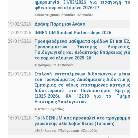
ημερομηνία 31/03/2026 για εισαγωγή το
φθινοπωρινό εξάμηνο 2026-27
#Μεταπτυχιακές Σπουδές
#Σπουδές
19/02/2026
Δράση: Πάρε μιαν Ανάσα
17/02/2026
INGENIUM Student Partnerships 2026
29/01/2026
Προσφερόμενα μαθήματα ομάδων Ε1 και Ε2,
Προγραμμάτων Σύντομης Διάρκειας,
Παιδαγωγικής και Διδακτικής Επάρκειας για
το εαρινό εξάμηνο 2025-26
#Πρόγραμμα
#Σπουδές
22/01/2026
Επιλογή εντεταλμένων διδασκόντων μέσω
του Προγράμματος Ακαδημαϊκής Διδακτικής
Εμπειρίας σε νέους επιστήμονες κατόχους
διδακτορικού στο Πανεπιστήμιο Κρήτης
(2025-2026), ΚΑ 12218 για το Τμήμα
Επιστήμης Υπολογιστών.
#Θέσεις Εργασίας
16/01/2026
Το INGENIUM σας προσκαλεί στο πρόγραμμα
γλωσσικής αλληλοβοήθειας (Tandem)
#Εκδηλώσεις
#Πρόγραμμα
#Σπουδές