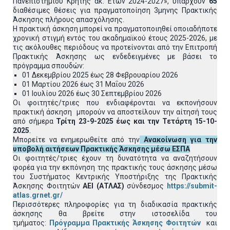
Πανεπιστημίου Κρήτης ακ. Ετών 2024-2027», υπάρχουν
65
διαθέσιμες θέσεις για πραγματοποίηση 3μηνης Πρακτικής
Άσκησης πλήρους απασχόλησης.
Η πρακτική άσκηση μπορεί να πραγματοποιηθεί οποιαδήποτε
χρονική στιγμή εντός του ακαδημαϊκού έτους 2025-2026, με
τις ακόλουθες περιόδους να προτείνονται από την Επιτροπή
Πρακτικής Άσκησης ως ενδεδειγμένες με βάσει το
πρόγραμμα σπουδών:
01 Δεκεμβρίου 2025 έως 28 Φεβρουαρίου 2026
01 Μαρτίου 2026 έως 31 Μαΐου 2026
01 Ιουλίου 2026 έως 30 Σεπτεμβρίου 2026
Οι φοιτητές/τριες που ενδιαφέρονται να εκπονήσουν
πρακτική άσκηση μπορούν να αποστείλουν την αίτησή τους
από σήμερα
Τρίτη 23-9-2025 έως και την Τετάρτη 15-10-
2025
.
Μπορείτε να ενημερωθείτε από την
Ανακοίνωση για την
υποβολή αιτήσεων Πρακτικής Άσκησης
μέσω ΕΣΠΑ
Οι φοιτητές/τριες έχουν τη δυνατότητα να αναζητήσουν
φορέα για την εκπόνηση της πρακτικής τους άσκησης μέσω
του Συστήματος Κεντρικής Υποστήριξης της Πρακτικής
Άσκησης Φοιτητών
ΑΕΙ (ΑΤΛΑΣ)
σύνδεσμος
https://submit-
atlas.grnet.gr/
Περισσότερες πληροφορίες για τη διαδικασία πρακτικής
άσκησης θα βρείτε στην ιστοσελίδα του
τμήματος:
Πρόγραμμα Πρακτικής Άσκησης Φοιτητών
και