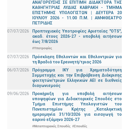
ΑΝΑΓΟΡΕΥΣΗΣ ΣΕ ΕΠΙΤΙΜΗ ΔΙΔΑΚΤΟΡΑ ΤΗΣ
ΚΑΘΗΓΗΤΡΙΑΣ ΛΥΔΙΑΣ ΚΑΒΡΑΚΗ - ΤΜΗΜΑ
ΕΠΙΣΤΗΜΗΣ ΥΠΟΛΟΓΙΣΤΩΝ | ΔΕΥΤΕΡΑ 20
ΙΟΥΛΙΟΥ 2026 - 11.00 Π.Μ. | ΑΜΦΙΘΕΑΤΡΟ
ΠΕΤΡΙΔΗΣ
07/07/2026
Προπτυχιακές Υποτροφίες Αριστείας "OTS",
ακαδ. έτους 2026-27 - υποβολή αιτήσεων
έως 7/8/2026
#Υποτροφίες
07/07/2026
Πρόσκληση Εθελοντών και Εθελοντριών για
τη Βραδιά του Ερευνητή/τριας 2026
06/07/2026
Πρόγραμμα ΙΚΥ για Χρηματοδότηση
Συμμετοχής και την Επιβράβευση Διάκρισης
φοιτητών/τριών Ελληνικών ΑΕΙ σε διεθνείς
διαγωνισμούς
09/06/2026
Προκήρυξη για υποβολή αιτήσεων
υποψηφίων για Διδακτορικές Σπουδές στο
Τμήμα Eπιστήμης Υπολογιστών του
Πανεπιστημίου Κρήτης _Καταληκτική
ημερομηνία 31/10/2026 για εισαγωγή το
εαρινό εξάμηνο 2026-27
#Μεταπτυχιακές Σπουδές
#Σπουδές