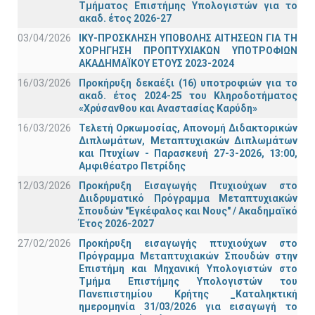
Τμήματος Επιστήμης Υπολογιστών για το
ακαδ. έτος 2026-27
03/04/2026
ΙΚΥ-ΠΡΟΣΚΛΗΣΗ ΥΠΟΒΟΛΗΣ ΑΙΤΗΣΕΩΝ ΓΙΑ ΤΗ
ΧΟΡΗΓΗΣΗ ΠΡΟΠΤΥΧΙΑΚΩΝ ΥΠΟΤΡΟΦΙΩΝ
ΑΚΑΔΗΜΑΪΚΟΥ ΕΤΟΥΣ 2023-2024
16/03/2026
Προκήρυξη δεκαέξι (16) υποτροφιών για το
ακαδ. έτος 2024-25 του Κληροδοτήματος
«Χρύσανθου και Αναστασίας Καρύδη»
16/03/2026
Τελετή Ορκωμοσίας, Απονομή Διδακτορικών
Διπλωμάτων, Μεταπτυχιακών Διπλωμάτων
και Πτυχίων - Παρασκευή 27-3-2026, 13:00,
Αμφιθέατρο Πετρίδης
12/03/2026
Προκήρυξη Εισαγωγής Πτυχιούχων στο
Διιδρυματικό Πρόγραμμα Μεταπτυχιακών
Σπουδών "Εγκέφαλος και Νους" / Ακαδημαϊκό
Έτος 2026-2027
27/02/2026
Προκήρυξη εισαγωγής πτυχιούχων στo
Πρόγραμμα Μεταπτυχιακών Σπουδών στην
Επιστήμη και Μηχανική Υπολογιστών στο
Τμήμα Eπιστήμης Υπολογιστών του
Πανεπιστημίου Κρήτης _Καταληκτική
ημερομηνία 31/03/2026 για εισαγωγή το