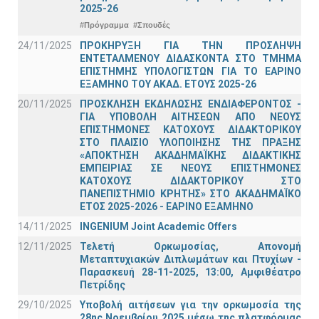
2025-26
#Πρόγραμμα
#Σπουδές
24/11/2025
ΠΡΟΚΗΡΥΞΗ ΓΙΑ ΤΗΝ ΠΡΟΣΛΗΨΗ
ΕΝΤΕΤΑΛΜΕΝΟΥ ΔΙΔΑΣΚΟΝΤΑ ΣΤΟ ΤΜΗΜΑ
ΕΠΙΣΤΗΜΗΣ ΥΠΟΛΟΓΙΣΤΩΝ ΓΙΑ ΤΟ ΕΑΡΙΝΟ
ΕΞΑΜΗΝΟ ΤΟΥ ΑΚΑΔ. ΕΤΟΥΣ 2025-26
20/11/2025
ΠΡΟΣΚΛΗΣΗ ΕΚΔΗΛΩΣΗΣ ΕΝΔΙΑΦΕΡΟΝΤΟΣ -
ΓΙΑ ΥΠΟΒΟΛΗ ΑΙΤΗΣΕΩΝ ΑΠΟ ΝΕΟΥΣ
ΕΠΙΣΤΗΜΟΝΕΣ ΚΑΤΟΧΟΥΣ ΔΙΔΑΚΤΟΡΙΚΟΥ
ΣΤΟ ΠΛΑΙΣΙΟ ΥΛΟΠΟΙΗΣΗΣ ΤΗΣ ΠΡΑΞΗΣ
«ΑΠΟΚΤΗΣΗ ΑΚΑΔΗΜΑΪΚΗΣ ΔΙΔΑΚΤΙΚΗΣ
ΕΜΠΕΙΡΙΑΣ ΣΕ ΝΕΟΥΣ ΕΠΙΣΤΗΜΟΝΕΣ
ΚΑΤΟΧΟΥΣ ΔΙΔΑΚΤΟΡΙΚΟΥ ΣΤΟ
ΠΑΝΕΠΙΣΤΗΜΙΟ ΚΡΗΤΗΣ» ΣΤΟ ΑΚΑΔΗΜΑΪΚΟ
ΕΤΟΣ 2025-2026 - ΕΑΡΙΝΟ ΕΞΑΜΗΝΟ
14/11/2025
INGENIUM Joint Academic Offers
12/11/2025
Τελετή Ορκωμοσίας, Απονομή
Μεταπτυχιακών Διπλωμάτων και Πτυχίων -
Παρασκευή 28-11-2025, 13:00, Αμφιθέατρο
Πετρίδης
29/10/2025
Υποβολή αιτήσεων για την ορκωμοσία της
28ης Νοεμβρίου 2025 μέσω της πλατφόρμας