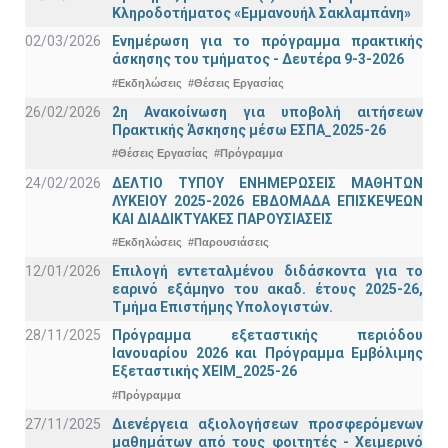
Κληροδοτήματος «Εμμανουήλ Σακλαμπάνη»
02/03/2026
Ενημέρωση για το πρόγραμμα πρακτικής
άσκησης του τμήματος - Δευτέρα 9-3-2026
#Εκδηλώσεις
#Θέσεις Εργασίας
26/02/2026
2η Ανακοίνωση για υποβολή αιτήσεων
Πρακτικής Άσκησης μέσω ΕΣΠΑ_2025-26
#Θέσεις Εργασίας
#Πρόγραμμα
24/02/2026
ΔΕΛΤΙΟ ΤΥΠΟΥ ΕΝΗΜΕΡΩΣΕΙΣ ΜΑΘΗΤΩΝ
ΛΥΚΕΙΟΥ 2025-2026 ΕΒΔΟΜΑΔΑ ΕΠΙΣΚΕΨΕΩΝ
ΚΑΙ ΔΙΑΔΙΚΤΥΑΚΕΣ ΠΑΡΟΥΣΙΑΣΕΙΣ
#Εκδηλώσεις
#Παρουσιάσεις
12/01/2026
Επιλογή εντεταλμένου διδάσκοντα για το
εαρινό εξάμηνο του ακαδ. έτους 2025-26,
Τμήμα Επιστήμης Υπολογιστών.
28/11/2025
Πρόγραμμα εξεταστικής περιόδου
Ιανουαρίου 2026 και Πρόγραμμα Εμβόλιμης
Εξεταστικής ΧΕΙΜ_2025-26
#Πρόγραμμα
27/11/2025
Διενέργεια αξιολογήσεων προσφερόμενων
μαθημάτων από τους φοιτητές - Χειμερινό