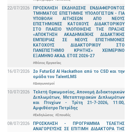
22/07/2026
ΠΡΟΣΚΛΗΣΗ ΕΚΔΗΛΩΣΗΣ ΕΝΔΙΑΦΕΡΟΝΤΟΣ
ΤΜΗΜΑΤΟΣ ΕΠΙΣΤΗΜΗΣ ΥΠΟΛΟΓΙΣΤΩΝ - ΓΙΑ
ΥΠΟΒΟΛΗ ΑΙΤΗΣΕΩΝ ΑΠΟ ΝΕΟΥΣ
ΕΠΙΣΤΗΜΟΝΕΣ ΚΑΤΟΧΟΥΣ ΔΙΔΑΚΤΟΡΙΚΟΥ
ΣΤΟ ΠΛΑΙΣΙΟ ΥΛΟΠΟΙΗΣΗΣ ΤΗΣ ΠΡΑΞΗΣ
«ΑΠΟΚΤΗΣΗ ΑΚΑΔΗΜΑΪΚΗΣ ΔΙΔΑΚΤΙΚΗΣ
ΕΜΠΕΙΡΙΑΣ ΣΕ ΝΕΟΥΣ ΕΠΙΣΤΗΜΟΝΕΣ
ΚΑΤΟΧΟΥΣ ΔΙΔΑΚΤΟΡΙΚΟΥ ΣΤΟ
ΠΑΝΕΠΙΣΤΗΜΙΟ ΚΡΗΤΗΣ» ΧΕΙΜΕΡΙΝΟ
ΕΞΑΜΗΝΟ ΑΚΑΔ. ΕΤΟΣ 2026-27
#Θέσεις Εργασίας
16/07/2026
2o FuturEd AI Hackathon από το CSD και την
ομάδα του TalentLMS
#Διαγωνισμοί
10/07/2026
Τελετή Ορκωμοσίας, Απονομή Διδακτορικών
Διπλωμάτων, Μεταπτυχιακών Διπλωμάτων
και Πτυχίων - Τρίτη 21-7-2026, 11:00,
Αμφιθέατρο Πετρίδης
#Εκδηλώσεις
#Σπουδές
08/07/2026
ΠΡΟΣΚΛΗΣΗ - ΠΡΟΓΡΑΜΜΑ ΤΕΛΕΤΗΣ
ΑΝΑΓΟΡΕΥΣΗΣ ΣΕ ΕΠΙΤΙΜΗ ΔΙΔΑΚΤΟΡΑ ΤΗΣ