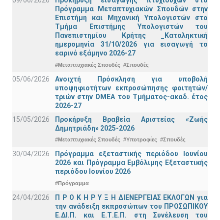
09/06/2026
Προκήρυξη εισαγωγής πτυχιούχων στo
Πρόγραμμα Μεταπτυχιακών Σπουδών στην
Επιστήμη και Μηχανική Υπολογιστών στο
Τμήμα Eπιστήμης Υπολογιστών του
Πανεπιστημίου Κρήτης _Καταληκτική
ημερομηνία 31/10/2026 για εισαγωγή το
εαρινό εξάμηνο 2026-27
#Μεταπτυχιακές Σπουδές
#Σπουδές
05/06/2026
Ανοιχτή Πρόσκληση για υποβολή
υποψηφιοτήτων εκπροσώπησης φοιτητών/
τριών στην ΟΜΕΑ του Τμήματος-ακαδ. έτος
2026-27
15/05/2026
Προκήρυξη Βραβεία Αριστείας «Ζωής
Δημητριάδη» 2025-2026
#Μεταπτυχιακές Σπουδές
#Υποτροφίες
#Σπουδές
30/04/2026
Πρόγραμμα εξεταστικής περιόδου Ιουνίου
2026 και Πρόγραμμα Εμβόλιμης Εξεταστικής
περιόδου Ιουνίου 2026
#Πρόγραμμα
24/04/2026
Π Ρ Ο Κ Η Ρ Υ Ξ Η ΔΙΕΝΕΡΓΕΙΑΣ ΕΚΛΟΓΩΝ για
την ανάδειξη εκπροσώπων του ΠΡΟΣΩΠΙΚΟΥ
Ε.ΔΙ.Π. και Ε.Τ.Ε.Π. στη Συνέλευση του