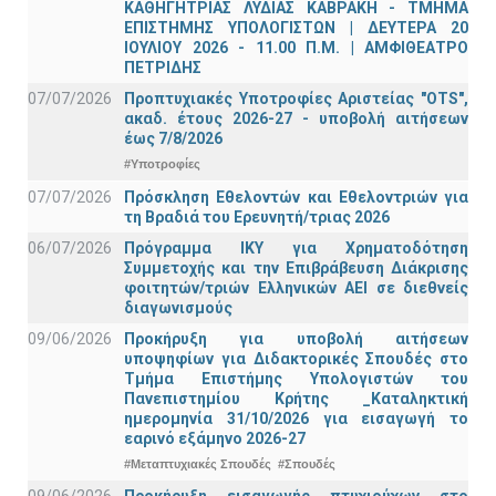
ΚΑΘΗΓΗΤΡΙΑΣ ΛΥΔΙΑΣ ΚΑΒΡΑΚΗ - ΤΜΗΜΑ
ΕΠΙΣΤΗΜΗΣ ΥΠΟΛΟΓΙΣΤΩΝ | ΔΕΥΤΕΡΑ 20
ΙΟΥΛΙΟΥ 2026 - 11.00 Π.Μ. | ΑΜΦΙΘΕΑΤΡΟ
ΠΕΤΡΙΔΗΣ
07/07/2026
Προπτυχιακές Υποτροφίες Αριστείας "OTS",
ακαδ. έτους 2026-27 - υποβολή αιτήσεων
έως 7/8/2026
#Υποτροφίες
07/07/2026
Πρόσκληση Εθελοντών και Εθελοντριών για
τη Βραδιά του Ερευνητή/τριας 2026
06/07/2026
Πρόγραμμα ΙΚΥ για Χρηματοδότηση
Συμμετοχής και την Επιβράβευση Διάκρισης
φοιτητών/τριών Ελληνικών ΑΕΙ σε διεθνείς
διαγωνισμούς
09/06/2026
Προκήρυξη για υποβολή αιτήσεων
υποψηφίων για Διδακτορικές Σπουδές στο
Τμήμα Eπιστήμης Υπολογιστών του
Πανεπιστημίου Κρήτης _Καταληκτική
ημερομηνία 31/10/2026 για εισαγωγή το
εαρινό εξάμηνο 2026-27
#Μεταπτυχιακές Σπουδές
#Σπουδές