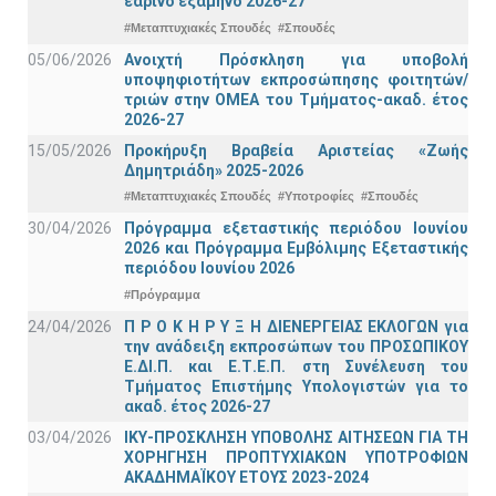
εαρινό εξάμηνο 2026-27
#Μεταπτυχιακές Σπουδές
#Σπουδές
05/06/2026
Ανοιχτή Πρόσκληση για υποβολή
υποψηφιοτήτων εκπροσώπησης φοιτητών/
τριών στην ΟΜΕΑ του Τμήματος-ακαδ. έτος
2026-27
15/05/2026
Προκήρυξη Βραβεία Αριστείας «Ζωής
Δημητριάδη» 2025-2026
#Μεταπτυχιακές Σπουδές
#Υποτροφίες
#Σπουδές
30/04/2026
Πρόγραμμα εξεταστικής περιόδου Ιουνίου
2026 και Πρόγραμμα Εμβόλιμης Εξεταστικής
περιόδου Ιουνίου 2026
#Πρόγραμμα
24/04/2026
Π Ρ Ο Κ Η Ρ Υ Ξ Η ΔΙΕΝΕΡΓΕΙΑΣ ΕΚΛΟΓΩΝ για
την ανάδειξη εκπροσώπων του ΠΡΟΣΩΠΙΚΟΥ
Ε.ΔΙ.Π. και Ε.Τ.Ε.Π. στη Συνέλευση του
Τμήματος Επιστήμης Υπολογιστών για το
ακαδ. έτος 2026-27
03/04/2026
ΙΚΥ-ΠΡΟΣΚΛΗΣΗ ΥΠΟΒΟΛΗΣ ΑΙΤΗΣΕΩΝ ΓΙΑ ΤΗ
ΧΟΡΗΓΗΣΗ ΠΡΟΠΤΥΧΙΑΚΩΝ ΥΠΟΤΡΟΦΙΩΝ
ΑΚΑΔΗΜΑΪΚΟΥ ΕΤΟΥΣ 2023-2024