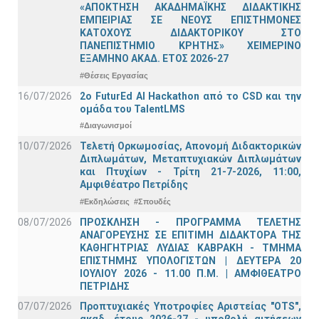
«ΑΠΟΚΤΗΣΗ ΑΚΑΔΗΜΑΪΚΗΣ ΔΙΔΑΚΤΙΚΗΣ
ΕΜΠΕΙΡΙΑΣ ΣΕ ΝΕΟΥΣ ΕΠΙΣΤΗΜΟΝΕΣ
ΚΑΤΟΧΟΥΣ ΔΙΔΑΚΤΟΡΙΚΟΥ ΣΤΟ
ΠΑΝΕΠΙΣΤΗΜΙΟ ΚΡΗΤΗΣ» ΧΕΙΜΕΡΙΝΟ
ΕΞΑΜΗΝΟ ΑΚΑΔ. ΕΤΟΣ 2026-27
#Θέσεις Εργασίας
16/07/2026
2o FuturEd AI Hackathon από το CSD και την
ομάδα του TalentLMS
#Διαγωνισμοί
10/07/2026
Τελετή Ορκωμοσίας, Απονομή Διδακτορικών
Διπλωμάτων, Μεταπτυχιακών Διπλωμάτων
και Πτυχίων - Τρίτη 21-7-2026, 11:00,
Αμφιθέατρο Πετρίδης
#Εκδηλώσεις
#Σπουδές
08/07/2026
ΠΡΟΣΚΛΗΣΗ - ΠΡΟΓΡΑΜΜΑ ΤΕΛΕΤΗΣ
ΑΝΑΓΟΡΕΥΣΗΣ ΣΕ ΕΠΙΤΙΜΗ ΔΙΔΑΚΤΟΡΑ ΤΗΣ
ΚΑΘΗΓΗΤΡΙΑΣ ΛΥΔΙΑΣ ΚΑΒΡΑΚΗ - ΤΜΗΜΑ
ΕΠΙΣΤΗΜΗΣ ΥΠΟΛΟΓΙΣΤΩΝ | ΔΕΥΤΕΡΑ 20
ΙΟΥΛΙΟΥ 2026 - 11.00 Π.Μ. | ΑΜΦΙΘΕΑΤΡΟ
ΠΕΤΡΙΔΗΣ
07/07/2026
Προπτυχιακές Υποτροφίες Αριστείας "OTS",
ακαδ. έτους 2026-27 - υποβολή αιτήσεων