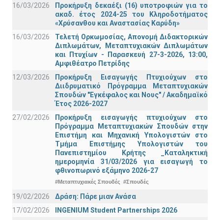
16/03/2026
Προκήρυξη δεκαέξι (16) υποτροφιών για το
ακαδ. έτος 2024-25 του Κληροδοτήματος
«Χρύσανθου και Αναστασίας Καρύδη»
16/03/2026
Τελετή Ορκωμοσίας, Απονομή Διδακτορικών
Διπλωμάτων, Μεταπτυχιακών Διπλωμάτων
και Πτυχίων - Παρασκευή 27-3-2026, 13:00,
Αμφιθέατρο Πετρίδης
12/03/2026
Προκήρυξη Εισαγωγής Πτυχιούχων στο
Διιδρυματικό Πρόγραμμα Μεταπτυχιακών
Σπουδών "Εγκέφαλος και Νους" / Ακαδημαϊκό
Έτος 2026-2027
27/02/2026
Προκήρυξη εισαγωγής πτυχιούχων στo
Πρόγραμμα Μεταπτυχιακών Σπουδών στην
Επιστήμη και Μηχανική Υπολογιστών στο
Τμήμα Eπιστήμης Υπολογιστών του
Πανεπιστημίου Κρήτης _Καταληκτική
ημερομηνία 31/03/2026 για εισαγωγή το
φθινοπωρινό εξάμηνο 2026-27
#Μεταπτυχιακές Σπουδές
#Σπουδές
19/02/2026
Δράση: Πάρε μιαν Ανάσα
17/02/2026
INGENIUM Student Partnerships 2026