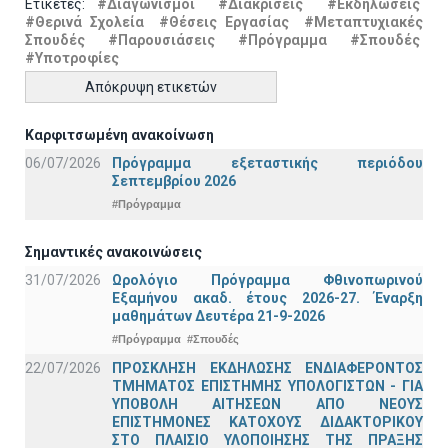
Ετικέτες:
#Διαγωνισμοί
#Διακρίσεις
#Εκδηλώσεις
#Θερινά Σχολεία
#Θέσεις Εργασίας
#Μεταπτυχιακές
Σπουδές
#Παρουσιάσεις
#Πρόγραμμα
#Σπουδές
#Υποτροφίες
Απόκρυψη ετικετών
Καρφιτσωμένη ανακοίνωση
06/07/2026
Πρόγραμμα εξεταστικής περιόδου
Σεπτεμβρίου 2026
#Πρόγραμμα
Σημαντικές ανακοινώσεις
31/07/2026
Ωρολόγιο Πρόγραμμα Φθινοπωρινού
Εξαμήνου ακαδ. έτους 2026-27. Έναρξη
μαθημάτων Δευτέρα 21-9-2026
#Πρόγραμμα
#Σπουδές
22/07/2026
ΠΡΟΣΚΛΗΣΗ ΕΚΔΗΛΩΣΗΣ ΕΝΔΙΑΦΕΡΟΝΤΟΣ
ΤΜΗΜΑΤΟΣ ΕΠΙΣΤΗΜΗΣ ΥΠΟΛΟΓΙΣΤΩΝ - ΓΙΑ
ΥΠΟΒΟΛΗ ΑΙΤΗΣΕΩΝ ΑΠΟ ΝΕΟΥΣ
ΕΠΙΣΤΗΜΟΝΕΣ ΚΑΤΟΧΟΥΣ ΔΙΔΑΚΤΟΡΙΚΟΥ
ΣΤΟ ΠΛΑΙΣΙΟ ΥΛΟΠΟΙΗΣΗΣ ΤΗΣ ΠΡΑΞΗΣ