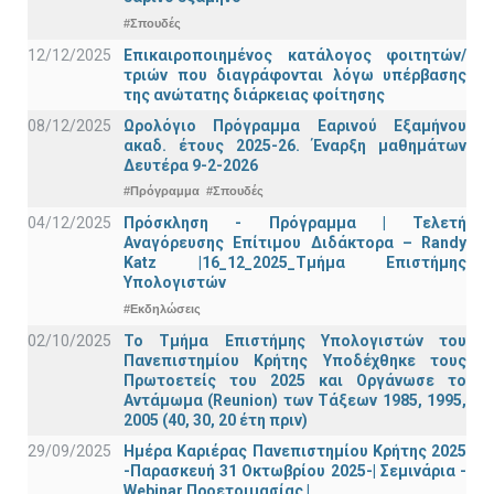
#Σπουδές
12/12/2025
Επικαιροποιημένος κατάλογος φοιτητών/
τριών που διαγράφονται λόγω υπέρβασης
της ανώτατης διάρκειας φοίτησης
08/12/2025
Ωρολόγιο Πρόγραμμα Εαρινού Εξαμήνου
ακαδ. έτους 2025-26. Έναρξη μαθημάτων
Δευτέρα 9-2-2026
#Πρόγραμμα
#Σπουδές
04/12/2025
Πρόσκληση - Πρόγραμμα | Τελετή
Αναγόρευσης Επίτιμου Διδάκτορα – Randy
Katz |16_12_2025_Τμήμα Επιστήμης
Υπολογιστών
#Εκδηλώσεις
02/10/2025
Το Τμήμα Επιστήμης Υπολογιστών του
Πανεπιστημίου Κρήτης Υποδέχθηκε τους
Πρωτοετείς του 2025 και Οργάνωσε το
Αντάμωμα (Reunion) των Τάξεων 1985, 1995,
2005 (40, 30, 20 έτη πριν)
29/09/2025
Ημέρα Καριέρας Πανεπιστημίου Κρήτης 2025
-Παρασκευή 31 Οκτωβρίου 2025-| Σεμινάρια -
Webinar Προετοιμασίας |