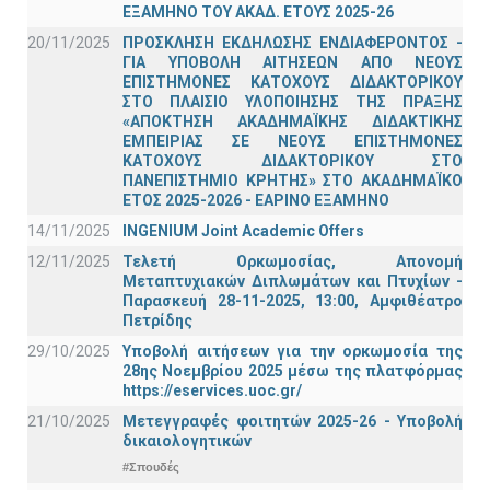
ΕΞΑΜΗΝΟ ΤΟΥ ΑΚΑΔ. ΕΤΟΥΣ 2025-26
20/11/2025
ΠΡΟΣΚΛΗΣΗ ΕΚΔΗΛΩΣΗΣ ΕΝΔΙΑΦΕΡΟΝΤΟΣ -
ΓΙΑ ΥΠΟΒΟΛΗ ΑΙΤΗΣΕΩΝ ΑΠΟ ΝΕΟΥΣ
ΕΠΙΣΤΗΜΟΝΕΣ ΚΑΤΟΧΟΥΣ ΔΙΔΑΚΤΟΡΙΚΟΥ
ΣΤΟ ΠΛΑΙΣΙΟ ΥΛΟΠΟΙΗΣΗΣ ΤΗΣ ΠΡΑΞΗΣ
«ΑΠΟΚΤΗΣΗ ΑΚΑΔΗΜΑΪΚΗΣ ΔΙΔΑΚΤΙΚΗΣ
ΕΜΠΕΙΡΙΑΣ ΣΕ ΝΕΟΥΣ ΕΠΙΣΤΗΜΟΝΕΣ
ΚΑΤΟΧΟΥΣ ΔΙΔΑΚΤΟΡΙΚΟΥ ΣΤΟ
ΠΑΝΕΠΙΣΤΗΜΙΟ ΚΡΗΤΗΣ» ΣΤΟ ΑΚΑΔΗΜΑΪΚΟ
ΕΤΟΣ 2025-2026 - ΕΑΡΙΝΟ ΕΞΑΜΗΝΟ
14/11/2025
INGENIUM Joint Academic Offers
12/11/2025
Τελετή Ορκωμοσίας, Απονομή
Μεταπτυχιακών Διπλωμάτων και Πτυχίων -
Παρασκευή 28-11-2025, 13:00, Αμφιθέατρο
Πετρίδης
29/10/2025
Υποβολή αιτήσεων για την ορκωμοσία της
28ης Νοεμβρίου 2025 μέσω της πλατφόρμας
https://eservices.uoc.gr/
21/10/2025
Μετεγγραφές φοιτητών 2025-26 - Υποβολή
δικαιολογητικών
#Σπουδές