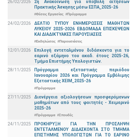
26/02/2026
2η Ανακοίνωση για υποβολή αιτήσεων
Πρακτικής Άσκησης μέσω ΕΣΠΑ_2025-26
#Θέσεις Εργασίας
#Πρόγραμμα
24/02/2026
ΔΕΛΤΙΟ ΤΥΠΟΥ ΕΝΗΜΕΡΩΣΕΙΣ ΜΑΘΗΤΩΝ
ΛΥΚΕΙΟΥ 2025-2026 ΕΒΔΟΜΑΔΑ ΕΠΙΣΚΕΨΕΩΝ
ΚΑΙ ΔΙΑΔΙΚΤΥΑΚΕΣ ΠΑΡΟΥΣΙΑΣΕΙΣ
#Εκδηλώσεις
#Παρουσιάσεις
12/01/2026
Επιλογή εντεταλμένου διδάσκοντα για το
εαρινό εξάμηνο του ακαδ. έτους 2025-26,
Τμήμα Επιστήμης Υπολογιστών.
28/11/2025
Πρόγραμμα εξεταστικής περιόδου
Ιανουαρίου 2026 και Πρόγραμμα Εμβόλιμης
Εξεταστικής ΧΕΙΜ_2025-26
#Πρόγραμμα
27/11/2025
Διενέργεια αξιολογήσεων προσφερόμενων
μαθημάτων από τους φοιτητές - Χειμερινό
2025-26
#Πρόγραμμα
#Σπουδές
24/11/2025
ΠΡΟΚΗΡΥΞΗ ΓΙΑ ΤΗΝ ΠΡΟΣΛΗΨΗ
ΕΝΤΕΤΑΛΜΕΝΟΥ ΔΙΔΑΣΚΟΝΤΑ ΣΤΟ ΤΜΗΜΑ
ΕΠΙΣΤΗΜΗΣ ΥΠΟΛΟΓΙΣΤΩΝ ΓΙΑ ΤΟ ΕΑΡΙΝΟ