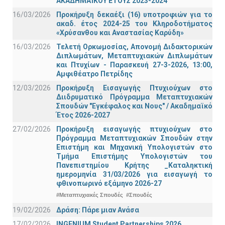
ΑΚΑΔΗΜΑΪΚΟΥ ΕΤΟΥΣ 2023-2024
16/03/2026
Προκήρυξη δεκαέξι (16) υποτροφιών για το
ακαδ. έτος 2024-25 του Κληροδοτήματος
«Χρύσανθου και Αναστασίας Καρύδη»
16/03/2026
Τελετή Ορκωμοσίας, Απονομή Διδακτορικών
Διπλωμάτων, Μεταπτυχιακών Διπλωμάτων
και Πτυχίων - Παρασκευή 27-3-2026, 13:00,
Αμφιθέατρο Πετρίδης
12/03/2026
Προκήρυξη Εισαγωγής Πτυχιούχων στο
Διιδρυματικό Πρόγραμμα Μεταπτυχιακών
Σπουδών "Εγκέφαλος και Νους" / Ακαδημαϊκό
Έτος 2026-2027
27/02/2026
Προκήρυξη εισαγωγής πτυχιούχων στo
Πρόγραμμα Μεταπτυχιακών Σπουδών στην
Επιστήμη και Μηχανική Υπολογιστών στο
Τμήμα Eπιστήμης Υπολογιστών του
Πανεπιστημίου Κρήτης _Καταληκτική
ημερομηνία 31/03/2026 για εισαγωγή το
φθινοπωρινό εξάμηνο 2026-27
#Μεταπτυχιακές Σπουδές
#Σπουδές
19/02/2026
Δράση: Πάρε μιαν Ανάσα
17/02/2026
INGENIUM Student Partnerships 2026