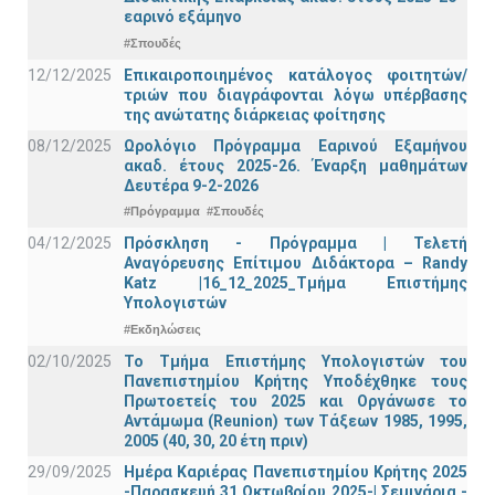
εαρινό εξάμηνο
#Σπουδές
12/12/2025
Επικαιροποιημένος κατάλογος φοιτητών/
τριών που διαγράφονται λόγω υπέρβασης
της ανώτατης διάρκειας φοίτησης
08/12/2025
Ωρολόγιο Πρόγραμμα Εαρινού Εξαμήνου
ακαδ. έτους 2025-26. Έναρξη μαθημάτων
Δευτέρα 9-2-2026
#Πρόγραμμα
#Σπουδές
04/12/2025
Πρόσκληση - Πρόγραμμα | Τελετή
Αναγόρευσης Επίτιμου Διδάκτορα – Randy
Katz |16_12_2025_Τμήμα Επιστήμης
Υπολογιστών
#Εκδηλώσεις
02/10/2025
Το Τμήμα Επιστήμης Υπολογιστών του
Πανεπιστημίου Κρήτης Υποδέχθηκε τους
Πρωτοετείς του 2025 και Οργάνωσε το
Αντάμωμα (Reunion) των Τάξεων 1985, 1995,
2005 (40, 30, 20 έτη πριν)
29/09/2025
Ημέρα Καριέρας Πανεπιστημίου Κρήτης 2025
-Παρασκευή 31 Οκτωβρίου 2025-| Σεμινάρια -