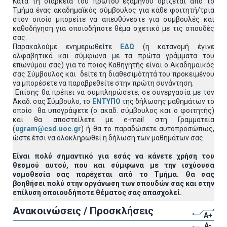
Κατά τη διάρκεια του πρώτου εξαμήνου ορίζεται από το
Τμήμα ένας ακαδημαϊκός σύμβουλος για κάθε φοιτητή/τρια
στον οποίο μπορείτε να απευθύνεστε για συμβουλές και
καθοδήγηση για οποιοδήποτε θέμα σχετικό με τις σπουδές
σας.
Παρακαλούμε ενημερωθείτε
ΕΔΩ
(η κατανομή έγινε
αλφαβητικά και σύμφωνα με τα πρώτα γράμματα του
επωνύμου σας) για το ποιος Καθηγητής είναι ο Ακαδημαϊκός
σας Σύμβουλος και δείτε τη διαθεσιμότητά του προκειμένου
να μπορέσετε να παραβρεθείτε στην πρώτη συνάντηση.
Επίσης θα πρέπει να συμπληρώσετε, σε συνεργασία με τον
Ακαδ. σας Σύμβουλο, το
ΕΝΤΥΠΟ
της δήλωσης μαθημάτων το
οποίο θα υπογράψετε (ο ακαδ. σύμβουλος και ο φοιτητής)
και θα αποστείλετε με e-mail στη Γραμματεία
(
ugram@csd.uoc.gr
) ή θα το παραδώσετε αυτοπροσώπως,
ώστε έτσι να ολοκληρωθεί η δήλωση των μαθημάτων σας.
Είναι πολύ σημαντικό για εσάς να κάνετε χρήση του
θεσμού αυτού, που και σύμφωνα με την ισχύουσα
νομοθεσία σας παρέχεται από το Τμήμα. Θα σας
βοηθήσει πολύ στην οργάνωση των σπουδών σας και στην
επίλυση οποιουδήποτε θέματος σας απασχολεί.
Ανακοινώσεις / Προσκλήσεις
A+
A-