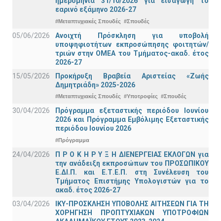
ημερομηνία 31/10/2026 για εισαγωγή το
εαρινό εξάμηνο 2026-27
#Μεταπτυχιακές Σπουδές
#Σπουδές
05/06/2026
Ανοιχτή Πρόσκληση για υποβολή
υποψηφιοτήτων εκπροσώπησης φοιτητών/
τριών στην ΟΜΕΑ του Τμήματος-ακαδ. έτος
2026-27
15/05/2026
Προκήρυξη Βραβεία Αριστείας «Ζωής
Δημητριάδη» 2025-2026
#Μεταπτυχιακές Σπουδές
#Υποτροφίες
#Σπουδές
30/04/2026
Πρόγραμμα εξεταστικής περιόδου Ιουνίου
2026 και Πρόγραμμα Εμβόλιμης Εξεταστικής
περιόδου Ιουνίου 2026
#Πρόγραμμα
24/04/2026
Π Ρ Ο Κ Η Ρ Υ Ξ Η ΔΙΕΝΕΡΓΕΙΑΣ ΕΚΛΟΓΩΝ για
την ανάδειξη εκπροσώπων του ΠΡΟΣΩΠΙΚΟΥ
Ε.ΔΙ.Π. και Ε.Τ.Ε.Π. στη Συνέλευση του
Τμήματος Επιστήμης Υπολογιστών για το
ακαδ. έτος 2026-27
03/04/2026
ΙΚΥ-ΠΡΟΣΚΛΗΣΗ ΥΠΟΒΟΛΗΣ ΑΙΤΗΣΕΩΝ ΓΙΑ ΤΗ
ΧΟΡΗΓΗΣΗ ΠΡΟΠΤΥΧΙΑΚΩΝ ΥΠΟΤΡΟΦΙΩΝ