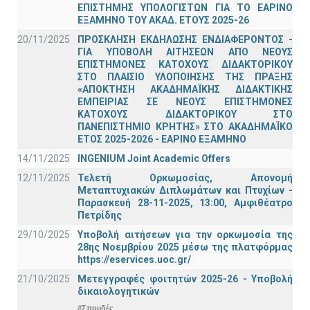
ΕΠΙΣΤΗΜΗΣ ΥΠΟΛΟΓΙΣΤΩΝ ΓΙΑ ΤΟ ΕΑΡΙΝΟ
ΕΞΑΜΗΝΟ ΤΟΥ ΑΚΑΔ. ΕΤΟΥΣ 2025-26
20/11/2025
ΠΡΟΣΚΛΗΣΗ ΕΚΔΗΛΩΣΗΣ ΕΝΔΙΑΦΕΡΟΝΤΟΣ -
ΓΙΑ ΥΠΟΒΟΛΗ ΑΙΤΗΣΕΩΝ ΑΠΟ ΝΕΟΥΣ
ΕΠΙΣΤΗΜΟΝΕΣ ΚΑΤΟΧΟΥΣ ΔΙΔΑΚΤΟΡΙΚΟΥ
ΣΤΟ ΠΛΑΙΣΙΟ ΥΛΟΠΟΙΗΣΗΣ ΤΗΣ ΠΡΑΞΗΣ
«ΑΠΟΚΤΗΣΗ ΑΚΑΔΗΜΑΪΚΗΣ ΔΙΔΑΚΤΙΚΗΣ
ΕΜΠΕΙΡΙΑΣ ΣΕ ΝΕΟΥΣ ΕΠΙΣΤΗΜΟΝΕΣ
ΚΑΤΟΧΟΥΣ ΔΙΔΑΚΤΟΡΙΚΟΥ ΣΤΟ
ΠΑΝΕΠΙΣΤΗΜΙΟ ΚΡΗΤΗΣ» ΣΤΟ ΑΚΑΔΗΜΑΪΚΟ
ΕΤΟΣ 2025-2026 - ΕΑΡΙΝΟ ΕΞΑΜΗΝΟ
14/11/2025
INGENIUM Joint Academic Offers
12/11/2025
Τελετή Ορκωμοσίας, Απονομή
Μεταπτυχιακών Διπλωμάτων και Πτυχίων -
Παρασκευή 28-11-2025, 13:00, Αμφιθέατρο
Πετρίδης
29/10/2025
Υποβολή αιτήσεων για την ορκωμοσία της
28ης Νοεμβρίου 2025 μέσω της πλατφόρμας
https://eservices.uoc.gr/
21/10/2025
Μετεγγραφές φοιτητών 2025-26 - Υποβολή
δικαιολογητικών
#Σπουδές