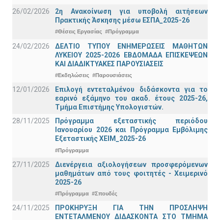
26/02/2026
2η Ανακοίνωση για υποβολή αιτήσεων
Πρακτικής Άσκησης μέσω ΕΣΠΑ_2025-26
#Θέσεις Εργασίας
#Πρόγραμμα
24/02/2026
ΔΕΛΤΙΟ ΤΥΠΟΥ ΕΝΗΜΕΡΩΣΕΙΣ ΜΑΘΗΤΩΝ
ΛΥΚΕΙΟΥ 2025-2026 ΕΒΔΟΜΑΔΑ ΕΠΙΣΚΕΨΕΩΝ
ΚΑΙ ΔΙΑΔΙΚΤΥΑΚΕΣ ΠΑΡΟΥΣΙΑΣΕΙΣ
#Εκδηλώσεις
#Παρουσιάσεις
12/01/2026
Επιλογή εντεταλμένου διδάσκοντα για το
εαρινό εξάμηνο του ακαδ. έτους 2025-26,
Τμήμα Επιστήμης Υπολογιστών.
28/11/2025
Πρόγραμμα εξεταστικής περιόδου
Ιανουαρίου 2026 και Πρόγραμμα Εμβόλιμης
Εξεταστικής ΧΕΙΜ_2025-26
#Πρόγραμμα
27/11/2025
Διενέργεια αξιολογήσεων προσφερόμενων
μαθημάτων από τους φοιτητές - Χειμερινό
2025-26
#Πρόγραμμα
#Σπουδές
24/11/2025
ΠΡΟΚΗΡΥΞΗ ΓΙΑ ΤΗΝ ΠΡΟΣΛΗΨΗ
ΕΝΤΕΤΑΛΜΕΝΟΥ ΔΙΔΑΣΚΟΝΤΑ ΣΤΟ ΤΜΗΜΑ