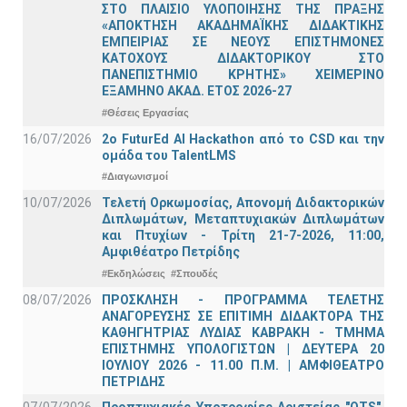
ΣΤΟ ΠΛΑΙΣΙΟ ΥΛΟΠΟΙΗΣΗΣ ΤΗΣ ΠΡΑΞΗΣ
«ΑΠΟΚΤΗΣΗ ΑΚΑΔΗΜΑΪΚΗΣ ΔΙΔΑΚΤΙΚΗΣ
ΕΜΠΕΙΡΙΑΣ ΣΕ ΝΕΟΥΣ ΕΠΙΣΤΗΜΟΝΕΣ
ΚΑΤΟΧΟΥΣ ΔΙΔΑΚΤΟΡΙΚΟΥ ΣΤΟ
ΠΑΝΕΠΙΣΤΗΜΙΟ ΚΡΗΤΗΣ» ΧΕΙΜΕΡΙΝΟ
ΕΞΑΜΗΝΟ ΑΚΑΔ. ΕΤΟΣ 2026-27
#Θέσεις Εργασίας
16/07/2026
2o FuturEd AI Hackathon από το CSD και την
ομάδα του TalentLMS
#Διαγωνισμοί
10/07/2026
Τελετή Ορκωμοσίας, Απονομή Διδακτορικών
Διπλωμάτων, Μεταπτυχιακών Διπλωμάτων
και Πτυχίων - Τρίτη 21-7-2026, 11:00,
Αμφιθέατρο Πετρίδης
#Εκδηλώσεις
#Σπουδές
08/07/2026
ΠΡΟΣΚΛΗΣΗ - ΠΡΟΓΡΑΜΜΑ ΤΕΛΕΤΗΣ
ΑΝΑΓΟΡΕΥΣΗΣ ΣΕ ΕΠΙΤΙΜΗ ΔΙΔΑΚΤΟΡΑ ΤΗΣ
ΚΑΘΗΓΗΤΡΙΑΣ ΛΥΔΙΑΣ ΚΑΒΡΑΚΗ - ΤΜΗΜΑ
ΕΠΙΣΤΗΜΗΣ ΥΠΟΛΟΓΙΣΤΩΝ | ΔΕΥΤΕΡΑ 20
ΙΟΥΛΙΟΥ 2026 - 11.00 Π.Μ. | ΑΜΦΙΘΕΑΤΡΟ
ΠΕΤΡΙΔΗΣ
07/07/2026
Προπτυχιακές Υποτροφίες Αριστείας "OTS",