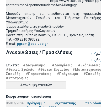
https://www.csd.uoc.gr/index.jsp?
content=moc&openmenu=demoAcc4&lang=gr
Μπορούν επίσης να απευθύνονται στη γραμματεία
Μεταπτυχιακών Σπουδών του Τμήματος Επιστήμης
Υπολογιστών:
ραμματεία Μεταπτυχιακών Σπουδών
Τμήμα Επιστήμης Υπολογιστών
Πανεπιστημιούπολη Βουτών, Τ.Κ. 70013, Ηράκλειο, Κρήτη
Τηλ: +30 2810 393592
E-mail:
pgram@csd.uoc.gr
Ανακοινώσεις / Προσκλήσεις
A+
A-
Ετικέτες:
#Διαγωνισμοί
#Διακρίσεις
#Εκδηλώσεις
#Θερινά Σχολεία
#Θέσεις Εργασίας
#Μεταπτυχιακές
Σπουδές
#Παρουσιάσεις
#Πρόγραμμα
#Σπουδές
#Υποτροφίες
Απόκρυψη ετικετών
Καρφιτσωμένη ανακοίνωση
06/07/2026
Πρόγραμμα εξεταστικής περιόδου