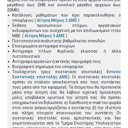
μεγέθους έως 2ΜΒ και συνολικό μέγεθος αρχείων έως
20ΜΒ):
Κατάλογος μαθημάτων που έχει παρακολουθήσει ο
υποψήφιος (
Αίτηση Μέρος 2 ΔΜΣ
)
Έκθεση προσωπικών στόχων, εργασιακών
ενδιαφερόντων και συσχέτιση με τον επιδιωκόμενο τίτλο
ΜΔΕ (
Αίτηση Μέρος 3 ΔΜΣ
)
Πιστοποιητικά αναλυτικής βαθμολογίας σπουδών
Επικυρωμένα αντίγραφα πτυχίων
Αντίγραφα τίτλων Αγγλικής γλώσσας ή άλλα
πιστοποιητικά
Αντίγραφα εργασιών ή εκτενής περιγραφή τους
Βιογραφικό σημείωμα του υποψηφίου
Τουλάχιστον τρεις συστατικές επιστολές(
Εντυπο
Συστατικής επιστολής ΔΜΣ
). Οι συστατικές επιστολές
πρέπει να σταλούν αποκλειστικά από τους συντάκτες
τους μέσα από την εφαρμογή. Τα άτομα που θα προτείνετε
μέσα στην αίτησή σας θα λάβουν σχετική πρόσκληση
μόλις υποβάλετε οριστικά την αίτησή σας. Θα πρέπει
υποχρεωτικά να δηλώσετε: α) διεύθυνση e-mail του φορέα
στον οποίο ανήκει/εργάζεται ο συντάκτης β) την ιδιότητα
και πλήρη στοιχεία επικοινωνίας του συντάκτη. Οι
συστατικές επιστολές είναι εμπιστευτικές και δεν
γνωστοποιούνται από το Τμήμα Επιστήμης Υπολογιστών