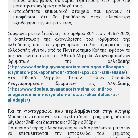
στους υποψηφίους σε καμία περίπτωση, είτε πριν είτε
μετά την ενδεχόμενη εισδοχή τους.
Οποιαδήποτε επικουρικά στοιχεία που κρίνουν οι
υποψήφιοι ότι θα βοηθήσουν στην πληρέστερη
αξιολόγηση της αίτησης τους.
Σύμφωνα με τις διατάξεις του άρθρου 304 του ν. 4957/2022,
η διαπίστωση της αναγνώρισης του ιδρύματος της
αλλοδαπής και του χορηγούμενου τίτλου ιδρύματος της
αλλοδαπής γίνεται από το Πανεπιστήμιο Κρήτης εφόσον τα
ως άνω εντάσσονται στο Εθνικό Μητρώο Αναγνωρισμένων
Ιδρυμάτων της αλλοδαπής
(
https://www.doatap.gr/anagnorish/katalogos-allodapon-
idrymaton-pou-aponemoun-titlous-spoudon-stin-ellada/
)
στο Εθνικό Μητρώο Τύπων Τίτλων Σπουδών
Αναγνωρισμένων Ιδρυμάτων της Αλλοδαπής
(
https://www.doatap.gr/anagnorish/ethniko-mitroo-
anagnorismenon-idrymaton-anotatis-ekpaidefsis-tis-
allodapis/
).
Για τη Φωτογραφία που περιλαμβάνεται στην αίτηση:
Μπορείτε να επισυνάψετε αρχεία τύπου: .png, .jpeg
, μ
έγιστο
μέγεθος: 2MB και διαστάσεις: 200px x 200px
Για περισσότερες πληροφορίες οι ενδιαφερόμενοι μπορούν
να επισκέπτονται την ιστοσελίδα του Τμήματος