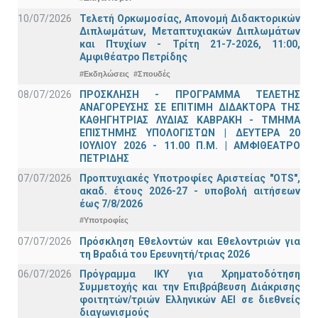
10/07/2026
Τελετή Ορκωμοσίας, Απονομή Διδακτορικών
Διπλωμάτων, Μεταπτυχιακών Διπλωμάτων
και Πτυχίων - Τρίτη 21-7-2026, 11:00,
Αμφιθέατρο Πετρίδης
#Εκδηλώσεις
#Σπουδές
08/07/2026
ΠΡΟΣΚΛΗΣΗ - ΠΡΟΓΡΑΜΜΑ ΤΕΛΕΤΗΣ
ΑΝΑΓΟΡΕΥΣΗΣ ΣΕ ΕΠΙΤΙΜΗ ΔΙΔΑΚΤΟΡΑ ΤΗΣ
ΚΑΘΗΓΗΤΡΙΑΣ ΛΥΔΙΑΣ ΚΑΒΡΑΚΗ - ΤΜΗΜΑ
ΕΠΙΣΤΗΜΗΣ ΥΠΟΛΟΓΙΣΤΩΝ | ΔΕΥΤΕΡΑ 20
ΙΟΥΛΙΟΥ 2026 - 11.00 Π.Μ. | ΑΜΦΙΘΕΑΤΡΟ
ΠΕΤΡΙΔΗΣ
07/07/2026
Προπτυχιακές Υποτροφίες Αριστείας "OTS",
ακαδ. έτους 2026-27 - υποβολή αιτήσεων
έως 7/8/2026
#Υποτροφίες
07/07/2026
Πρόσκληση Εθελοντών και Εθελοντριών για
τη Βραδιά του Ερευνητή/τριας 2026
06/07/2026
Πρόγραμμα ΙΚΥ για Χρηματοδότηση
Συμμετοχής και την Επιβράβευση Διάκρισης
φοιτητών/τριών Ελληνικών ΑΕΙ σε διεθνείς
διαγωνισμούς