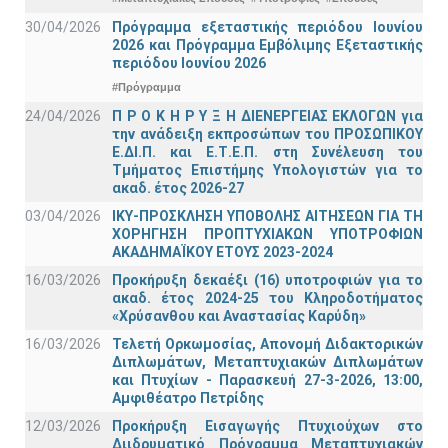
30/04/2026
Πρόγραμμα εξεταστικής περιόδου Ιουνίου
2026 και Πρόγραμμα Εμβόλιμης Εξεταστικής
περιόδου Ιουνίου 2026
#Πρόγραμμα
24/04/2026
Π Ρ Ο Κ Η Ρ Υ Ξ Η ΔΙΕΝΕΡΓΕΙΑΣ ΕΚΛΟΓΩΝ για
την ανάδειξη εκπροσώπων του ΠΡΟΣΩΠΙΚΟΥ
Ε.ΔΙ.Π. και Ε.Τ.Ε.Π. στη Συνέλευση του
Τμήματος Επιστήμης Υπολογιστών για το
ακαδ. έτος 2026-27
03/04/2026
ΙΚΥ-ΠΡΟΣΚΛΗΣΗ ΥΠΟΒΟΛΗΣ ΑΙΤΗΣΕΩΝ ΓΙΑ ΤΗ
ΧΟΡΗΓΗΣΗ ΠΡΟΠΤΥΧΙΑΚΩΝ ΥΠΟΤΡΟΦΙΩΝ
ΑΚΑΔΗΜΑΪΚΟΥ ΕΤΟΥΣ 2023-2024
16/03/2026
Προκήρυξη δεκαέξι (16) υποτροφιών για το
ακαδ. έτος 2024-25 του Κληροδοτήματος
«Χρύσανθου και Αναστασίας Καρύδη»
16/03/2026
Τελετή Ορκωμοσίας, Απονομή Διδακτορικών
Διπλωμάτων, Μεταπτυχιακών Διπλωμάτων
και Πτυχίων - Παρασκευή 27-3-2026, 13:00,
Αμφιθέατρο Πετρίδης
12/03/2026
Προκήρυξη Εισαγωγής Πτυχιούχων στο
Διιδρυματικό Πρόγραμμα Μεταπτυχιακών