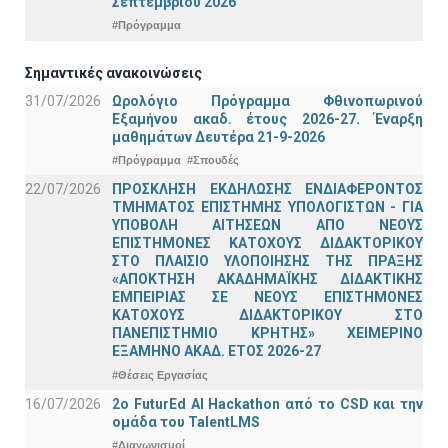
Σεπτεμβρίου 2026
#Πρόγραμμα
Σημαντικές ανακοινώσεις
31/07/2026
Ωρολόγιο Πρόγραμμα Φθινοπωρινού
Εξαμήνου ακαδ. έτους 2026-27. Έναρξη
μαθημάτων Δευτέρα 21-9-2026
#Πρόγραμμα
#Σπουδές
22/07/2026
ΠΡΟΣΚΛΗΣΗ ΕΚΔΗΛΩΣΗΣ ΕΝΔΙΑΦΕΡΟΝΤΟΣ
ΤΜΗΜΑΤΟΣ ΕΠΙΣΤΗΜΗΣ ΥΠΟΛΟΓΙΣΤΩΝ - ΓΙΑ
ΥΠΟΒΟΛΗ ΑΙΤΗΣΕΩΝ ΑΠΟ ΝΕΟΥΣ
ΕΠΙΣΤΗΜΟΝΕΣ ΚΑΤΟΧΟΥΣ ΔΙΔΑΚΤΟΡΙΚΟΥ
ΣΤΟ ΠΛΑΙΣΙΟ ΥΛΟΠΟΙΗΣΗΣ ΤΗΣ ΠΡΑΞΗΣ
«ΑΠΟΚΤΗΣΗ ΑΚΑΔΗΜΑΪΚΗΣ ΔΙΔΑΚΤΙΚΗΣ
ΕΜΠΕΙΡΙΑΣ ΣΕ ΝΕΟΥΣ ΕΠΙΣΤΗΜΟΝΕΣ
ΚΑΤΟΧΟΥΣ ΔΙΔΑΚΤΟΡΙΚΟΥ ΣΤΟ
ΠΑΝΕΠΙΣΤΗΜΙΟ ΚΡΗΤΗΣ» ΧΕΙΜΕΡΙΝΟ
ΕΞΑΜΗΝΟ ΑΚΑΔ. ΕΤΟΣ 2026-27
#Θέσεις Εργασίας
16/07/2026
2o FuturEd AI Hackathon από το CSD και την
ομάδα του TalentLMS
#Διαγωνισμοί