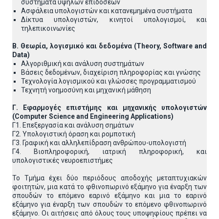
συστήματα υψηλών επιδόσεων
Ασφάλεια υπολογιστών και κατανεμημένα συστήματα
Δίκτυα υπολογιστών, κινητοί υπολογισμοί, και
τηλεπικοινωνίες
Β. Θεωρία, λογισμικό και δεδομένα (Theory, Software and
Data)
Αλγοριθμική και ανάλυση συστημάτων
Βάσεις δεδομένων, διαχείριση πληροφορίας και γνώσης
Τεχνολογία λογισμικού και γλώσσες προγραμματισμού
Τεχνητή νοημοσύνη και μηχανική μάθηση
Γ. Εφαρμογές επιστήμης και μηχανικής υπολογιστών
(Computer
Science
and
Engineering
Applications
)
Γ1. Επεξεργασία και ανάλυση σημάτων
Γ2. Υπολογιστική όραση και ρομποτική
Γ3. Γραφική και αλληλεπίδραση ανθρώπου-υπολογιστή
Γ4. Βιοπληροφορική, ιατρική πληροφορική, και
υπολογιστικές νευροεπιστήμες
Το Τμήμα έχει δύο περιόδους αποδοχής μεταπτυχιακών
φοιτητών, μια κατά το φθινοπωρινό εξάμηνο για έναρξη των
σπουδών το επόμενο εαρινό εξάμηνο και μια το εαρινό
εξάμηνο για έναρξη των σπουδών το επόμενο φθινοπωρινό
εξάμηνο. Οι αιτήσεις από όλους τους υποψηφίους πρέπει να