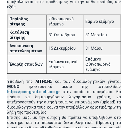
υποβάλλονται στις προθεσμίες για την κάθε περίοδο, ως
εξής:
Περίοδος
Φθινοπωρινό
Εαρινό εξάμηνο
αίτησης
εξάμηνο
Κατάθεση
31 Οκτωβρίου
31 Μαρτίου
αίτησης
Ανακοίνωση
15 Δεκεμβρίου
31 Μαϊου
αποτελεσμάτων
Επόμενο
Επόμενο εαρινό
Έναρξη σπουδών
φθινοπωρινό
εξάμηνο
εξάμηνο
Υποβολή της
ΑΙΤΗΣΗΣ
και των δικαιολογητικών γίνεται
MONO
ηλεκτρονικά μέσω της ιστοσελίδας
https://postgrad.cict.uoc.gr
στην οποία οι υποψήφιοι θα
πρέπει να δημιουργήσουν λογαριασμό χρήστη, να
επεξεργαστούν την αίτησή τους, να επισυνάψουν (upload) τα
δικαιολογητικά τους και να την υποβάλλουν οριστικά πριν τη
λήξη της προθεσμίας.
Επίσης μαζί με την αίτηση θα πρέπει να υποβληθούν στο
σύστημα και τα παρακάτω δικαιολογητικά: (Προσοχή τα
αρχεία που θα υποβληθούν πρέπει να είναι αρχεία τύπου pdf