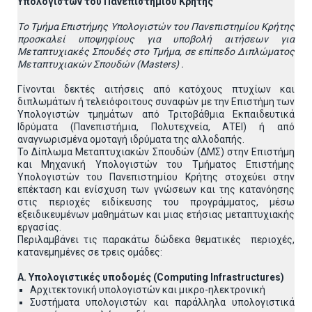
Υπολογιστών του Πανεπιστημίου Κρήτης
T
ο Tμήμα Επιστήμης Υπολογιστών του Πανεπιστημίου Κρήτης
προσκαλεί υποψηφίους για υποβολή αιτήσεων
για
Μεταπτυχιακές Σπουδές στο Τμήμα, σε επίπεδο Διπλώματος
Μεταπτυχιακών Σπουδών (Masters) .
Γίνονται δεκτές αιτήσεις από κατόχους πτυχίων και
διπλωμάτων ή τελειόφοιτους συναφών με την Επιστήμη των
Υπολογιστών τμημάτων από Τριτοβάθμια Εκπαιδευτικά
Ιδρύματα (Πανεπιστήμια, Πολυτεχνεία, ΑΤΕΙ) ή από
αναγνωρισμένα ομοταγή ιδρύματα της αλλοδαπής.
To Δίπλωμα Μεταπτυχιακών Σπουδών (ΔΜΣ) στην Επιστήμη
και Μηχανική Υπολογιστών του Τμήματος Επιστήμης
Υπολογιστών του Πανεπιστημίου Κρήτης στοχεύει στην
επέκταση και ενίσχυση των γνώσεων και της κατανόησης
στις περιοχές ειδίκευσης του προγράμματος, μέσω
εξειδικευμένων μαθημάτων και μιας ετήσιας μεταπτυχιακής
εργασίας.
Περιλαμβάνει τις παρακάτω δώδεκα θεματικές περιοχές,
κατανεμημένες σε τρεις ομάδες:
Α. Υπολογιστικές υποδομές (Computing Infrastructures)
Αρχιτεκτονική υπολογιστών και μικρο-ηλεκτρονική
Συστήματα υπολογιστών και παράλληλα υπολογιστικά