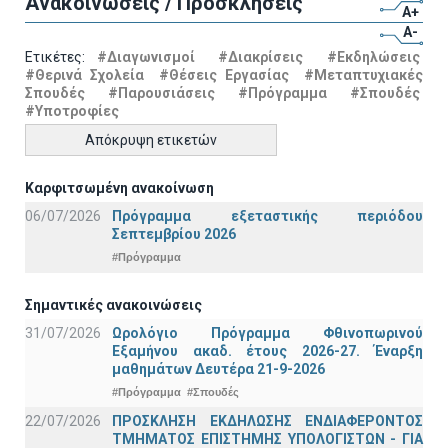
Ανακοινώσεις / Προσκλήσεις
A+
A-
Ετικέτες:
#Διαγωνισμοί
#Διακρίσεις
#Εκδηλώσεις
#Θερινά Σχολεία
#Θέσεις Εργασίας
#Μεταπτυχιακές
Σπουδές
#Παρουσιάσεις
#Πρόγραμμα
#Σπουδές
#Υποτροφίες
Απόκρυψη ετικετών
Καρφιτσωμένη ανακοίνωση
06/07/2026
Πρόγραμμα εξεταστικής περιόδου
Σεπτεμβρίου 2026
#Πρόγραμμα
Σημαντικές ανακοινώσεις
31/07/2026
Ωρολόγιο Πρόγραμμα Φθινοπωρινού
Εξαμήνου ακαδ. έτους 2026-27. Έναρξη
μαθημάτων Δευτέρα 21-9-2026
#Πρόγραμμα
#Σπουδές
22/07/2026
ΠΡΟΣΚΛΗΣΗ ΕΚΔΗΛΩΣΗΣ ΕΝΔΙΑΦΕΡΟΝΤΟΣ
ΤΜΗΜΑΤΟΣ ΕΠΙΣΤΗΜΗΣ ΥΠΟΛΟΓΙΣΤΩΝ - ΓΙΑ