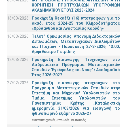
ΧΟΡΗΓΗΣΗ ΠΡΟΠΤΥΧΙΑΚΩΝ ΥΠΟΤΡΟΦΙΩΝ
ΑΚΑΔΗΜΑΪΚΟΥ ΕΤΟΥΣ 2023-2024
16/03/2026
Προκήρυξη δεκαέξι (16) υποτροφιών για το
ακαδ. έτος 2024-25 του Κληροδοτήματος
«Χρύσανθου και Αναστασίας Καρύδη»
16/03/2026
Τελετή Ορκωμοσίας, Απονομή Διδακτορικών
Διπλωμάτων, Μεταπτυχιακών Διπλωμάτων
και Πτυχίων - Παρασκευή 27-3-2026, 13:00,
Αμφιθέατρο Πετρίδης
12/03/2026
Προκήρυξη Εισαγωγής Πτυχιούχων στο
Διιδρυματικό Πρόγραμμα Μεταπτυχιακών
Σπουδών "Εγκέφαλος και Νους" / Ακαδημαϊκό
Έτος 2026-2027
27/02/2026
Προκήρυξη εισαγωγής πτυχιούχων στo
Πρόγραμμα Μεταπτυχιακών Σπουδών στην
Επιστήμη και Μηχανική Υπολογιστών στο
Τμήμα Eπιστήμης Υπολογιστών του
Πανεπιστημίου Κρήτης _Καταληκτική
ημερομηνία 31/03/2026 για εισαγωγή το
φθινοπωρινό εξάμηνο 2026-27
#Μεταπτυχιακές Σπουδές
#Σπουδές