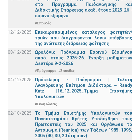
στο Πρόγραμμα Παιδαγωγικής και
Διδακτικής Επάρκειας ακαδ. έτους 2025-26 -
εαρινό εξάμηνο
#Σπουδές
12/12/2025
Επικαιροποιημένος κατάλογος φοιτητών/
τριών που διαγράφονται λόγω υπέρβασης
της ανώτατης διάρκειας φοίτησης
08/12/2025
Ωρολόγιο Πρόγραμμα Εαρινού Εξαμήνου
ακαδ. έτους 2025-26. Έναρξη μαθημάτων
Δευτέρα 9-2-2026
#Πρόγραμμα
#Σπουδές
04/12/2025
Πρόσκληση - Πρόγραμμα | Τελετή
Αναγόρευσης Επίτιμου Διδάκτορα – Randy
Katz |16_12_2025_Τμήμα Επιστήμης
Υπολογιστών
#Εκδηλώσεις
02/10/2025
Το Τμήμα Επιστήμης Υπολογιστών του
Πανεπιστημίου Κρήτης Υποδέχθηκε τους
Πρωτοετείς του 2025 και Οργάνωσε το
Αντάμωμα (Reunion) των Τάξεων 1985, 1995,
2005 (40, 30, 20 έτη πριν)