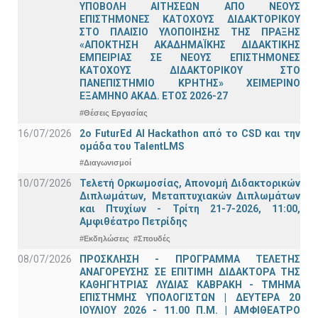
ΥΠΟΒΟΛΗ ΑΙΤΗΣΕΩΝ ΑΠΟ ΝΕΟΥΣ
ΕΠΙΣΤΗΜΟΝΕΣ ΚΑΤΟΧΟΥΣ ΔΙΔΑΚΤΟΡΙΚΟΥ
ΣΤΟ ΠΛΑΙΣΙΟ ΥΛΟΠΟΙΗΣΗΣ ΤΗΣ ΠΡΑΞΗΣ
«ΑΠΟΚΤΗΣΗ ΑΚΑΔΗΜΑΪΚΗΣ ΔΙΔΑΚΤΙΚΗΣ
ΕΜΠΕΙΡΙΑΣ ΣΕ ΝΕΟΥΣ ΕΠΙΣΤΗΜΟΝΕΣ
ΚΑΤΟΧΟΥΣ ΔΙΔΑΚΤΟΡΙΚΟΥ ΣΤΟ
ΠΑΝΕΠΙΣΤΗΜΙΟ ΚΡΗΤΗΣ» ΧΕΙΜΕΡΙΝΟ
ΕΞΑΜΗΝΟ ΑΚΑΔ. ΕΤΟΣ 2026-27
#Θέσεις Εργασίας
16/07/2026
2o FuturEd AI Hackathon από το CSD και την
ομάδα του TalentLMS
#Διαγωνισμοί
10/07/2026
Τελετή Ορκωμοσίας, Απονομή Διδακτορικών
Διπλωμάτων, Μεταπτυχιακών Διπλωμάτων
και Πτυχίων - Τρίτη 21-7-2026, 11:00,
Αμφιθέατρο Πετρίδης
#Εκδηλώσεις
#Σπουδές
08/07/2026
ΠΡΟΣΚΛΗΣΗ - ΠΡΟΓΡΑΜΜΑ ΤΕΛΕΤΗΣ
ΑΝΑΓΟΡΕΥΣΗΣ ΣΕ ΕΠΙΤΙΜΗ ΔΙΔΑΚΤΟΡΑ ΤΗΣ
ΚΑΘΗΓΗΤΡΙΑΣ ΛΥΔΙΑΣ ΚΑΒΡΑΚΗ - ΤΜΗΜΑ
ΕΠΙΣΤΗΜΗΣ ΥΠΟΛΟΓΙΣΤΩΝ | ΔΕΥΤΕΡΑ 20
ΙΟΥΛΙΟΥ 2026 - 11.00 Π.Μ. | ΑΜΦΙΘΕΑΤΡΟ