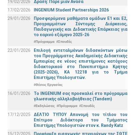
19/02/2026
Δράση: Πάρε μιαν Ανάσα
17/02/2026
INGENIUM Student Partnerships 2026
29/01/2026
Προσφερόμενα μαθήματα ομάδων Ε1 και Ε2,
Προγραμμάτων Σύντομης Διάρκειας,
Παιδαγωγικής και Διδακτικής Επάρκειας για
το εαρινό εξάμηνο 2025-26
#Πρόγραμμα
#Σπουδές
22/01/2026
Επιλογή εντεταλμένων διδασκόντων μέσω
του Προγράμματος Ακαδημαϊκής Διδακτικής
Εμπειρίας σε νέους επιστήμονες κατόχους
διδακτορικού στο Πανεπιστήμιο Κρήτης
(2025-2026), ΚΑ 12218 για το Τμήμα
Επιστήμης Υπολογιστών.
#Θέσεις Εργασίας
16/01/2026
Το INGENIUM σας προσκαλεί στο πρόγραμμα
γλωσσικής αλληλοβοήθειας (Tandem)
#Εκδηλώσεις
#Πρόγραμμα
#Σπουδές
17/12/2025
ΔΕΛΤΙΟ ΤΥΠΟΥ Απονομή του τίτλου του
Επίτιμου Διδάκτορα του Τμήματος
Επιστήμης Υπολογιστών στον κ. Randy Katz
15/12/2025
Προκήρυξη εισαγωγής πτυχιούχων της ΣΘΤΕ