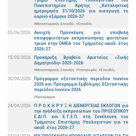
Τμήμα Eπιστήμης Υπολογιστών του
Πανεπιστημίου Κρήτης _Καταληκτική
ημερομηνία 31/10/2026 για εισαγωγή το
εαρινό εξάμηνο 2026-27
#Μεταπτυχιακές Σπουδές
#Σπουδές
05/06/2026
Ανοιχτή Πρόσκληση για υποβολή
υποψηφιοτήτων εκπροσώπησης φοιτητών/
τριών στην ΟΜΕΑ του Τμήματος-ακαδ. έτος
2026-27
15/05/2026
Προκήρυξη Βραβεία Αριστείας «Ζωής
Δημητριάδη» 2025-2026
#Μεταπτυχιακές Σπουδές
#Υποτροφίες
#Σπουδές
30/04/2026
Πρόγραμμα εξεταστικής περιόδου Ιουνίου
2026 και Πρόγραμμα Εμβόλιμης Εξεταστικής
περιόδου Ιουνίου 2026
#Πρόγραμμα
24/04/2026
Π Ρ Ο Κ Η Ρ Υ Ξ Η ΔΙΕΝΕΡΓΕΙΑΣ ΕΚΛΟΓΩΝ για
την ανάδειξη εκπροσώπων του ΠΡΟΣΩΠΙΚΟΥ
Ε.ΔΙ.Π. και Ε.Τ.Ε.Π. στη Συνέλευση του
Τμήματος Επιστήμης Υπολογιστών για το
ακαδ. έτος 2026-27
03/04/2026
ΙΚΥ-ΠΡΟΣΚΛΗΣΗ ΥΠΟΒΟΛΗΣ ΑΙΤΗΣΕΩΝ ΓΙΑ ΤΗ