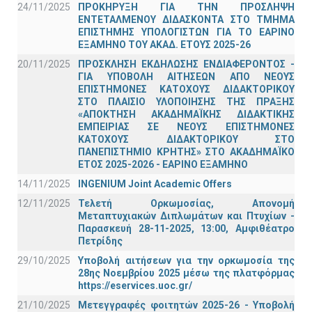
24/11/2025
ΠΡΟΚΗΡΥΞΗ ΓΙΑ ΤΗΝ ΠΡΟΣΛΗΨΗ
ΕΝΤΕΤΑΛΜΕΝΟΥ ΔΙΔΑΣΚΟΝΤΑ ΣΤΟ ΤΜΗΜΑ
ΕΠΙΣΤΗΜΗΣ ΥΠΟΛΟΓΙΣΤΩΝ ΓΙΑ ΤΟ ΕΑΡΙΝΟ
ΕΞΑΜΗΝΟ ΤΟΥ ΑΚΑΔ. ΕΤΟΥΣ 2025-26
20/11/2025
ΠΡΟΣΚΛΗΣΗ ΕΚΔΗΛΩΣΗΣ ΕΝΔΙΑΦΕΡΟΝΤΟΣ -
ΓΙΑ ΥΠΟΒΟΛΗ ΑΙΤΗΣΕΩΝ ΑΠΟ ΝΕΟΥΣ
ΕΠΙΣΤΗΜΟΝΕΣ ΚΑΤΟΧΟΥΣ ΔΙΔΑΚΤΟΡΙΚΟΥ
ΣΤΟ ΠΛΑΙΣΙΟ ΥΛΟΠΟΙΗΣΗΣ ΤΗΣ ΠΡΑΞΗΣ
«ΑΠΟΚΤΗΣΗ ΑΚΑΔΗΜΑΪΚΗΣ ΔΙΔΑΚΤΙΚΗΣ
ΕΜΠΕΙΡΙΑΣ ΣΕ ΝΕΟΥΣ ΕΠΙΣΤΗΜΟΝΕΣ
ΚΑΤΟΧΟΥΣ ΔΙΔΑΚΤΟΡΙΚΟΥ ΣΤΟ
ΠΑΝΕΠΙΣΤΗΜΙΟ ΚΡΗΤΗΣ» ΣΤΟ ΑΚΑΔΗΜΑΪΚΟ
ΕΤΟΣ 2025-2026 - ΕΑΡΙΝΟ ΕΞΑΜΗΝΟ
14/11/2025
INGENIUM Joint Academic Offers
12/11/2025
Τελετή Ορκωμοσίας, Απονομή
Μεταπτυχιακών Διπλωμάτων και Πτυχίων -
Παρασκευή 28-11-2025, 13:00, Αμφιθέατρο
Πετρίδης
29/10/2025
Υποβολή αιτήσεων για την ορκωμοσία της
28ης Νοεμβρίου 2025 μέσω της πλατφόρμας
https://eservices.uoc.gr/
21/10/2025
Μετεγγραφές φοιτητών 2025-26 - Υποβολή