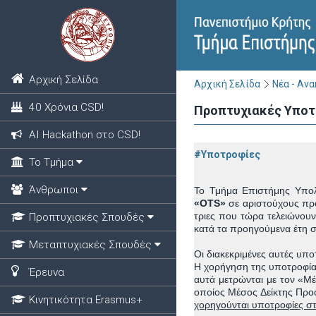
Αρχική Σελίδα
Αρχική Σελίδα
Νέα - Αν
40 Χρόνια CSD!
Προπτυχιακές Υποτρ
ΑΙ Hackathon στο CSD!
#Υποτροφίες
Το Τμήμα
Άνθρωποι
Το Τμήμα Επιστήμης Υπολ
«OTS»
σε αριστούχους προ
τριες που τώρα τελειώνουν
Προπτυχιακές Σπουδές
κατά τα προηγούμενα έτη
Μεταπτυχιακές Σπουδές
Οι διακεκριμένες αυτές υπ
Η χορήγηση της υποτροφίας
Έρευνα
αυτά μετρώνται με τον «Μ
οποίος Μέσος Δείκτης Προό
Κινητικότητα Erasmus+
χορηγούνται υποτροφίες στ