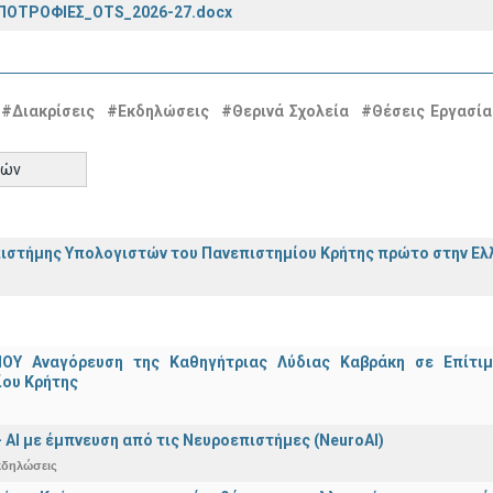
ΟΤΡΟΦΙΕΣ_OTS_2026-27.docx
#Διακρίσεις
#Εκδηλώσεις
#Θερινά Σχολεία
#Θέσεις Εργασία
τών
ιστήμης Υπολογιστών του Πανεπιστημίου Κρήτης πρώτο στην Ελλ
ΟΥ Αναγόρευση της Καθηγήτριας Λύδιας Καβράκη σε Επίτι
ίου Κρήτης
 - ΑΙ με έμπνευση από τις Νευροεπιστήμες (NeuroAI)
κδηλώσεις