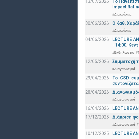
13/07/2026
Το Πανεπιστ
Impact Ratin
#Διακρίσεις
30/06/2026
Ο Καθ. Χαρά
#Διακρίσεις
04/06/2026
LECTURE ANN
- 14:00, Κεν
#Εκδηλώσεις
#
12/05/2026
Συμμετοχή τ
#Διαγωνισμοί
29/04/2026
Το CSD συμ
συντονίζετα
28/04/2026
Διαγωνισμός
#Διαγωνισμοί
16/04/2026
LECTURE ANN
17/12/2025
Διάκριση φο
#Διαγωνισμοί
#
10/12/2025
LECTURE ANN