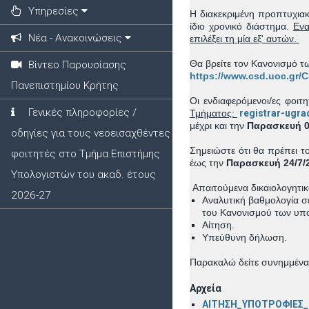
Υπηρεσίες
Η διακεκριμένη προπτυχια
ίδιο χρονικό διάστημα.
Ενα
Νέα - Ανακοινώσεις
επιλέξει τη μία εξ' αυτών.
Θα βρείτε τον Κανονισμό 
Βίντεο Παρουσίασης
https://www.csd.uoc.gr
Πανεπιστημίου Κρήτης
Οι ενδιαφερόμενοι/ες φοιτ
Γενικές πληροφορίες /
Τμήματος:
registrar-ugr
μέχρι και την
Παρασκευή 0
οδηγίες για τους νεοεισαχθέντες
Σημειώστε ότι θα πρέπει τ
φοιτητές στο Τμήμα Επιστήμης
έως την
Παρασκευή 24/7/
Υπολογιστών του ακαδ. έτους
Απαιτούμενα δικαιολογητικ
2026-27
Αναλυτική βαθμολογία σ
του Κανονισμού των υπ
Αίτηση.
Υπεύθυνη δήλωση.
Παρακαλώ δείτε συνημμένα τ
Αρχεία
ΑΙΤΗΣΗ_ΥΠΟΤΡΟΦΙΕΣ_