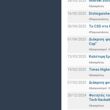
28/05/2025
Internet Soc
#Διακρίσεις
16/05/2025
Distinguishe
#Παρουσιάσεις
30/04/2025
To CSD στο 
#Παρουσιάσεις
01/04/2025
Διάκριση φ
Cup”
#Διαγωνισμοί
#
13/03/2025
Καλύτερη Ερ
#Διακρίσεις
19/02/2025
Times Highe
#Διακρίσεις
07/02/2025
Διάκριση φο
#Διαγωνισμοί
#
20/12/2024
Φοιτητές το
Tech Hackat
#Διακρίσεις