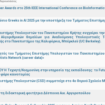
Παρουσιάσεις
er Awards στο 25th IEEE International Conference on BioInformati
σιο Greeks in AI 2025 με την υποστήριξη του Τμήματος Επιστήμ
ιστήμης Υπολογιστών του Πανεπιστημίου Κρήτης συγχαίρει την
Αλγοριθμικών Θεμελίων για Αναδυόμενες Υπολογιστικές Τ
ής στο Πανεπιστήμιο της Καλιφόρνια, Μπέρκλεϋ (UC Berkeley).
τές του Τμήματος Επιστήμης Υπολογιστών του Πανεπιστημίου 
tists Network (career data)»
Υ H Tεχνητή Νοημοσύνη στην υπηρεσία της εκπαίδευσης: το Futu
 φάρο καινοτομίας
ιστήμης Υπολογιστών (CSD) συμμετείχε στο 4ο Θερινό Σχολείο
α
στη διδακτορική φοιτήτρια Δέσποινα Αικ. Αργυροπούλου