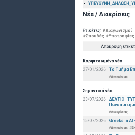
ΥΠΕΥΘΥΝΗ_ΔΗΛΩΣΗ_ΥΠ
Νέα / Διακρίσεις
Ετικέτες:
#Διαγωνισμοί
#Σπουδές
#Υποτροφίες
Απόκρυψη ετικε
Καρφιτσωμένο νέο
27/01/2026
Το Τμήμα Επ
#Διακρίσεις
Σημαντικά νέα
23/07/2026
ΔΕΛΤΙΟ ΤΥΠ
Πανεπιστημ
#Διακρίσεις
15/07/2026
Greeks in AI
#Διακρίσεις
#Ε