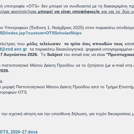
κή υποτροφία «OTS» δεν μπορεί να συνδυαστεί με τη διακεκριμένη π
ς/μια φοιτητής/τρια
μπορεί να είναι υποψήφιος/α
και για τις δύο 
των Υποτροφιών (Έκδοση 1, Νοέμβριος 2025) στον παρακάτω σύνδεσ
/CSD/index.jsp?custom=OTSScholarShips
ητές/τριες που
μόλις τελείωσαν το τρίτο έτος σπουδών τους
κατα
ad@csd.uoc.gr
τα παρακάτω δικαιολογητικά, ψηφιακά υπογεγραμμένα όπ
7 Αυγούστου 2026.
Tο
Subject
του email σας να είναι
"Προπτυχιακ
ο πιστοποιητικό Μέσου Δείκτη Προόδου να το ζητήσετε (με e-mail στη
2026.
ά:
ε μορφή Πιστοποιητικού Μέσου Δείκτη Προόδου από το Τμήμα Επιστή
οτροφιών OTS.
ην σχετική αίτηση και την υπεύθυνη δήλωση, για τυχόν διευκρινίσεις μ
OTS_2026-27.docx