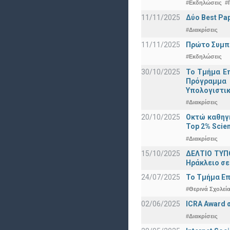
#Εκδηλώσεις
#
11/11/2025
Δύο Best Pap
#Διακρίσεις
11/11/2025
Πρώτο Συμπό
#Εκδηλώσεις
30/10/2025
Το Τμήμα Επ
Πρόγραμμα 
Υπολογιστικ
#Διακρίσεις
20/10/2025
Οκτώ καθηγη
Top 2% Scien
#Διακρίσεις
15/10/2025
ΔΕΛΤΙΟ ΤΥΠΟ
Ηράκλειο σε
24/07/2025
Το Τμήμα Επ
#Θερινά Σχολεί
02/06/2025
ICRA Award 
#Διακρίσεις