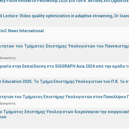
iety Pulse Research Fellowship 2025 για τον κ. Αντώνη Χατζηβασι
d Lecture: Video quality optimization in adaptive streaming, Dr Ioa
UoC News International
οιτητών του Τμήματος Επιστήμης Υπολογιστών του Πανεπιστημ
Διακρίσεις
γασία στην Εκπαίδευση στο SIGGRAPH Asia 2024 από την ομάδα τ
r Education 2025: Το Τμήμα Επιστήμης Υπολογιστών του Π.Κ. 1ο σ
ιτητών του Τμήματος Επιστήμης Υπολογιστών στον Πανελλήνιο
Διακρίσεις
υ Τμήματος Επιστήμης Υπολογιστών διερεύνησαν την ενεργειακ
hon