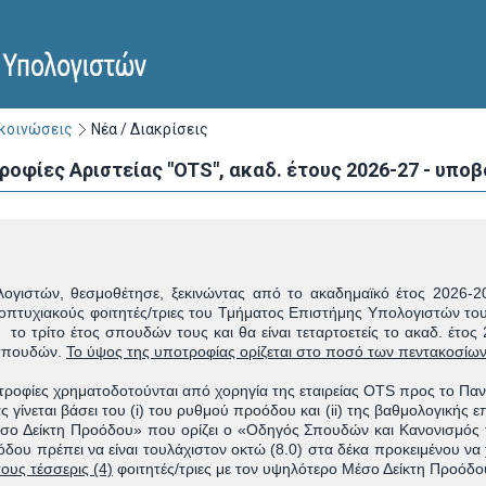
ακοινώσεις
Νέα / Διακρίσεις
οφίες Αριστείας "OTS", ακαδ. έτους 2026-27 - υποβ
ογιστών, θεσμοθέτησε, ξεκινώντας από το ακαδημαϊκό έτος 2026-
πτυχιακούς φοιτητές/τριες του Τμήματος Επιστήμης Υπολογιστών του 
 το τρίτο έτος σπουδών τους και θα είναι τεταρτοετείς το ακαδ. έτος
 σπουδών.
Το ύψος της υποτροφίας ορίζεται στο ποσό των πεντακοσίων
οτροφίες χρηματοδοτούνται από χορηγία της εταιρείας OTS προς το Πα
 γίνεται βάσει του (i) του ρυθμού προόδου και (ii) της βαθμολογικής
έσο Δείκτη Προόδου» που ορίζει ο «Οδηγός Σπουδών και Κανονισμό
δου πρέπει να είναι τουλάχιστον οκτώ (8.0) στα δέκα προκειμένου να
ους τέσσερις (4)
φοιτητές/τριες με τον υψηλότερο Μέσο Δείκτη Προόδ