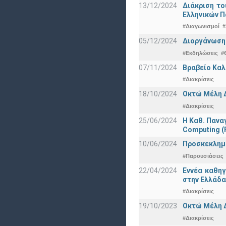
13/12/2024
Διάκριση το
Ελληνικών 
#Διαγωνισμοί
#
05/12/2024
Διοργάνωση 
#Εκδηλώσεις
#
07/11/2024
Βραβείο Καλ
#Διακρίσεις
18/10/2024
Οκτώ Μέλη 
#Διακρίσεις
25/06/2024
Η Καθ. Πανα
Computing 
10/06/2024
Προσκεκλημέν
#Παρουσιάσεις
22/04/2024
Εννέα καθη
στην Ελλάδα
#Διακρίσεις
19/10/2023
Οκτώ Μέλη 
#Διακρίσεις