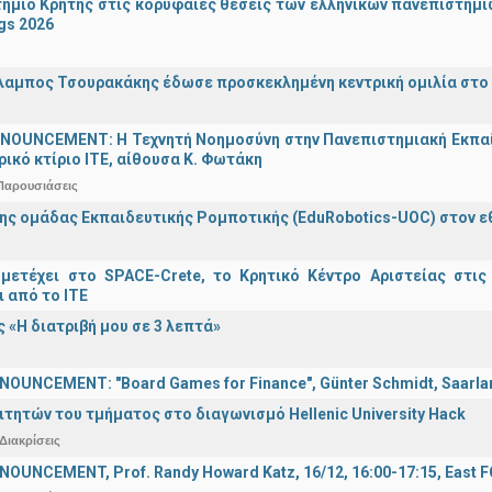
ήμιο Κρήτης στις κορυφαίες θέσεις των ελληνικών πανεπιστημίων
gs 2026
λαμπος Τσουρακάκης έδωσε προσκεκλημένη κεντρική ομιλία στο S
OUNCEMENT: Η Τεχνητή Νοημοσύνη στην Πανεπιστημιακή Εκπαίδευ
τρικό κτίριο ΙΤΕ, αίθουσα Κ. Φωτάκη
Παρουσιάσεις
ης ομάδας Εκπαιδευτικής Ρομποτικής (EduRobotics-UOC) στον εθν
μετέχει στο SPACE-Crete, το Κρητικό Κέντρο Αριστείας στις
ι από το ΙΤΕ
 «Η διατριβή μου σε 3 λεπτά»
OUNCEMENT: "Board Games for Finance", Günter Schmidt, Saarland
ιτητών του τμήματος στο διαγωνισμό Hellenic University Hack
Διακρίσεις
OUNCEMENT, Prof. Randy Howard Katz, 16/12, 16:00-17:15, East