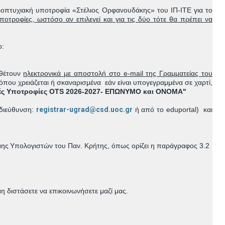
ροπτυχιακή υποτροφία «Στέλιος Ορφανουδάκης» του ΙΠ-ΙΤΕ για το
υποτροφίες, ωστόσο αν επιλεγεί και για τις δύο τότε θα πρέπει να
μο:
θέτουν
ηλεκτρονικά με αποστoλή στο e-mail της Γραμματείας του
ου χρειάζεται ή σκαναρισμένα εάν είναι υπογεγραμμένα σε χαρτί,
ές Υποτροφίες OTS 2026-2027- ΕΠΩΝΥΜΟ και ΟΝΟΜΑ"
 διεύθυνση:
registrar-ugrad@csd.uoc.gr
ή από το eduportal) και
μης
Υπολογιστών του Παν. Κρήτης, όπως ορίζει η παράγραφος 3.2
η διστάσετε να επικοινωνήσετε μαζί μας.