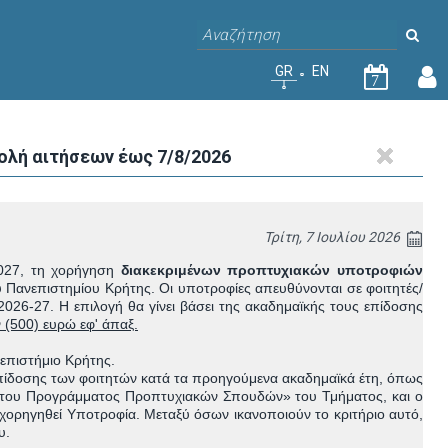
GR
EN
7
ολή αιτήσεων έως 7/8/2026
Τρίτη, 7 Ιουλίου 2026
2027, τη χορήγηση
διακεκριμένων προπτυχιακών υποτροφιών
Πανεπιστημίου Κρήτης. Οι υποτροφίες απευθύνονται σε φοιτητές/
 2026-27. Η επιλογή θα γίνει βάσει της ακαδημαϊκής τους επίδοσης
 (500) ευρώ εφ' άπαξ.
νεπιστήμιο Κρήτης.
 επίδοσης των φοιτητών κατά τα προηγούμενα ακαδημαϊκά έτη, όπως
ς του Προγράμματος Προπτυχιακών Σπουδών» του Τμήματος, και ο
 χορηγηθεί Υποτροφία. Μεταξύ όσων ικανοποιούν το κριτήριο αυτό,
ου.