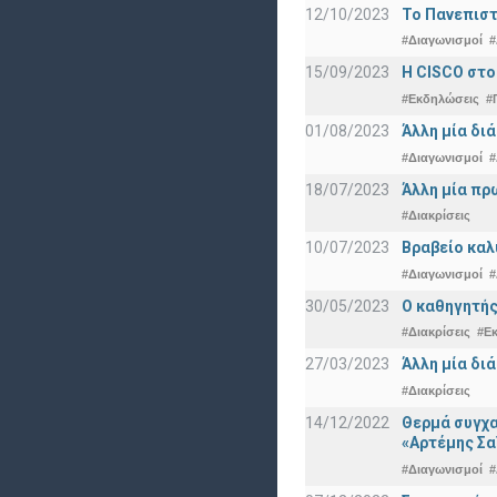
12/10/2023
Το Πανεπιστ
#Διαγωνισμοί
#
15/09/2023
Η CISCO στο
#Εκδηλώσεις
#
01/08/2023
Άλλη μία δι
#Διαγωνισμοί
#
18/07/2023
Άλλη μία πρ
#Διακρίσεις
10/07/2023
Βραβείο καλ
#Διαγωνισμοί
#
30/05/2023
Ο καθηγητής
#Διακρίσεις
#Ε
27/03/2023
Άλλη μία δι
#Διακρίσεις
14/12/2022
Θερμά συγχα
«Αρτέμης Σα
#Διαγωνισμοί
#