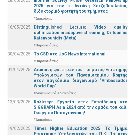
28/05/2025
Internet Society Pulse Research Fellowship
2025 για τον κ. Αντώνη Χατζηβασιλείου,
διδακτορικό φοιτητή του τμήματος
#Διακρίσεις
16/05/2025
Distinguished Lecture: Video quality
optimization in adaptive streaming, Dr Ioannis
Katsavounidis (Meta)
#Παρουσιάσεις
30/04/2025
To CSD στο UoC News International
#Παρουσιάσεις
01/04/2025
Διάκριση φοιτητών του Τμήματος Επιστήμης
Υπολογιστών του Πανεπιστημίου Κρήτης
στον παγκόσμιο διαγωνισμό “Ambassador
World Cup”
#Διαγωνισμοί
#Διακρίσεις
13/03/2025
Καλύτερη Εργασία στην Εκπαίδευση στο
SIGGRAPH Asia 2024 από την ομάδα του καθ.
Γεώργιου Παπαγιαννάκη!
#Διακρίσεις
19/02/2025
Times Higher Education 2025: Το Τμήμα
Επιστήμης Υπολογιστών του Π.Κ. 1ο στην