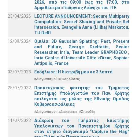
2026, από τις 09:00 έως τις 17:00, στο
Αμφιθέατρο «Γεώργιος Λιάνης» του ΙΤΕ.
23/04/2026
LECTURE ANNOUNCEMENT: Secure Multiparty
Computation: Secret Sharing and Private Set
Intersection, Evangelia Anna (Lilika) Markatou,
TU Delft
12/09/2024
Ομιλία: 3D Gaussian Splatting: Past, Present
and Future, George Drettakis, Senior
Researcher, Inria, Team Leader GRAPHDECO ,
Inria Centre d'Université Côte d'Azur, Sophia-
Antipolis, France
03/07/2023
Εκδήλωση: Η διατριβή μου σε 3 λεπτά
#Διαγωνισμοί
#Εκδηλώσεις
25/07/2022
Προπτυχιακός φοιτητής του Τμήματος
Επιστήμης Υπολογιστών του Παν. Κρήτης
επιλέγεται ως μέλος της Εθνικής Ομάδας
Κυβερνοασφάλειας
#Διαγωνισμοί
#Διακρίσεις
#Σπουδές
11/07/2022
Διάκριση του Τμήματος Επιστήμης
Υπολογιστών του Πανεπιστημίου Κρήτης
στον ετήσιο διαγωνισμό “Capture the Flag”