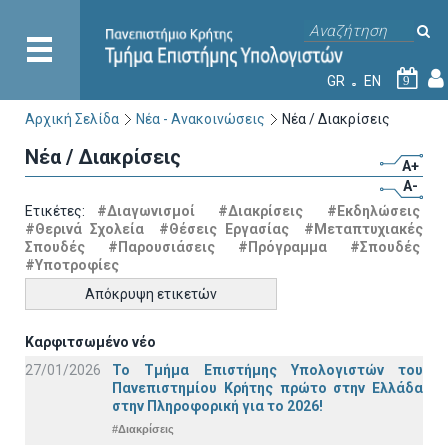
GR
EN
9
Αρχική Σελίδα
Νέα - Ανακοινώσεις
Νέα / Διακρίσεις
Νέα / Διακρίσεις
A+
A-
Ετικέτες:
#Διαγωνισμοί
#Διακρίσεις
#Εκδηλώσεις
#Θερινά Σχολεία
#Θέσεις Εργασίας
#Μεταπτυχιακές
Σπουδές
#Παρουσιάσεις
#Πρόγραμμα
#Σπουδές
#Υποτροφίες
Απόκρυψη ετικετών
Καρφιτσωμένο νέο
27/01/2026
Το Τμήμα Επιστήμης Υπολογιστών του
Πανεπιστημίου Κρήτης πρώτο στην Ελλάδα
στην Πληροφορική για το 2026!
#Διακρίσεις