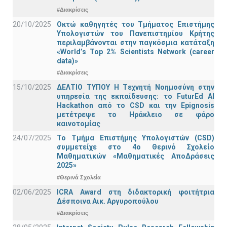
#Διακρίσεις
20/10/2025
Οκτώ καθηγητές του Τμήματος Επιστήμης
Υπολογιστών του Πανεπιστημίου Κρήτης
περιλαμβάνονται στην παγκόσμια κατάταξη
«World’s Top 2% Scientists Network (career
data)»
#Διακρίσεις
15/10/2025
ΔΕΛΤΙΟ ΤΥΠΟΥ H Tεχνητή Νοημοσύνη στην
υπηρεσία της εκπαίδευσης: το FuturEd AI
Hackathon από το CSD και την Epignosis
μετέτρεψε το Ηράκλειο σε φάρο
καινοτομίας
24/07/2025
Το Τμήμα Επιστήμης Υπολογιστών (CSD)
συμμετείχε στο 4ο Θερινό Σχολείο
Μαθηματικών «Μαθηματικές ΑποΔράσεις
2025»
#Θερινά Σχολεία
02/06/2025
ICRA Award στη διδακτορική φοιτήτρια
Δέσποινα Αικ. Αργυροπούλου
#Διακρίσεις