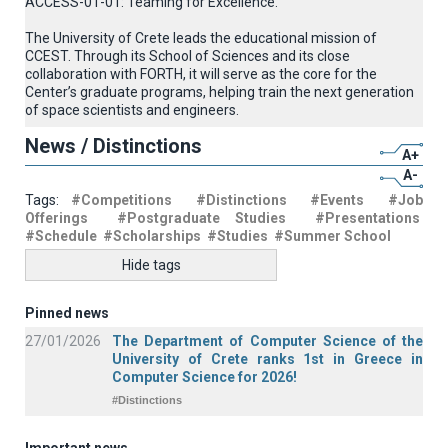
ACCESS-01-01: Teaming for Excellence.
The University of Crete leads the educational mission of
CCEST. Through its School of Sciences and its close
collaboration with FORTH, it will serve as the core for the
Center’s graduate programs, helping train the next generation
of space scientists and engineers.
News / Distinctions
A+
A-
Tags:
#Competitions
#Distinctions
#Events
#Job
Offerings
#Postgraduate Studies
#Presentations
#Schedule
#Scholarships
#Studies
#Summer School
Hide tags
Pinned news
27/01/2026
The Department of Computer Science of the
University of Crete ranks 1st in Greece in
Computer Science for 2026!
#Distinctions
Important news