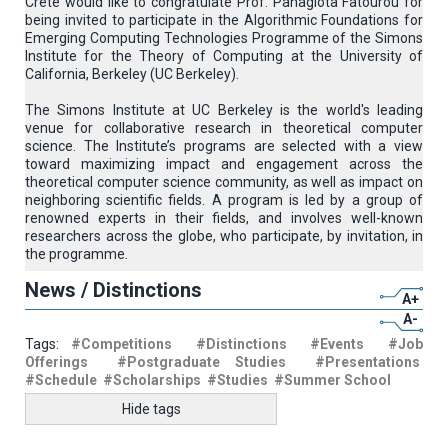
Crete would like to congratulate Prof. Panagiota Fatourou for
being invited to participate in the Algorithmic Foundations for
Emerging Computing Technologies Programme of the Simons
Institute for the Theory of Computing at the University of
California, Berkeley (UC Berkeley).
The Simons Institute at UC Berkeley is the world's leading
venue for collaborative research in theoretical computer
science. The Institute’s programs are selected with a view
toward maximizing impact and engagement across the
theoretical computer science community, as well as impact on
neighboring scientific fields. A program is led by a group of
renowned experts in their fields, and involves well-known
researchers across the globe, who participate, by invitation, in
the programme.
News / Distinctions
A+
A-
Tags:
#Competitions
#Distinctions
#Events
#Job
Offerings
#Postgraduate Studies
#Presentations
#Schedule
#Scholarships
#Studies
#Summer School
Hide tags