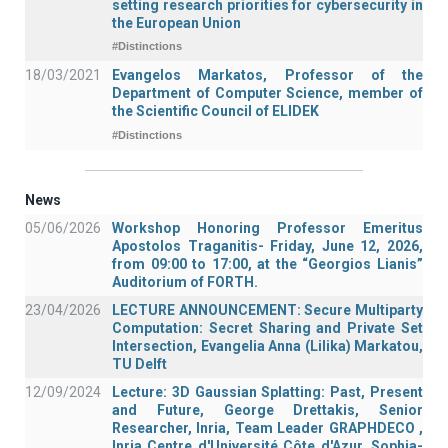
setting research priorities for cybersecurity in
the European Union
#Distinctions
18/03/2021
Evangelos Markatos, Professor of the
Department of Computer Science, member of
the Scientific Council of ELIDEK
#Distinctions
News
05/06/2026
Workshop Honoring Professor Emeritus
Apostolos Traganitis- Friday, June 12, 2026,
from 09:00 to 17:00, at the “Georgios Lianis”
Auditorium of FORTH.
23/04/2026
LECTURE ANNOUNCEMENT: Secure Multiparty
Computation: Secret Sharing and Private Set
Intersection, Evangelia Anna (Lilika) Markatou,
TU Delft
12/09/2024
Lecture: 3D Gaussian Splatting: Past, Present
and Future, George Drettakis, Senior
Researcher, Inria, Team Leader GRAPHDECO ,
Inria Centre d'Université Côte d'Azur, Sophia-