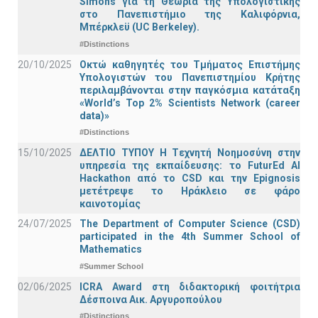
Simons για τη Θεωρία της Υπολογιστικής
στο Πανεπιστήμιο της Καλιφόρνια,
Μπέρκλεϋ (UC Berkeley).
#Distinctions
20/10/2025
Οκτώ καθηγητές του Τμήματος Επιστήμης
Υπολογιστών του Πανεπιστημίου Κρήτης
περιλαμβάνονται στην παγκόσμια κατάταξη
«World’s Top 2% Scientists Network (career
data)»
#Distinctions
15/10/2025
ΔΕΛΤΙΟ ΤΥΠΟΥ H Tεχνητή Νοημοσύνη στην
υπηρεσία της εκπαίδευσης: το FuturEd AI
Hackathon από το CSD και την Epignosis
μετέτρεψε το Ηράκλειο σε φάρο
καινοτομίας
24/07/2025
The Department of Computer Science (CSD)
participated in the 4th Summer School of
Mathematics
#Summer School
02/06/2025
ICRA Award στη διδακτορική φοιτήτρια
Δέσποινα Αικ. Αργυροπούλου
#Distinctions