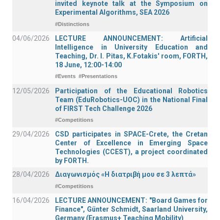
invited keynote talk at the Symposium on
Experimental Algorithms, SEA 2026
#Distinctions
04/06/2026
LECTURE ANNOUNCEMENT: Artificial
Intelligence in University Education and
Teaching, Dr. I. Pitas, K.Fotakis' room, FORTH,
18 June, 12:00-14:00
#Events
#Presentations
12/05/2026
Participation of the Educational Robotics
Team (EduRobotics-UOC) in the National Final
of FIRST Tech Challenge 2026
#Competitions
29/04/2026
CSD participates in SPACE-Crete, the Cretan
Center of Excellence in Emerging Space
Technologies (CCEST), a project coordinated
by FORTH.
28/04/2026
Διαγωνισμός «Η διατριβή μου σε 3 λεπτά»
#Competitions
16/04/2026
LECTURE ANNOUNCEMENT: "Board Games for
Finance", Günter Schmidt, Saarland University,
Germany (Erasmus+ Teaching Mobility)