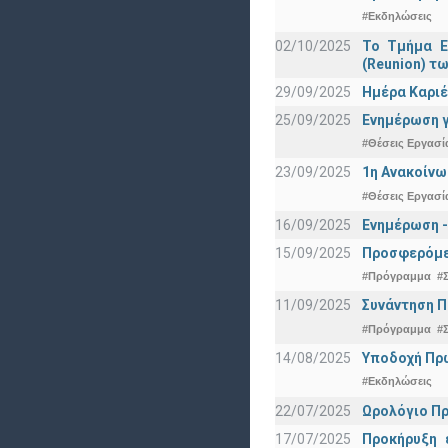
#Εκδηλώσεις
02/10/2025
Το Τμήμα Ε
(Reunion) τω
29/09/2025
Ημέρα Καριέ
25/09/2025
Ενημέρωση γ
#Θέσεις Εργασί
23/09/2025
1η Ανακοίνω
#Θέσεις Εργασί
16/09/2025
Ενημέρωση -
15/09/2025
Προσφερόμεν
#Πρόγραμμα
#
11/09/2025
Συνάντηση 
#Πρόγραμμα
#
14/08/2025
Υποδοχή Πρωτ
#Εκδηλώσεις
22/07/2025
Ωρολόγιο Πρ
17/07/2025
Προκήρυξη 