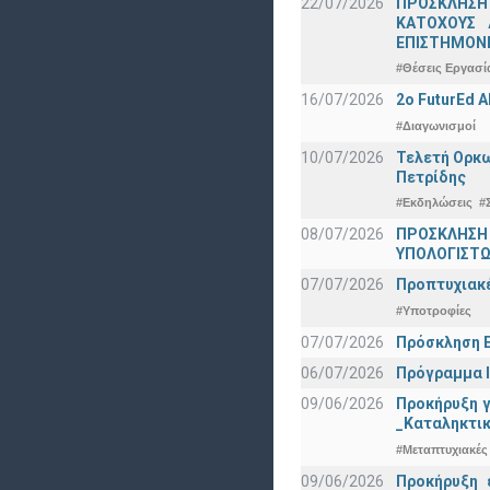
22/07/2026
ΠΡΟΣΚΛΗΣΗ
ΚΑΤΟΧΟΥΣ 
ΕΠΙΣΤΗΜΟΝΕ
#Θέσεις Εργασί
16/07/2026
2o FuturEd 
#Διαγωνισμοί
10/07/2026
Τελετή Ορκω
Πετρίδης
#Εκδηλώσεις
#
08/07/2026
ΠΡΟΣΚΛΗΣΗ
ΥΠΟΛΟΓΙΣΤΩΝ
07/07/2026
Προπτυχιακέ
#Υποτροφίες
07/07/2026
Πρόσκληση Ε
06/07/2026
Πρόγραμμα Ι
09/06/2026
Προκήρυξη 
_Καταληκτικ
#Μεταπτυχιακές
09/06/2026
Προκήρυξη 