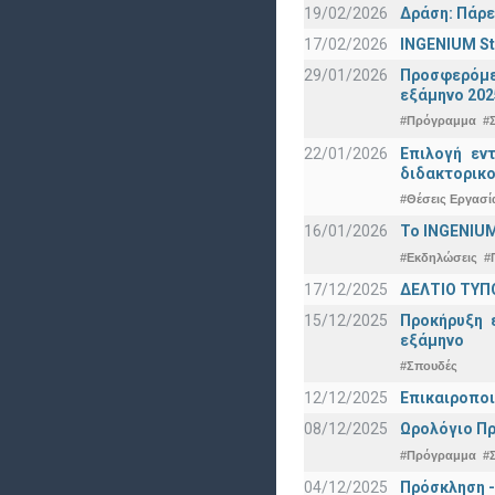
19/02/2026
Δράση: Πάρε
17/02/2026
INGENIUM St
29/01/2026
Προσφερόμεν
εξάμηνο 202
#Πρόγραμμα
#
22/01/2026
Επιλογή εν
διδακτορικο
#Θέσεις Εργασί
16/01/2026
Το INGENIUM
#Εκδηλώσεις
#
17/12/2025
ΔΕΛΤΙΟ ΤΥΠΟ
15/12/2025
Προκήρυξη 
εξάμηνο
#Σπουδές
12/12/2025
Επικαιροποι
08/12/2025
Ωρολόγιο Πρ
#Πρόγραμμα
#
04/12/2025
Πρόσκληση -