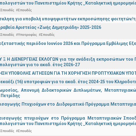
πολογιστών του Πανεπιστημίου Κρήτης _Καταληκτική ημερομηνία 
 Σπουδές
#Σπουδές
σκληση για υποβολή υποψηφιοτήτων εκπροσώπησης φοιτητών/τρ
ραβεία Αριστείας «Ζωής Δημητριάδη» 2025-2026
 Σπουδές
#Υποτροφίες
#Σπουδές
ξεταστικής περιόδου Ιουνίου 2026 και Πρόγραμμα Εμβόλιμης Εξε
 Υ Ξ Η ΔΙΕΝΕΡΓΕΙΑΣ ΕΚΛΟΓΩΝ για την ανάδειξη εκπροσώπων του Π
πολογιστών για το ακαδ. έτος 2026-27
ΗΣΗ ΥΠΟΒΟΛΗΣ ΑΙΤΗΣΕΩΝ ΓΙΑ ΤΗ ΧΟΡΗΓΗΣΗ ΠΡΟΠΤΥΧΙΑΚΩΝ ΥΠΟ
εκαέξι (16) υποτροφιών για το ακαδ. έτος 2024-25 του Κληροδο
ωμοσίας, Απονομή Διδακτορικών Διπλωμάτων, Μεταπτυχιακών
 Πετρίδης
ισαγωγής Πτυχιούχων στο Διιδρυματικό Πρόγραμμα Μεταπτυχιακ
εισαγωγής πτυχιούχων στo Πρόγραμμα Μεταπτυχιακών Σπουδ
πολογιστών του Πανεπιστημίου Κρήτης _Καταληκτική ημερομηνία
 Σπουδές
#Σπουδές