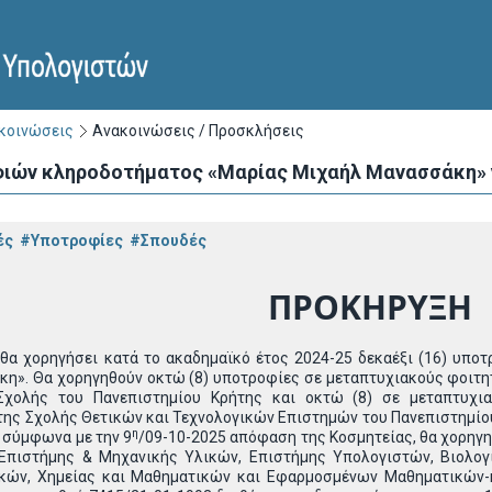
ακοινώσεις
Ανακοινώσεις / Προσκλήσεις
ιών κληροδοτήματος «Μαρίας Μιχαήλ Μανασσάκη» γι
ές
#Υποτροφίες
#Σπουδές
ΠΡΟΚΗΡΥΞ
θα χορηγήσει κατά το ακαδημαϊκό έτος 2024-25 δεκαέξι (16) υποτ
η». Θα χορηγηθούν οκτώ (8) υποτροφίες σε μεταπτυχιακούς φοιτ
Σχολής του Πανεπιστημίου Κρήτης και οκτώ (8) σε μεταπτυχι
ης Σχολής Θετικών και Τεχνολογικών Επιστημών του Πανεπιστημίου
η
 σύμφωνα με την 9
/09-10-2025 απόφαση της Κοσμητείας, θα χορηγηθ
Επιστήμης & Μηχανικής Υλικών, Επιστήμης Υπολογιστών, Βιολο
ών, Χημείας και Μαθηματικών και Εφαρμοσμένων Μαθηματικών-κ