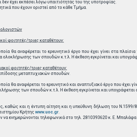
 δεν έχει εκπέσει λόγω υπαιτιότητάς του της υποτροφίας.
ητικά που έχουν οριστεί από το κάθε Τμήμα.
πολογιστών
κοί φοιτητές/τριες καταθέτουν:
ποία θα αναφέρεται το ερευνητικό έργο που έχει γίνει στα πλαίσια
μα ολοκλήρωσης των σπουδών κ.τ.λ. Η έκθεση εγκρίνεται και υπογρά
ακοί φοιτητές/τριες καταθέτουν:
 επίδοσης μεταπτυχιακών σπουδών.
ποία θα αναφέρεται το ερευνητικό και αναπτυξιακό έργο που έχει γί
κλήρωσης των σπουδών κ.τ.λ. Η έκθεση εγκρίνεται και υπογράφεται 
ς, καθώς και η έντυπη αίτηση και η υπεύθυνη δήλωση του Ν.1599/
πιστημίου Κρήτης
www.uoc.gr
.
ν να ενημερώνονται τηλεφωνικά στο τηλ. 2810393620 κ. Ε. Μπαλάφα