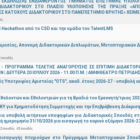
 ΕΚΔΗΛΩΣΗΣ ΕΝΔΙΑΦΕΡΟΝΤΟΣ ΤΜΗΜΑΤΟΣ ΕΠΙΣΤΗΜΗΣ ΥΠΟΛΟΓΙ
ΔΙΔΑΚΤΟΡΙΚΟΥ ΣΤΟ ΠΛΑΙΣΙΟ ΥΛΟΠΟΙΗΣΗΣ ΤΗΣ ΠΡΑΞΗΣ «ΑΠ
Σ ΚΑΤΟΧΟΥΣ ΔΙΔΑΚΤΟΡΙΚΟΥ ΣΤΟ ΠΑΝΕΠΙΣΤΗΜΙΟ ΚΡΗΤΗΣ» ΧΕΙΜΕΡ
ας
AI Hackathon από το CSD και την ομάδα του TalentLMS
μοσίας, Απονομή Διδακτορικών Διπλωμάτων, Μεταπτυχιακών Διπ
Σπουδές
 - ΠΡΟΓΡΑΜΜΑ ΤΕΛΕΤΗΣ ΑΝΑΓΟΡΕΥΣΗΣ ΣΕ ΕΠΙΤΙΜΗ ΔΙΔΑΚΤΟΡ
 | ΔΕΥΤΕΡΑ 20 ΙΟΥΛΙΟΥ 2026 - 11.00 Π.Μ. | ΑΜΦΙΘΕΑΤΡΟ ΠΕΤΡΙΔΗ
ς Υποτροφίες Αριστείας "OTS", ακαδ. έτους 2026-27 - υποβολή α
θελοντών και Εθελοντριών για τη Βραδιά του Ερευνητή/τριας 202
ΚΥ για Χρηματοδότηση Συμμετοχής και την Επιβράβευση Διάκριση
για υποβολή αιτήσεων υποψηφίων για Διδακτορικές Σπουδές στ
ή ημερομηνία 31/10/2026 για εισαγωγή το εαρινό εξάμηνο 2026-2
 Σπουδές
#Σπουδές
εισαγωγής πτυχιούχων στo Πρόγραμμα Μεταπτυχιακών Σπουδ