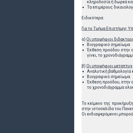
κληροδοσία ή δωρεά και
Τα επιμέρους δικαιολογ
Ειδικότερα:
Για το Τμήμα Επιστήμης Υ
α)
Οι υποψήφιοι διδακτορι
Βιογραφικό σημείωμα
Έκθεση προόδου στην ο
γίνει, το χρονοδιάγραμ
β)
Οι υποψήφιοι μεταπτυχι
Αναλυτική βαθμολογία
Βιογραφικό σημείωμα.
Έκθεση προόδου, στην ο
το χρονοδιάγραμμα ολο
Το κείμενο της προκήρυξη
στην ιστοσελίδα του Πανε
Οι ενδιαφερόμενοι μπορού