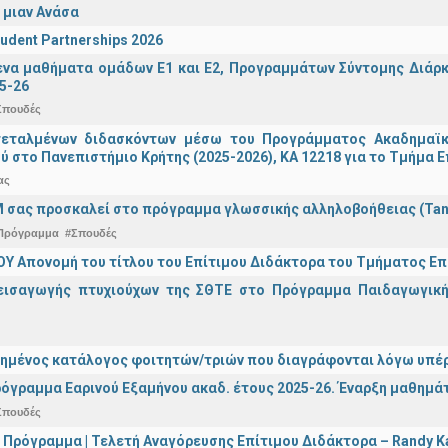
 μιαν Ανάσα
udent Partnerships 2026
α μαθήματα ομάδων Ε1 και Ε2, Προγραμμάτων Σύντομης Διάρκει
5-26
Σπουδές
τεταλμένων διδασκόντων μέσω του Προγράμματος Ακαδημαϊκή
ύ στο Πανεπιστήμιο Κρήτης (2025-2026), ΚΑ 12218 για το Τμήμα 
ας
 σας προσκαλεί στο πρόγραμμα γλωσσικής αλληλοβοήθειας (Ta
Πρόγραμμα
#Σπουδές
Υ Απονομή του τίτλου του Επίτιμου Διδάκτορα του Τμήματος Επι
εισαγωγής πτυχιούχων της ΣΘΤΕ στο Πρόγραμμα Παιδαγωγικής
ημένος κατάλογος φοιτητών/τριών που διαγράφονται λόγω υπέρ
όγραμμα Εαρινού Εξαμήνου ακαδ. έτους 2025-26. Έναρξη μαθημά
Σπουδές
 Πρόγραμμα | Τελετή Αναγόρευσης Επίτιμου Διδάκτορα – Randy 