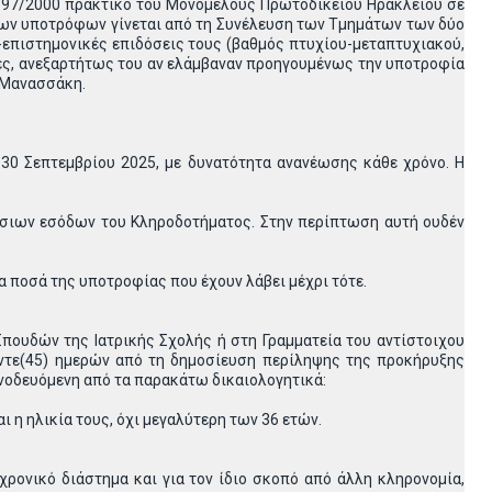
. 197/2000 πρακτικό του Μονομελούς Πρωτοδικείου Ηρακλείου σε
 των υποτρόφων γίνεται από τη Συνέλευση των Τμημάτων των δύο
-επιστημονικές επιδόσεις τους (βαθμός πτυχίου-μεταπτυχιακού,
ντες, ανεξαρτήτως του αν ελάμβαναν προηγουμένως την υποτροφία
ν Μανασσάκη.
0 Σεπτεμβρίου 2025, με δυνατότητα ανανέωσης κάθε χρόνο. Η
τήσιων εσόδων του Κληροδοτήματος. Στην περίπτωση αυτή ουδέν
α ποσά της υποτροφίας που έχουν λάβει μέχρι τότε.
πουδών της Ιατρικής Σχολής ή στη Γραμματεία του αντίστοιχου
ντε(45) ημερών από τη δημοσίευση περίληψης της προκήρυξης
οδευόμενη από τα παρακάτω δικαιολογητικά:
 η ηλικία τους, όχι μεγαλύτερη των 36 ετών.
ρονικό διάστημα και για τον ίδιο σκοπό από άλλη κληρονομία,