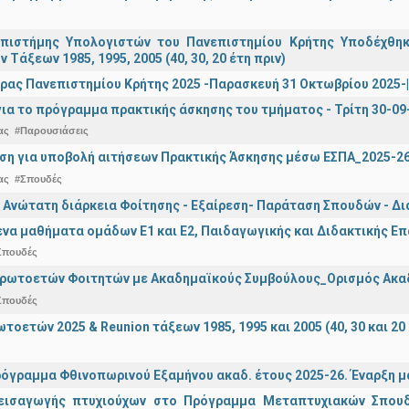
πιστήμης Υπολογιστών του Πανεπιστημίου Κρήτης Υποδέχθη
ν Τάξεων 1985, 1995, 2005 (40, 30, 20 έτη πριν)
ρας Πανεπιστημίου Κρήτης 2025 -Παρασκευή 31 Οκτωβρίου 2025-| 
ια το πρόγραμμα πρακτικής άσκησης του τμήματος - Τρίτη 30-09
ας
#Παρουσιάσεις
ση για υποβολή αιτήσεων Πρακτικής Άσκησης μέσω ΕΣΠΑ_2025-2
ας
#Σπουδές
 Ανώτατη διάρκεια Φοίτησης - Εξαίρεση- Παράταση Σπουδών - Δ
α μαθήματα ομάδων Ε1 και Ε2, Παιδαγωγικής και Διδακτικής Επά
Σπουδές
Πρωτοετών Φοιτητών με Ακαδημαϊκούς Συμβούλους_Ορισμός Ακα
Σπουδές
οετών 2025 & Reunion τάξεων 1985, 1995 και 2005 (40, 30 και 20 
όγραμμα Φθινοπωρινού Εξαμήνου ακαδ. έτους 2025-26. Έναρξη 
εισαγωγής πτυχιούχων στo Πρόγραμμα Μεταπτυχιακών Σπουδ