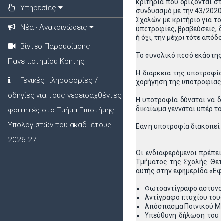
κριτήρια που ορίζονται σ
Υπηρεσίες
συνδυασμό με την 43/2020
Σχολών με κριτήριο για τ
Νέα - Ανακοινώσεις
υποτροφίες, βραβεύσεις, 
ή όχι, την μέχρι τότε απ
Βίντεο Παρουσίασης
Το συνολικό ποσό εκάστης 
Πανεπιστημίου Κρήτης
Η διάρκεια της υποτροφία
Γενικές πληροφορίες /
χορήγηση της υποτροφίας δ
οδηγίες για τους νεοεισαχθέντες
Η υποτροφία δύναται να δ
δικαίωμα γεννάται υπέρ τ
φοιτητές στο Τμήμα Επιστήμης
Υπολογιστών του ακαδ. έτους
Εάν η υποτροφία διακοπεί
2026-27
Οι ενδιαφερόμενοι πρέπε
Τμήματος της Σχολής Θετ
αυτής στην εφημερίδα «Εφ
Φωτοαντίγραφο αστυνομι
Αντίγραφο πτυχίου του
Απόσπασμα Ποινικού Μη
Υπεύθυνη δήλωση του Ν