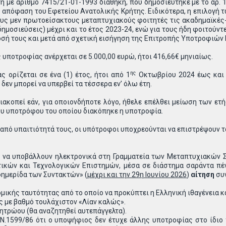
τη με αριθμό 7415/21-01-1993 διαθήκη, που δημοσιεύτηκε με το αρ
 απόφαση του Εφετείου Ανατολικής Κρήτης. Ειδικότερα, η επιλογή
ους μεν πρωτοείσακτους μεταπτυχιακούς φοιτητές τις ακαδημαϊκές
δημοσιεύσεις) μέχρι και το έτος 2023-24, ενώ για τους ήδη φοιτού
όδοσή τους και μετά από σχετική εισήγηση της Επιτροπής Υποτροφιώ
υποτροφίας ανέρχεται σε 5.000,00 ευρώ, ήτοι 416,66€ μηνιαίως.
ης
ς ορίζεται σε ένα (1) έτος, ήτοι από 1
Οκτωβρίου 2024 έως και 3
εν μπορεί να υπερβεί τα τέσσερα εν’ όλω έτη.
ιακοπεί εάν, για οποιονδήποτε λόγο, ήθελε επέλθει μείωση των ε
ου υποτρόφου του οποίου διακόπηκε η υποτροφία.
 από υπαιτιότητά τους, οι υπότροφοι υποχρεούνται να επιστρέψουν τ
ι να υποβάλλουν ηλεκτρονικά στη Γραμματεία των Μεταπτυχιακών Σ
ικών και Τεχνολογικών Επιστημών, μέσα σε διάστημα σαράντα πέ
ημερίδα των Συντακτών» (
μέχρι και την 29η Ιουνίου 2026
)
αίτηση
συν
κής ταυτότητας από το οποίο να προκύπτει η Ελληνική ιθαγένεια και
ς με βαθμό τουλάχιστον «Λίαν καλώς».
τρώου (θα αναζητηθεί αυτεπάγγελτα).
.1599/86 ότι ο υποψήφιος δεν έτυχε άλλης υποτροφίας στο ίδιο χ