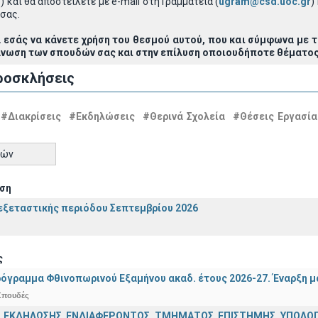
 και θα αποστείλετε με e-mail στη Γραμματεία (
ugram@csd.uoc.gr
)
σας.
α εσάς να κάνετε χρήση του θεσμού αυτού, που και σύμφωνα με 
άνωση των σπουδών σας και στην επίλυση οποιουδήποτε θέματος
ροσκλήσεις
#Διακρίσεις
#Εκδηλώσεις
#Θερινά Σχολεία
#Θέσεις Εργασία
τών
ση
ξεταστικής περιόδου Σεπτεμβρίου 2026
ς
όγραμμα Φθινοπωρινού Εξαμήνου ακαδ. έτους 2026-27. Έναρξη 
Σπουδές
 ΕΚΔΗΛΩΣΗΣ ΕΝΔΙΑΦΕΡΟΝΤΟΣ ΤΜΗΜΑΤΟΣ ΕΠΙΣΤΗΜΗΣ ΥΠΟΛΟΓΙ