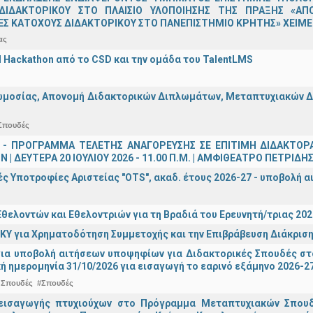
ΔΙΔΑΚΤΟΡΙΚΟΥ ΣΤΟ ΠΛΑΙΣΙΟ ΥΛΟΠΟΙΗΣΗΣ ΤΗΣ ΠΡΑΞΗΣ «ΑΠ
Σ ΚΑΤΟΧΟΥΣ ΔΙΔΑΚΤΟΡΙΚΟΥ ΣΤΟ ΠΑΝΕΠΙΣΤΗΜΙΟ ΚΡΗΤΗΣ» ΧΕΙΜΕΡ
ας
AI Hackathon από το CSD και την ομάδα του TalentLMS
μοσίας, Απονομή Διδακτορικών Διπλωμάτων, Μεταπτυχιακών Διπ
Σπουδές
 - ΠΡΟΓΡΑΜΜΑ ΤΕΛΕΤΗΣ ΑΝΑΓΟΡΕΥΣΗΣ ΣΕ ΕΠΙΤΙΜΗ ΔΙΔΑΚΤΟΡ
 | ΔΕΥΤΕΡΑ 20 ΙΟΥΛΙΟΥ 2026 - 11.00 Π.Μ. | ΑΜΦΙΘΕΑΤΡΟ ΠΕΤΡΙΔΗ
ς Υποτροφίες Αριστείας "OTS", ακαδ. έτους 2026-27 - υποβολή α
θελοντών και Εθελοντριών για τη Βραδιά του Ερευνητή/τριας 202
ΚΥ για Χρηματοδότηση Συμμετοχής και την Επιβράβευση Διάκριση
για υποβολή αιτήσεων υποψηφίων για Διδακτορικές Σπουδές στ
ή ημερομηνία 31/10/2026 για εισαγωγή το εαρινό εξάμηνο 2026-2
 Σπουδές
#Σπουδές
εισαγωγής πτυχιούχων στo Πρόγραμμα Μεταπτυχιακών Σπουδ