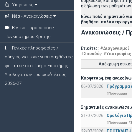
σύμβουλος και ο φοιτητής)
Υπηρεσίες
η δήλωση των μαθημάτων 
Νέα - Ανακοινώσεις
Είναι πολύ σημαντικό γι
βοηθήσει πολύ στην οργ
Βίντεο Παρουσίασης
Ανακοινώσεις / Π
Πανεπιστημίου Κρήτης
Γενικές πληροφορίες /
Ετικέτες:
#Διαγωνισμοί
#Σπουδές
#Υποτροφίες
οδηγίες για τους νεοεισαχθέντες
Απόκρυψη ετικε
φοιτητές στο Τμήμα Επιστήμης
Υπολογιστών του ακαδ. έτους
Καρφιτσωμένη ανακοίνω
2026-27
06/07/2026
Πρόγραμμα ε
#Πρόγραμμα
Σημαντικές ανακοινώσει
31/07/2026
Ωρολόγιο Πρ
#Πρόγραμμα
#
22/07/2026
ΠΡΟΣΚΛΗΣΗ