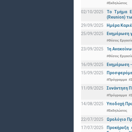
#Εκδηλώσεις
02/10/2025
Το Τμήμα Ε
(Reunion) τω
29/09/2025
Ημέρα Καριέ
25/09/2025
Ενημέρωση γ
#Θέσεις Εργασί
23/09/2025
1η Ανακοίνω
#Θέσεις Εργασί
16/09/2025
Ενημέρωση -
15/09/2025
Προσφερόμεν
#Πρόγραμμα
#
11/09/2025
Συνάντηση 
#Πρόγραμμα
#
14/08/2025
Υποδοχή Πρωτ
#Εκδηλώσεις
22/07/2025
Ωρολόγιο Πρ
17/07/2025
Προκήρυξη 