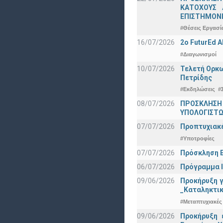
ΚΑΤΟΧΟΥΣ 
ΕΠΙΣΤΗΜΟΝΕ
#Θέσεις Εργασί
16/07/2026
2o FuturEd 
#Διαγωνισμοί
10/07/2026
Τελετή Ορκω
Πετρίδης
#Εκδηλώσεις
#
08/07/2026
ΠΡΟΣΚΛΗΣΗ
ΥΠΟΛΟΓΙΣΤΩΝ
07/07/2026
Προπτυχιακέ
#Υποτροφίες
07/07/2026
Πρόσκληση Ε
06/07/2026
Πρόγραμμα Ι
09/06/2026
Προκήρυξη 
_Καταληκτικ
#Μεταπτυχιακές
09/06/2026
Προκήρυξη 