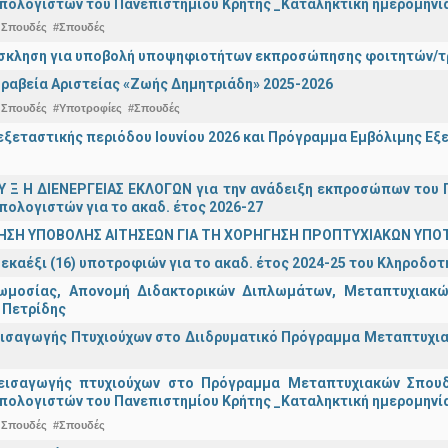
πολογιστών του Πανεπιστημίου Κρήτης _Καταληκτική ημερομηνία 
 Σπουδές
#Σπουδές
σκληση για υποβολή υποψηφιοτήτων εκπροσώπησης φοιτητών/τρ
ραβεία Αριστείας «Ζωής Δημητριάδη» 2025-2026
 Σπουδές
#Υποτροφίες
#Σπουδές
ξεταστικής περιόδου Ιουνίου 2026 και Πρόγραμμα Εμβόλιμης Εξε
 Υ Ξ Η ΔΙΕΝΕΡΓΕΙΑΣ ΕΚΛΟΓΩΝ για την ανάδειξη εκπροσώπων του Π
πολογιστών για το ακαδ. έτος 2026-27
ΗΣΗ ΥΠΟΒΟΛΗΣ ΑΙΤΗΣΕΩΝ ΓΙΑ ΤΗ ΧΟΡΗΓΗΣΗ ΠΡΟΠΤΥΧΙΑΚΩΝ ΥΠΟ
εκαέξι (16) υποτροφιών για το ακαδ. έτος 2024-25 του Κληροδο
ωμοσίας, Απονομή Διδακτορικών Διπλωμάτων, Μεταπτυχιακών
 Πετρίδης
ισαγωγής Πτυχιούχων στο Διιδρυματικό Πρόγραμμα Μεταπτυχιακ
εισαγωγής πτυχιούχων στo Πρόγραμμα Μεταπτυχιακών Σπουδ
πολογιστών του Πανεπιστημίου Κρήτης _Καταληκτική ημερομηνία
 Σπουδές
#Σπουδές