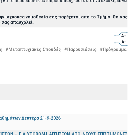
 ή θα το παραδώσετε αυτοπροσώπως, ώστε έτσι να ολοκληρωθεί
την ισχύουσα νομοθεσία σας παρέχεται από το Τμήμα. Θα σας
 σας απασχολεί.
A+
A-
ς
#Μεταπτυχιακές Σπουδές
#Παρουσιάσεις
#Πρόγραμμα
μαθημάτων Δευτέρα 21-9-2026
ΣΤΩΝ - ΓΙΑ ΥΠΟΒΟΛΗ ΑΙΤΗΣΕΩΝ ΑΠΟ ΝΕΟΥΣ ΕΠΙΣΤΗΜΟΝΕΣ