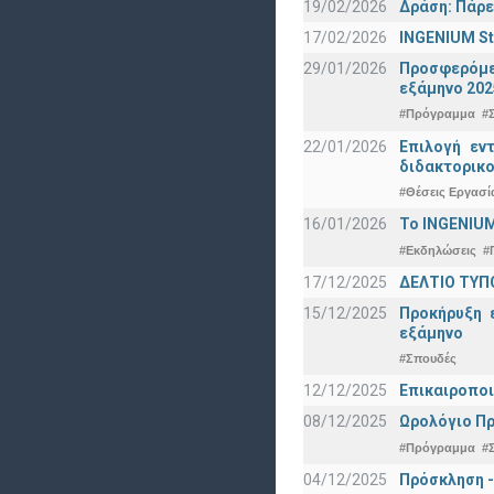
19/02/2026
Δράση: Πάρε
17/02/2026
INGENIUM St
29/01/2026
Προσφερόμεν
εξάμηνο 202
#Πρόγραμμα
#
22/01/2026
Επιλογή εν
διδακτορικο
#Θέσεις Εργασί
16/01/2026
Το INGENIUM
#Εκδηλώσεις
#
17/12/2025
ΔΕΛΤΙΟ ΤΥΠΟ
15/12/2025
Προκήρυξη 
εξάμηνο
#Σπουδές
12/12/2025
Επικαιροποι
08/12/2025
Ωρολόγιο Πρ
#Πρόγραμμα
#
04/12/2025
Πρόσκληση -