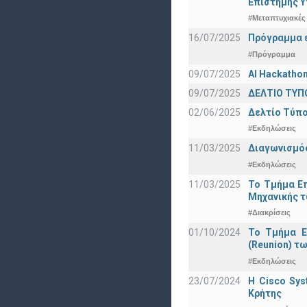
Eπιστήμης Υ
#Μεταπτυχιακές
16/07/2025
Πρόγραμμα ε
#Πρόγραμμα
09/07/2025
AI Hackatho
09/07/2025
ΔΕΛΤΙΟ ΤΥΠΟ
02/06/2025
Δελτίο Τύπο
#Εκδηλώσεις
11/03/2025
Διαγωνισμός
#Εκδηλώσεις
11/03/2025
Το Τμήμα Επ
Μηχανικής τ
#Διακρίσεις
01/10/2024
Το Τμήμα Ε
(Reunion) τω
#Εκδηλώσεις
23/07/2024
Η Cisco Sy
Κρήτης