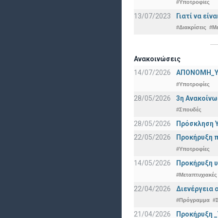
#Υποτροφίες
13/07/2023
Γιατί να εί
#Διακρίσεις
#Μ
Ανακοινώσεις
14/07/2026
ΑΠΟΝΟΜΗ_Υ
#Υποτροφίες
28/05/2026
3η Ανακοίνω
#Σπουδές
28/05/2026
Πρόσκληση Υ
22/05/2026
Προκήρυξη π
#Υποτροφίες
14/05/2026
Προκήρυξη υ
#Μεταπτυχιακές
22/04/2026
Διενέργεια 
#Πρόγραμμα
#
21/04/2026
Προκήρυξη _