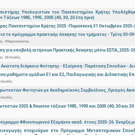
πιστήμης Υπολογιστών του Πανεπιστημίου Κρήτης Υποδέχθη
ν Τάξεων 1985, 1995, 2005 (40, 30, 20 έτη πριν)
ρας Πανεπιστημίου Κρήτης 2025 -Παρασκευή 31 Οκτωβρίου 2025-| 
ια το πρόγραμμα πρακτικής άσκησης του τμήματος - Τρίτη 30-09
ας
#Παρουσιάσεις
ση για υποβολή αιτήσεων Πρακτικής Άσκησης μέσω ΕΣΠΑ_2025-2
ας
#Σπουδές
 Ανώτατη διάρκεια Φοίτησης - Εξαίρεση- Παράταση Σπουδών - Δ
α μαθήματα ομάδων Ε1 και Ε2, Παιδαγωγικής και Διδακτικής Επά
Σπουδές
Πρωτοετών Φοιτητών με Ακαδημαϊκούς Συμβούλους_Ορισμός Ακα
Σπουδές
οετών 2025 & Reunion τάξεων 1985, 1995 και 2005 (40, 30 και 20 
όγραμμα Φθινοπωρινού Εξαμήνου ακαδ. έτους 2025-26. Έναρξη 
εισαγωγής πτυχιούχων στo Πρόγραμμα Μεταπτυχιακών Σπουδ