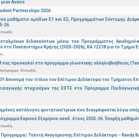
 μιαν Ανάσα
udent Partnerships 2026
α μαθήματα ομάδων Ε1 και Ε2, Προγραμμάτων Σύντομης Διάρκει
5-26
Σπουδές
τεταλμένων διδασκόντων μέσω του Προγράμματος Ακαδημαϊκή
ύ στο Πανεπιστήμιο Κρήτης (2025-2026), ΚΑ 12218 για το Τμήμα 
ας
 σας προσκαλεί στο πρόγραμμα γλωσσικής αλληλοβοήθειας (Ta
Πρόγραμμα
#Σπουδές
Υ Απονομή του τίτλου του Επίτιμου Διδάκτορα του Τμήματος Επι
εισαγωγής πτυχιούχων της ΣΘΤΕ στο Πρόγραμμα Παιδαγωγικής
ημένος κατάλογος φοιτητών/τριών που διαγράφονται λόγω υπέρ
όγραμμα Εαρινού Εξαμήνου ακαδ. έτους 2025-26. Έναρξη μαθημά
Σπουδές
 Πρόγραμμα | Τελετή Αναγόρευσης Επίτιμου Διδάκτορα – Randy 