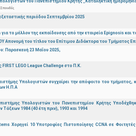
πολογιστών του Πανεπιστημίου Κρήτης _Καταληκτική ημερομηνία 
 Σπουδές
ξεταστικής περιόδου Σεπτεμβρίου 2025
n για το μέλλον της εκπαίδευσης από την εταιρεία Epignosis κα
Υ Απονομή του τίτλου του Επίτιμου Διδάκτορα του Τμήματος Ε
υ: Παρασκευή 23 Μαΐου 2025,
 FIRST LEGO League Challenge στο Π.Κ.
ιστήμης Υπολογιστών συγχαίρει την απόφοιτο του τμήματος, κα
ων Η.Π.Α
πιστήμης Υπολογιστών του Πανεπιστημίου Κρήτης Υποδέχθη
ν Τάξεων 1984 (40 έτη πριν), 1993 και 1994
stems Χορηγεί 10 Υποτροφίες Πιστοποίησης CCNA σε Φοιτητέ