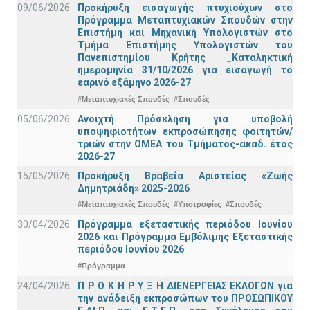
09/06/2026
Προκήρυξη εισαγωγής πτυχιούχων στo
Πρόγραμμα Μεταπτυχιακών Σπουδών στην
Επιστήμη και Μηχανική Υπολογιστών στο
Τμήμα Eπιστήμης Υπολογιστών του
Πανεπιστημίου Κρήτης _Καταληκτική
ημερομηνία 31/10/2026 για εισαγωγή το
εαρινό εξάμηνο 2026-27
#Μεταπτυχιακές Σπουδές
#Σπουδές
05/06/2026
Ανοιχτή Πρόσκληση για υποβολή
υποψηφιοτήτων εκπροσώπησης φοιτητών/
τριών στην ΟΜΕΑ του Τμήματος-ακαδ. έτος
2026-27
15/05/2026
Προκήρυξη Βραβεία Αριστείας «Ζωής
Δημητριάδη» 2025-2026
#Μεταπτυχιακές Σπουδές
#Υποτροφίες
#Σπουδές
30/04/2026
Πρόγραμμα εξεταστικής περιόδου Ιουνίου
2026 και Πρόγραμμα Εμβόλιμης Εξεταστικής
περιόδου Ιουνίου 2026
#Πρόγραμμα
24/04/2026
Π Ρ Ο Κ Η Ρ Υ Ξ Η ΔΙΕΝΕΡΓΕΙΑΣ ΕΚΛΟΓΩΝ για
την ανάδειξη εκπροσώπων του ΠΡΟΣΩΠΙΚΟΥ