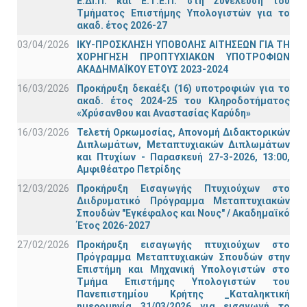
Ε.ΔΙ.Π. και Ε.Τ.Ε.Π. στη Συνέλευση του
Τμήματος Επιστήμης Υπολογιστών για το
ακαδ. έτος 2026-27
03/04/2026
ΙΚΥ-ΠΡΟΣΚΛΗΣΗ ΥΠΟΒΟΛΗΣ ΑΙΤΗΣΕΩΝ ΓΙΑ ΤΗ
ΧΟΡΗΓΗΣΗ ΠΡΟΠΤΥΧΙΑΚΩΝ ΥΠΟΤΡΟΦΙΩΝ
ΑΚΑΔΗΜΑΪΚΟΥ ΕΤΟΥΣ 2023-2024
16/03/2026
Προκήρυξη δεκαέξι (16) υποτροφιών για το
ακαδ. έτος 2024-25 του Κληροδοτήματος
«Χρύσανθου και Αναστασίας Καρύδη»
16/03/2026
Τελετή Ορκωμοσίας, Απονομή Διδακτορικών
Διπλωμάτων, Μεταπτυχιακών Διπλωμάτων
και Πτυχίων - Παρασκευή 27-3-2026, 13:00,
Αμφιθέατρο Πετρίδης
12/03/2026
Προκήρυξη Εισαγωγής Πτυχιούχων στο
Διιδρυματικό Πρόγραμμα Μεταπτυχιακών
Σπουδών "Εγκέφαλος και Νους" / Ακαδημαϊκό
Έτος 2026-2027
27/02/2026
Προκήρυξη εισαγωγής πτυχιούχων στo
Πρόγραμμα Μεταπτυχιακών Σπουδών στην
Επιστήμη και Μηχανική Υπολογιστών στο
Τμήμα Eπιστήμης Υπολογιστών του
Πανεπιστημίου Κρήτης _Καταληκτική
ημερομηνία 31/03/2026 για εισαγωγή το