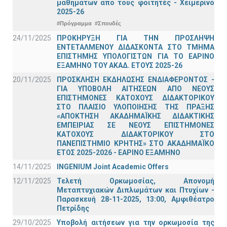
μαθημάτων από τους φοιτητές - Χειμερινό
2025-26
#Πρόγραμμα
#Σπουδές
24/11/2025
ΠΡΟΚΗΡΥΞΗ ΓΙΑ ΤΗΝ ΠΡΟΣΛΗΨΗ
ΕΝΤΕΤΑΛΜΕΝΟΥ ΔΙΔΑΣΚΟΝΤΑ ΣΤΟ ΤΜΗΜΑ
ΕΠΙΣΤΗΜΗΣ ΥΠΟΛΟΓΙΣΤΩΝ ΓΙΑ ΤΟ ΕΑΡΙΝΟ
ΕΞΑΜΗΝΟ ΤΟΥ ΑΚΑΔ. ΕΤΟΥΣ 2025-26
20/11/2025
ΠΡΟΣΚΛΗΣΗ ΕΚΔΗΛΩΣΗΣ ΕΝΔΙΑΦΕΡΟΝΤΟΣ -
ΓΙΑ ΥΠΟΒΟΛΗ ΑΙΤΗΣΕΩΝ ΑΠΟ ΝΕΟΥΣ
ΕΠΙΣΤΗΜΟΝΕΣ ΚΑΤΟΧΟΥΣ ΔΙΔΑΚΤΟΡΙΚΟΥ
ΣΤΟ ΠΛΑΙΣΙΟ ΥΛΟΠΟΙΗΣΗΣ ΤΗΣ ΠΡΑΞΗΣ
«ΑΠΟΚΤΗΣΗ ΑΚΑΔΗΜΑΪΚΗΣ ΔΙΔΑΚΤΙΚΗΣ
ΕΜΠΕΙΡΙΑΣ ΣΕ ΝΕΟΥΣ ΕΠΙΣΤΗΜΟΝΕΣ
ΚΑΤΟΧΟΥΣ ΔΙΔΑΚΤΟΡΙΚΟΥ ΣΤΟ
ΠΑΝΕΠΙΣΤΗΜΙΟ ΚΡΗΤΗΣ» ΣΤΟ ΑΚΑΔΗΜΑΪΚΟ
ΕΤΟΣ 2025-2026 - ΕΑΡΙΝΟ ΕΞΑΜΗΝΟ
14/11/2025
INGENIUM Joint Academic Offers
12/11/2025
Τελετή Ορκωμοσίας, Απονομή
Μεταπτυχιακών Διπλωμάτων και Πτυχίων -
Παρασκευή 28-11-2025, 13:00, Αμφιθέατρο
Πετρίδης
29/10/2025
Υποβολή αιτήσεων για την ορκωμοσία της