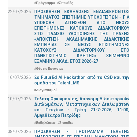
#Πρόγραμμα
#Σπουδές
22/07/2026
ΠΡΟΣΚΛΗΣΗ ΕΚΔΗΛΩΣΗΣ ΕΝΔΙΑΦΕΡΟΝΤΟΣ
ΤΜΗΜΑΤΟΣ ΕΠΙΣΤΗΜΗΣ ΥΠΟΛΟΓΙΣΤΩΝ - ΓΙΑ
ΥΠΟΒΟΛΗ ΑΙΤΗΣΕΩΝ ΑΠΟ ΝΕΟΥΣ
ΕΠΙΣΤΗΜΟΝΕΣ ΚΑΤΟΧΟΥΣ ΔΙΔΑΚΤΟΡΙΚΟΥ
ΣΤΟ ΠΛΑΙΣΙΟ ΥΛΟΠΟΙΗΣΗΣ ΤΗΣ ΠΡΑΞΗΣ
«ΑΠΟΚΤΗΣΗ ΑΚΑΔΗΜΑΪΚΗΣ ΔΙΔΑΚΤΙΚΗΣ
ΕΜΠΕΙΡΙΑΣ ΣΕ ΝΕΟΥΣ ΕΠΙΣΤΗΜΟΝΕΣ
ΚΑΤΟΧΟΥΣ ΔΙΔΑΚΤΟΡΙΚΟΥ ΣΤΟ
ΠΑΝΕΠΙΣΤΗΜΙΟ ΚΡΗΤΗΣ» ΧΕΙΜΕΡΙΝΟ
ΕΞΑΜΗΝΟ ΑΚΑΔ. ΕΤΟΣ 2026-27
#Θέσεις Εργασίας
16/07/2026
2o FuturEd AI Hackathon από το CSD και την
ομάδα του TalentLMS
#Διαγωνισμοί
10/07/2026
Τελετή Ορκωμοσίας, Απονομή Διδακτορικών
Διπλωμάτων, Μεταπτυχιακών Διπλωμάτων
και Πτυχίων - Τρίτη 21-7-2026, 11:00,
Αμφιθέατρο Πετρίδης
#Εκδηλώσεις
#Σπουδές
08/07/2026
ΠΡΟΣΚΛΗΣΗ - ΠΡΟΓΡΑΜΜΑ ΤΕΛΕΤΗΣ
ΑΝΑΓΟΡΕΥΣΗΣ ΣΕ ΕΠΙΤΙΜΗ ΔΙΔΑΚΤΟΡΑ ΤΗΣ