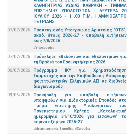
ΚΑΘΗΓΗΤΡΙΑΣ ΛΥΔΙΑΣ ΚΑΒΡΑΚΗ - ΤΜΗΜΑ
ΕΠΙΣΤΗΜΗΣ ΥΠΟΛΟΓΙΣΤΩΝ | ΔΕΥΤΕΡΑ 20
ΙΟΥΛΙΟΥ 2026 - 11.00 Π.Μ. | ΑΜΦΙΘΕΑΤΡΟ
ΠΕΤΡΙΔΗΣ
07/07/2026
Προπτυχιακές Υποτροφίες Αριστείας "OTS",
ακαδ. έτους 2026-27 - υποβολή αιτήσεων
έως 7/8/2026
#Υποτροφίες
07/07/2026
Πρόσκληση Εθελοντών και Εθελοντριών για
τη Βραδιά του Ερευνητή/τριας 2026
06/07/2026
Πρόγραμμα ΙΚΥ για Χρηματοδότηση
Συμμετοχής και την Επιβράβευση Διάκρισης
φοιτητών/τριών Ελληνικών ΑΕΙ σε διεθνείς
διαγωνισμούς
09/06/2026
Προκήρυξη για υποβολή αιτήσεων
υποψηφίων για Διδακτορικές Σπουδές στο
Τμήμα Eπιστήμης Υπολογιστών του
Πανεπιστημίου Κρήτης _Καταληκτική
ημερομηνία 31/10/2026 για εισαγωγή το
εαρινό εξάμηνο 2026-27
#Μεταπτυχιακές Σπουδές
#Σπουδές