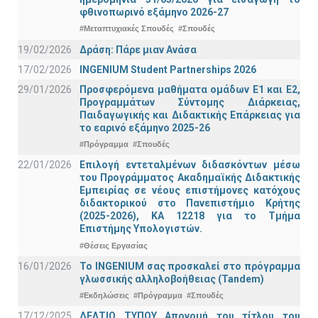
φθινοπωρινό εξάμηνο 2026-27
#Μεταπτυχιακές Σπουδές
#Σπουδές
19/02/2026
Δράση: Πάρε μιαν Ανάσα
17/02/2026
INGENIUM Student Partnerships 2026
29/01/2026
Προσφερόμενα μαθήματα ομάδων Ε1 και Ε2,
Προγραμμάτων Σύντομης Διάρκειας,
Παιδαγωγικής και Διδακτικής Επάρκειας για
το εαρινό εξάμηνο 2025-26
#Πρόγραμμα
#Σπουδές
22/01/2026
Επιλογή εντεταλμένων διδασκόντων μέσω
του Προγράμματος Ακαδημαϊκής Διδακτικής
Εμπειρίας σε νέους επιστήμονες κατόχους
διδακτορικού στο Πανεπιστήμιο Κρήτης
(2025-2026), ΚΑ 12218 για το Τμήμα
Επιστήμης Υπολογιστών.
#Θέσεις Εργασίας
16/01/2026
Το INGENIUM σας προσκαλεί στο πρόγραμμα
γλωσσικής αλληλοβοήθειας (Tandem)
#Εκδηλώσεις
#Πρόγραμμα
#Σπουδές
17/12/2025
ΔΕΛΤΙΟ ΤΥΠΟΥ Απονομή του τίτλου του