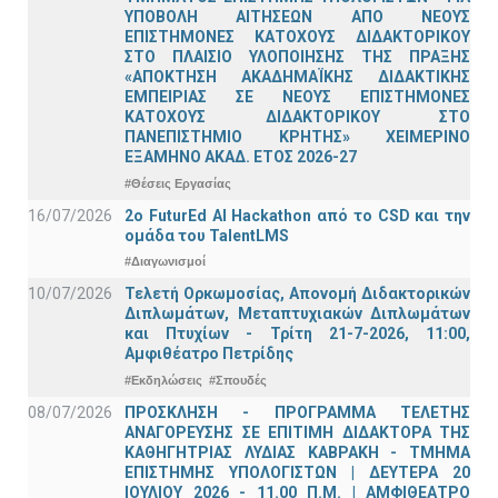
ΥΠΟΒΟΛΗ ΑΙΤΗΣΕΩΝ ΑΠΟ ΝΕΟΥΣ
ΕΠΙΣΤΗΜΟΝΕΣ ΚΑΤΟΧΟΥΣ ΔΙΔΑΚΤΟΡΙΚΟΥ
ΣΤΟ ΠΛΑΙΣΙΟ ΥΛΟΠΟΙΗΣΗΣ ΤΗΣ ΠΡΑΞΗΣ
«ΑΠΟΚΤΗΣΗ ΑΚΑΔΗΜΑΪΚΗΣ ΔΙΔΑΚΤΙΚΗΣ
ΕΜΠΕΙΡΙΑΣ ΣΕ ΝΕΟΥΣ ΕΠΙΣΤΗΜΟΝΕΣ
ΚΑΤΟΧΟΥΣ ΔΙΔΑΚΤΟΡΙΚΟΥ ΣΤΟ
ΠΑΝΕΠΙΣΤΗΜΙΟ ΚΡΗΤΗΣ» ΧΕΙΜΕΡΙΝΟ
ΕΞΑΜΗΝΟ ΑΚΑΔ. ΕΤΟΣ 2026-27
#Θέσεις Εργασίας
16/07/2026
2o FuturEd AI Hackathon από το CSD και την
ομάδα του TalentLMS
#Διαγωνισμοί
10/07/2026
Τελετή Ορκωμοσίας, Απονομή Διδακτορικών
Διπλωμάτων, Μεταπτυχιακών Διπλωμάτων
και Πτυχίων - Τρίτη 21-7-2026, 11:00,
Αμφιθέατρο Πετρίδης
#Εκδηλώσεις
#Σπουδές
08/07/2026
ΠΡΟΣΚΛΗΣΗ - ΠΡΟΓΡΑΜΜΑ ΤΕΛΕΤΗΣ
ΑΝΑΓΟΡΕΥΣΗΣ ΣΕ ΕΠΙΤΙΜΗ ΔΙΔΑΚΤΟΡΑ ΤΗΣ
ΚΑΘΗΓΗΤΡΙΑΣ ΛΥΔΙΑΣ ΚΑΒΡΑΚΗ - ΤΜΗΜΑ
ΕΠΙΣΤΗΜΗΣ ΥΠΟΛΟΓΙΣΤΩΝ | ΔΕΥΤΕΡΑ 20
ΙΟΥΛΙΟΥ 2026 - 11.00 Π.Μ. | ΑΜΦΙΘΕΑΤΡΟ