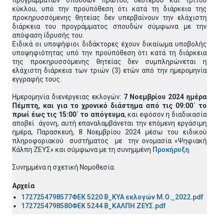
προγραμμάτων σπουδών πρώτου, δεύτερου και τρίτου
κύκλου, υπό την προϋπόθεση ότι κατά τη διάρκεια της
προκηρυσσόμενης θητείας δεν υπερβαίνουν την ελάχιστη
διάρκεια του προγράμματος σπουδών σύμφωνα με την
απόφαση ίδρυσής του.
Ειδικά οι υποψήφιοι διδάκτορες έχουν δικαίωμα υποβολής
υποψηφιότητας υπό την προϋπόθεση ότι κατά τη διάρκεια
της προκηρυσσόμενης θητείας δεν συμπληρώνεται η
ελάχιστη διάρκεια των τριών (3) ετών από την ημερομηνία
εγγραφής τους.
Ημερομηνία διενέργειας εκλογών:
7 Νοεμβρίου 2024 ημέρα
Πέμπτη, και για το χρονικό διάστημα από τις 09:00΄ το
πρωί έως τις 15:00΄ το απόγευμα
, και εφόσον η διαδικασία
αποβεί άγονη, αυτή επαναλαμβάνεται την επόμενη εργάσιμη
ημέρα, Παρασκευή, 8 Νοεμβρίου 2024 μέσω του ειδικού
πληροφοριακού συστήματος με την ονομασία «Ψηφιακή
Κάλπη ΖΕΥΣ» και σύμφωνα με τη συνημμένη
Προκήρυξη
.
Συνημμένα η σχετική Νομοθεσία.
Αρχεία
1727254798577ΦΕΚ 5220 Β_ΚΥΑ εκλογών Μ.Ο._2022.pdf
1727254798580ΦΕΚ 5244 Β_ΚΑΛΠΗ ΖΕΥΣ.pdf