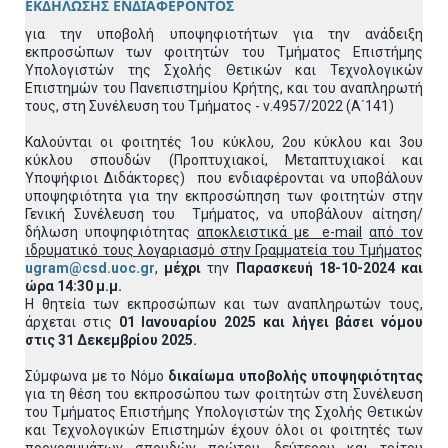
ΕΚΔΗΛΩΣΗΣ ΕΝΔΙΑΦΕΡΟΝΤΟΣ
για την υποβολή υποψηφιοτήτων για την ανάδειξη
εκπροσώπων των φοιτητών του Τμήματος Επιστήμης
Υπολογιστών της Σχολής Θετικών και Τεχνολογικών
Επιστημών του Πανεπιστημίου Κρήτης, και του αναπληρωτή
τους, στη Συνέλευση του Τμήματος - ν.4957/2022 (Α΄141)
Καλούνται οι φοιτητές 1ου κύκλου, 2ου κύκλου και 3ου
κύκλου σπουδών (Προπτυχιακοί, Μεταπτυχιακοί και
Υποψήφιοι Διδάκτορες) που ενδιαφέρονται να υποβάλουν
υποψηφιότητα για την εκπροσώπηση των φοιτητών στην
Γενική Συνέλευση του Τμήματος, να υποβάλουν αίτηση/
δήλωση υποψηφιότητας
αποκλειστικά με e-mail
από τον
ιδρυματικό τους λογαριασμό στην Γραμματεία του Τμήματος
ugram@csd.uoc.gr
,
μέχρι
την
Παρασκευή 18-10-2024 και
ώρα 14:30 μ.μ.
Η θητεία των εκπροσώπων και των αναπληρωτών τους,
άρχεται στις
01 Ιανουαρίου 2025 και λήγει βάσει νόμου
στις 31 Δεκεμβρίου 2025.
Σύμφωνα με το Νόμο
δικαίωμα υποβολής υποψηφιότητας
για τη θέση του εκπροσώπου των φοιτητών στη Συνέλευση
του Τμήματος Επιστήμης Υπολογιστών της Σχολής Θετικών
και Τεχνολογικών Επιστημών έχουν όλοι οι φοιτητές των