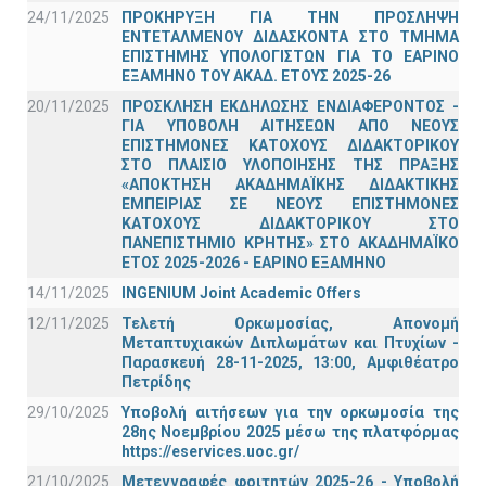
24/11/2025
ΠΡΟΚΗΡΥΞΗ ΓΙΑ ΤΗΝ ΠΡΟΣΛΗΨΗ
ΕΝΤΕΤΑΛΜΕΝΟΥ ΔΙΔΑΣΚΟΝΤΑ ΣΤΟ ΤΜΗΜΑ
ΕΠΙΣΤΗΜΗΣ ΥΠΟΛΟΓΙΣΤΩΝ ΓΙΑ ΤΟ ΕΑΡΙΝΟ
ΕΞΑΜΗΝΟ ΤΟΥ ΑΚΑΔ. ΕΤΟΥΣ 2025-26
20/11/2025
ΠΡΟΣΚΛΗΣΗ ΕΚΔΗΛΩΣΗΣ ΕΝΔΙΑΦΕΡΟΝΤΟΣ -
ΓΙΑ ΥΠΟΒΟΛΗ ΑΙΤΗΣΕΩΝ ΑΠΟ ΝΕΟΥΣ
ΕΠΙΣΤΗΜΟΝΕΣ ΚΑΤΟΧΟΥΣ ΔΙΔΑΚΤΟΡΙΚΟΥ
ΣΤΟ ΠΛΑΙΣΙΟ ΥΛΟΠΟΙΗΣΗΣ ΤΗΣ ΠΡΑΞΗΣ
«ΑΠΟΚΤΗΣΗ ΑΚΑΔΗΜΑΪΚΗΣ ΔΙΔΑΚΤΙΚΗΣ
ΕΜΠΕΙΡΙΑΣ ΣΕ ΝΕΟΥΣ ΕΠΙΣΤΗΜΟΝΕΣ
ΚΑΤΟΧΟΥΣ ΔΙΔΑΚΤΟΡΙΚΟΥ ΣΤΟ
ΠΑΝΕΠΙΣΤΗΜΙΟ ΚΡΗΤΗΣ» ΣΤΟ ΑΚΑΔΗΜΑΪΚΟ
ΕΤΟΣ 2025-2026 - ΕΑΡΙΝΟ ΕΞΑΜΗΝΟ
14/11/2025
INGENIUM Joint Academic Offers
12/11/2025
Τελετή Ορκωμοσίας, Απονομή
Μεταπτυχιακών Διπλωμάτων και Πτυχίων -
Παρασκευή 28-11-2025, 13:00, Αμφιθέατρο
Πετρίδης
29/10/2025
Υποβολή αιτήσεων για την ορκωμοσία της
28ης Νοεμβρίου 2025 μέσω της πλατφόρμας
https://eservices.uoc.gr/
21/10/2025
Μετεγγραφές φοιτητών 2025-26 - Υποβολή