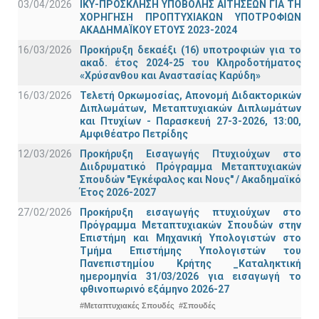
03/04/2026
ΙΚΥ-ΠΡΟΣΚΛΗΣΗ ΥΠΟΒΟΛΗΣ ΑΙΤΗΣΕΩΝ ΓΙΑ ΤΗ
ΧΟΡΗΓΗΣΗ ΠΡΟΠΤΥΧΙΑΚΩΝ ΥΠΟΤΡΟΦΙΩΝ
ΑΚΑΔΗΜΑΪΚΟΥ ΕΤΟΥΣ 2023-2024
16/03/2026
Προκήρυξη δεκαέξι (16) υποτροφιών για το
ακαδ. έτος 2024-25 του Κληροδοτήματος
«Χρύσανθου και Αναστασίας Καρύδη»
16/03/2026
Τελετή Ορκωμοσίας, Απονομή Διδακτορικών
Διπλωμάτων, Μεταπτυχιακών Διπλωμάτων
και Πτυχίων - Παρασκευή 27-3-2026, 13:00,
Αμφιθέατρο Πετρίδης
12/03/2026
Προκήρυξη Εισαγωγής Πτυχιούχων στο
Διιδρυματικό Πρόγραμμα Μεταπτυχιακών
Σπουδών "Εγκέφαλος και Νους" / Ακαδημαϊκό
Έτος 2026-2027
27/02/2026
Προκήρυξη εισαγωγής πτυχιούχων στo
Πρόγραμμα Μεταπτυχιακών Σπουδών στην
Επιστήμη και Μηχανική Υπολογιστών στο
Τμήμα Eπιστήμης Υπολογιστών του
Πανεπιστημίου Κρήτης _Καταληκτική
ημερομηνία 31/03/2026 για εισαγωγή το
φθινοπωρινό εξάμηνο 2026-27
#Μεταπτυχιακές Σπουδές
#Σπουδές