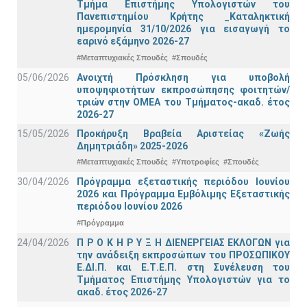
Τμήμα Eπιστήμης Υπολογιστών του
Πανεπιστημίου Κρήτης _Καταληκτική
ημερομηνία 31/10/2026 για εισαγωγή το
εαρινό εξάμηνο 2026-27
#Μεταπτυχιακές Σπουδές
#Σπουδές
05/06/2026
Ανοιχτή Πρόσκληση για υποβολή
υποψηφιοτήτων εκπροσώπησης φοιτητών/
τριών στην ΟΜΕΑ του Τμήματος-ακαδ. έτος
2026-27
15/05/2026
Προκήρυξη Βραβεία Αριστείας «Ζωής
Δημητριάδη» 2025-2026
#Μεταπτυχιακές Σπουδές
#Υποτροφίες
#Σπουδές
30/04/2026
Πρόγραμμα εξεταστικής περιόδου Ιουνίου
2026 και Πρόγραμμα Εμβόλιμης Εξεταστικής
περιόδου Ιουνίου 2026
#Πρόγραμμα
24/04/2026
Π Ρ Ο Κ Η Ρ Υ Ξ Η ΔΙΕΝΕΡΓΕΙΑΣ ΕΚΛΟΓΩΝ για
την ανάδειξη εκπροσώπων του ΠΡΟΣΩΠΙΚΟΥ
Ε.ΔΙ.Π. και Ε.Τ.Ε.Π. στη Συνέλευση του
Τμήματος Επιστήμης Υπολογιστών για το
ακαδ. έτος 2026-27