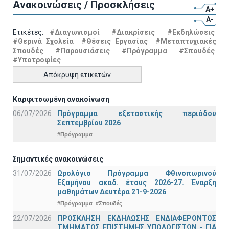
Ανακοινώσεις / Προσκλήσεις
A+
A-
Ετικέτες:
#Διαγωνισμοί
#Διακρίσεις
#Εκδηλώσεις
#Θερινά Σχολεία
#Θέσεις Εργασίας
#Μεταπτυχιακές
Σπουδές
#Παρουσιάσεις
#Πρόγραμμα
#Σπουδές
#Υποτροφίες
Απόκρυψη ετικετών
Καρφιτσωμένη ανακοίνωση
06/07/2026
Πρόγραμμα εξεταστικής περιόδου
Σεπτεμβρίου 2026
#Πρόγραμμα
Σημαντικές ανακοινώσεις
31/07/2026
Ωρολόγιο Πρόγραμμα Φθινοπωρινού
Εξαμήνου ακαδ. έτους 2026-27. Έναρξη
μαθημάτων Δευτέρα 21-9-2026
#Πρόγραμμα
#Σπουδές
22/07/2026
ΠΡΟΣΚΛΗΣΗ ΕΚΔΗΛΩΣΗΣ ΕΝΔΙΑΦΕΡΟΝΤΟΣ
ΤΜΗΜΑΤΟΣ ΕΠΙΣΤΗΜΗΣ ΥΠΟΛΟΓΙΣΤΩΝ - ΓΙΑ