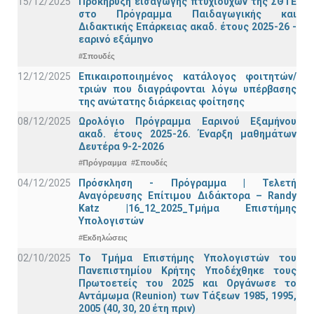
15/12/2025
Προκήρυξη εισαγωγής πτυχιούχων της ΣΘΤΕ
στο Πρόγραμμα Παιδαγωγικής και
Διδακτικής Επάρκειας ακαδ. έτους 2025-26 -
εαρινό εξάμηνο
#Σπουδές
12/12/2025
Επικαιροποιημένος κατάλογος φοιτητών/
τριών που διαγράφονται λόγω υπέρβασης
της ανώτατης διάρκειας φοίτησης
08/12/2025
Ωρολόγιο Πρόγραμμα Εαρινού Εξαμήνου
ακαδ. έτους 2025-26. Έναρξη μαθημάτων
Δευτέρα 9-2-2026
#Πρόγραμμα
#Σπουδές
04/12/2025
Πρόσκληση - Πρόγραμμα | Τελετή
Αναγόρευσης Επίτιμου Διδάκτορα – Randy
Katz |16_12_2025_Τμήμα Επιστήμης
Υπολογιστών
#Εκδηλώσεις
02/10/2025
Το Τμήμα Επιστήμης Υπολογιστών του
Πανεπιστημίου Κρήτης Υποδέχθηκε τους
Πρωτοετείς του 2025 και Οργάνωσε το
Αντάμωμα (Reunion) των Τάξεων 1985, 1995,
2005 (40, 30, 20 έτη πριν)