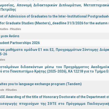
ωμοσίας, Απονομή Διδακτορικών Διπλωμάτων, Μεταπτυχιακών
 Πετρίδης
 of Admission of Graduates to the Inter-Institutional Postgradua
 for Graduate Studies (Masters)_deadline 31/3/2026 for the autum
tudies
#Studies
 μιαν Ανάσα
udent Partnerships 2026
α μαθήματα ομάδων Ε1 και Ε2, Προγραμμάτων Σύντομης Διάρκει
5-26
dies
τεταλμένων διδασκόντων μέσω του Προγράμματος Ακαδημαϊκή
ύ στο Πανεπιστήμιο Κρήτης (2025-2026), ΚΑ 12218 για το Τμήμα 
vites you to language exchange program (Tandem)
ule
#Studies
E Awarding of the title of Honorary Doctorate of the Department o
εισαγωγής πτυχιούχων της ΣΘΤΕ στο Πρόγραμμα Παιδαγωγικής