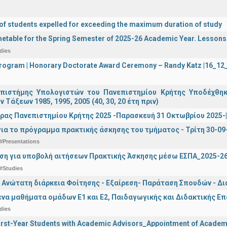
 of students expelled for exceeding the maximum duration of study
etable for the Spring Semester of 2025-26 Academic Year. Lessons
dies
 Program | Honorary Doctorate Award Ceremony – Randy Katz |16_1
πιστήμης Υπολογιστών του Πανεπιστημίου Κρήτης Υποδέχθη
ν Τάξεων 1985, 1995, 2005 (40, 30, 20 έτη πριν)
ρας Πανεπιστημίου Κρήτης 2025 -Παρασκευή 31 Οκτωβρίου 2025-| 
ια το πρόγραμμα πρακτικής άσκησης του τμήματος - Τρίτη 30-09
#Presentations
ση για υποβολή αιτήσεων Πρακτικής Άσκησης μέσω ΕΣΠΑ_2025-2
#Studies
 Ανώτατη διάρκεια Φοίτησης - Εξαίρεση- Παράταση Σπουδών - Δ
α μαθήματα ομάδων Ε1 και Ε2, Παιδαγωγικής και Διδακτικής Επά
dies
irst-Year Students with Academic Advisors_Appointment of Academi