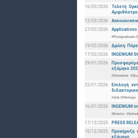
16/03/2026
Τελετή Ορκ
Αμφιθέατρο
12/03/2026
Announcement
27/02/2026
Applications
#Postgraduate S
19/02/2026
Δράση: Πάρε
17/02/2026
INGENIUM St
29/01/2026
Προσφερόμεν
εξάμηνο 202
#Schedule
#Stu
22/01/2026
Επιλογή εν
διδακτορικο
#Job Offerings
16/01/2026
INGENIUM in
#Events
#Sched
17/12/2025
PRESS RELEAS
15/12/2025
Προκήρυξη 
εξάμηνο