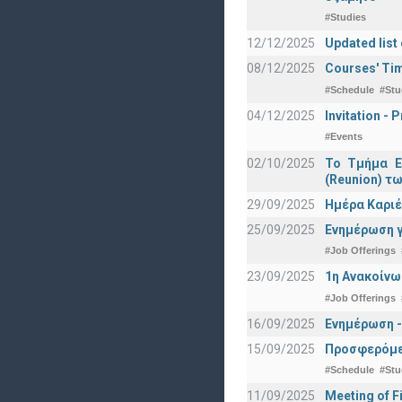
#Studies
12/12/2025
Updated list
08/12/2025
Courses' Tim
#Schedule
#Stu
04/12/2025
Invitation -
#Events
02/10/2025
Το Τμήμα Ε
(Reunion) τω
29/09/2025
Ημέρα Καριέ
25/09/2025
Ενημέρωση γ
#Job Offerings
23/09/2025
1η Ανακοίνω
#Job Offerings
16/09/2025
Ενημέρωση -
15/09/2025
Προσφερόμεν
#Schedule
#Stu
11/09/2025
Meeting of F