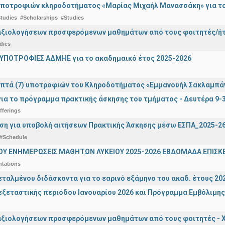
ποτροφιών κληροδοτήματος «Μαρίας Μιχαήλ Μανασσάκη» για το 
tudies
#Scholarships
#Studies
αξιολογήσεων προσφερόμενων μαθημάτων από τους φοιτητές/ήτρ
dies
ΥΠΟΤΡΟΦΙΕΣ ΑΔΜΗΕ για το ακαδημαικό έτος 2025-2026
πτά (7) υποτροφιών του Κληροδοτήματος «Εμμανουήλ Σακλαμπά
ια το πρόγραμμα πρακτικής άσκησης του τμήματος - Δευτέρα 9-
fferings
ση για υποβολή αιτήσεων Πρακτικής Άσκησης μέσω ΕΣΠΑ_2025-2
#Schedule
ΟΥ ΕΝΗΜΕΡΩΣΕΙΣ ΜΑΘΗΤΩΝ ΛΥΚΕΙΟΥ 2025-2026 ΕΒΔΟΜΑΔΑ ΕΠΙΣΚΕ
ntations
εταλμένου διδάσκοντα για το εαρινό εξάμηνο του ακαδ. έτους 2
ξεταστικής περιόδου Ιανουαρίου 2026 και Πρόγραμμα Εμβόλιμης
αξιολογήσεων προσφερόμενων μαθημάτων από τους φοιτητές - Χ