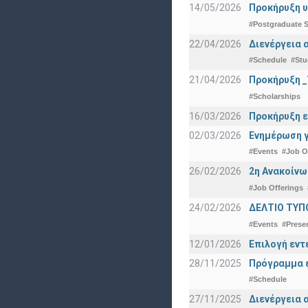
14/05/2026
Προκήρυξη υ
#Postgraduate S
22/04/2026
Διενέργεια 
#Schedule
#Stu
21/04/2026
Προκήρυξη _
#Scholarships
16/03/2026
Προκήρυξη ε
02/03/2026
Ενημέρωση γ
#Events
#Job O
26/02/2026
2η Ανακοίνω
#Job Offerings
24/02/2026
ΔΕΛΤΙΟ ΤΥΠ
#Events
#Prese
12/01/2026
Επιλογή εντ
28/11/2025
Πρόγραμμα ε
#Schedule
27/11/2025
Διενέργεια 