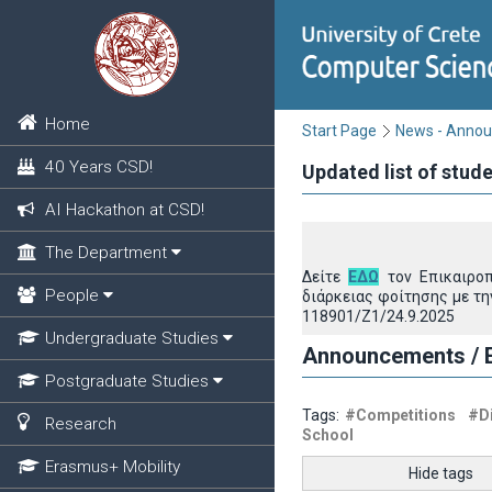
Home
Start Page
News - Anno
40 Years CSD!
Updated list of stud
AI Hackathon at CSD!
The Department
Δείτε
ΕΔΩ
τον Επικαιροπ
People
διάρκειας φοίτησης με την
118901/Ζ1/24.9.2025
Undergraduate Studies
Announcements / E
Postgraduate Studies
Tags:
#Competitions
#Di
Research
School
Erasmus+ Mobility
Hide tags