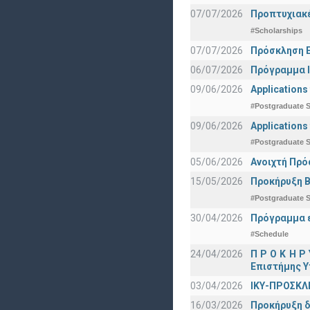
07/07/2026
Προπτυχιακέ
#Scholarships
07/07/2026
Πρόσκληση Ε
06/07/2026
Πρόγραμμα Ι
09/06/2026
Applications
#Postgraduate S
09/06/2026
Applications
#Postgraduate S
05/06/2026
Ανοιχτή Πρό
15/05/2026
Προκήρυξη Β
#Postgraduate S
30/04/2026
Πρόγραμμα ε
#Schedule
24/04/2026
Π Ρ Ο Κ Η Ρ
Επιστήμης Υ
03/04/2026
ΙΚΥ-ΠΡΟΣΚΛ
16/03/2026
Προκήρυξη δ