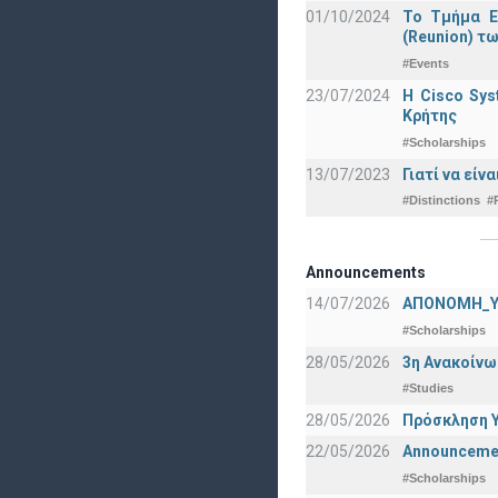
01/10/2024
Το Τμήμα Ε
(Reunion) τω
#Events
23/07/2024
Η Cisco Sy
Κρήτης
#Scholarships
13/07/2023
Γιατί να εί
#Distinctions
#
Announcements
14/07/2026
ΑΠΟΝΟΜΗ_Υ
#Scholarships
28/05/2026
3η Ανακοίνω
#Studies
28/05/2026
Πρόσκληση Υ
22/05/2026
Announcement
#Scholarships