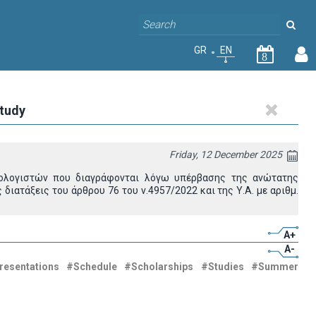
GR
EN
8
study
Friday, 12 December 2025
ολογιστών που διαγράφονται λόγω υπέρβασης της ανώτατης
διατάξεις του άρθρου 76 του ν.4957/2022 και της Υ.Α. με αριθμ.
A+
A-
resentations
#Schedule
#Scholarships
#Studies
#Summer