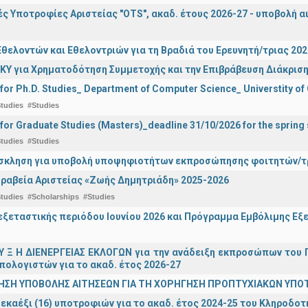
ς Υποτροφίες Αριστείας "OTS", ακαδ. έτους 2026-27 - υποβολή α
θελοντών και Εθελοντριών για τη Βραδιά του Ερευνητή/τριας 202
ΚΥ για Χρηματοδότηση Συμμετοχής και την Επιβράβευση Διάκριση
 for Ph.D. Studies_ Department of Computer Science_ Universtity of
tudies
#Studies
 for Graduate Studies (Masters)_deadline 31/10/2026 for the sprin
tudies
#Studies
σκληση για υποβολή υποψηφιοτήτων εκπροσώπησης φοιτητών/τρ
ραβεία Αριστείας «Ζωής Δημητριάδη» 2025-2026
tudies
#Scholarships
#Studies
ξεταστικής περιόδου Ιουνίου 2026 και Πρόγραμμα Εμβόλιμης Εξε
 Υ Ξ Η ΔΙΕΝΕΡΓΕΙΑΣ ΕΚΛΟΓΩΝ για την ανάδειξη εκπροσώπων του Π
πολογιστών για το ακαδ. έτος 2026-27
ΗΣΗ ΥΠΟΒΟΛΗΣ ΑΙΤΗΣΕΩΝ ΓΙΑ ΤΗ ΧΟΡΗΓΗΣΗ ΠΡΟΠΤΥΧΙΑΚΩΝ ΥΠΟ
εκαέξι (16) υποτροφιών για το ακαδ. έτος 2024-25 του Κληροδο