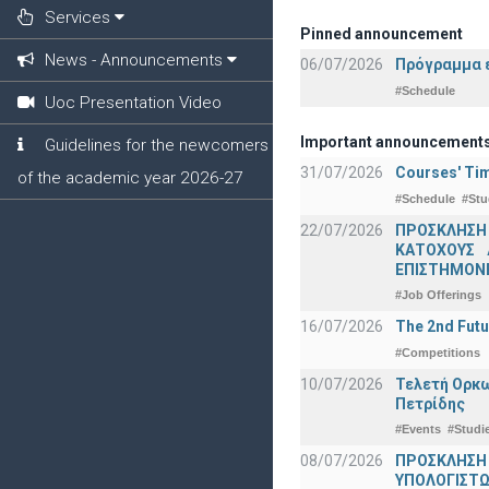
Services
Pinned announcement
News - Announcements
06/07/2026
Πρόγραμμα ε
#Schedule
Uoc Presentation Video
Important announcement
Guidelines for the newcomers
31/07/2026
Courses' Tim
of the academic year 2026-27
#Schedule
#Stu
22/07/2026
ΠΡΟΣΚΛΗΣΗ
ΚΑΤΟΧΟΥΣ 
ΕΠΙΣΤΗΜΟΝΕ
#Job Offerings
16/07/2026
The 2nd Futu
#Competitions
10/07/2026
Τελετή Ορκω
Πετρίδης
#Events
#Studi
08/07/2026
ΠΡΟΣΚΛΗΣΗ
ΥΠΟΛΟΓΙΣΤΩΝ