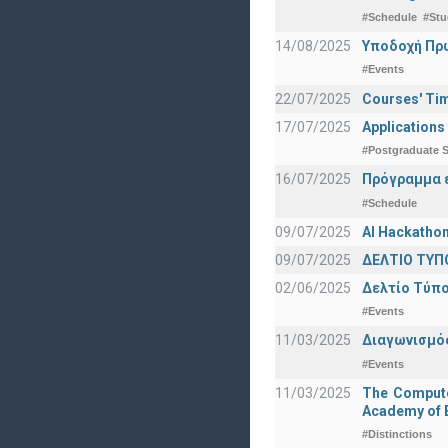
#Schedule
#Stu
14/08/2025
Υποδοχή Πρωτ
#Events
22/07/2025
Courses' Tim
17/07/2025
Applications
#Postgraduate S
16/07/2025
Πρόγραμμα ε
#Schedule
09/07/2025
AI Hackatho
09/07/2025
ΔΕΛΤΙΟ ΤΥΠΟ
02/06/2025
Δελτίο Τύπο
#Events
11/03/2025
Διαγωνισμός
#Events
11/03/2025
The Computer
Academy of E
#Distinctions