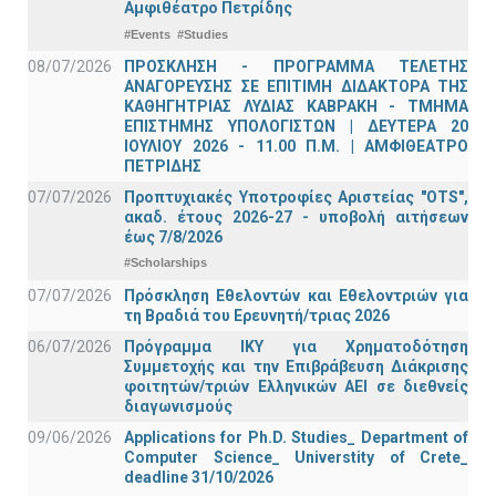
Αμφιθέατρο Πετρίδης
#Events
#Studies
08/07/2026
ΠΡΟΣΚΛΗΣΗ - ΠΡΟΓΡΑΜΜΑ ΤΕΛΕΤΗΣ
ΑΝΑΓΟΡΕΥΣΗΣ ΣΕ ΕΠΙΤΙΜΗ ΔΙΔΑΚΤΟΡΑ ΤΗΣ
ΚΑΘΗΓΗΤΡΙΑΣ ΛΥΔΙΑΣ ΚΑΒΡΑΚΗ - ΤΜΗΜΑ
ΕΠΙΣΤΗΜΗΣ ΥΠΟΛΟΓΙΣΤΩΝ | ΔΕΥΤΕΡΑ 20
ΙΟΥΛΙΟΥ 2026 - 11.00 Π.Μ. | ΑΜΦΙΘΕΑΤΡΟ
ΠΕΤΡΙΔΗΣ
07/07/2026
Προπτυχιακές Υποτροφίες Αριστείας "OTS",
ακαδ. έτους 2026-27 - υποβολή αιτήσεων
έως 7/8/2026
#Scholarships
07/07/2026
Πρόσκληση Εθελοντών και Εθελοντριών για
τη Βραδιά του Ερευνητή/τριας 2026
06/07/2026
Πρόγραμμα ΙΚΥ για Χρηματοδότηση
Συμμετοχής και την Επιβράβευση Διάκρισης
φοιτητών/τριών Ελληνικών ΑΕΙ σε διεθνείς
διαγωνισμούς
09/06/2026
Applications for Ph.D. Studies_ Department of
Computer Science_ Universtity of Crete_
deadline 31/10/2026