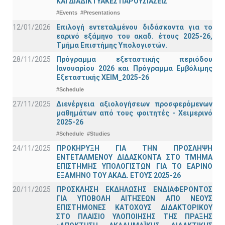
ΚΑΙ ΔΙΑΔΙΚΤΥΑΚΕΣ ΠΑΡΟΥΣΙΑΣΕΙΣ
#Events
#Presentations
12/01/2026
Επιλογή εντεταλμένου διδάσκοντα για το
εαρινό εξάμηνο του ακαδ. έτους 2025-26,
Τμήμα Επιστήμης Υπολογιστών.
28/11/2025
Πρόγραμμα εξεταστικής περιόδου
Ιανουαρίου 2026 και Πρόγραμμα Εμβόλιμης
Εξεταστικής ΧΕΙΜ_2025-26
#Schedule
27/11/2025
Διενέργεια αξιολογήσεων προσφερόμενων
μαθημάτων από τους φοιτητές - Χειμερινό
2025-26
#Schedule
#Studies
24/11/2025
ΠΡΟΚΗΡΥΞΗ ΓΙΑ ΤΗΝ ΠΡΟΣΛΗΨΗ
ΕΝΤΕΤΑΛΜΕΝΟΥ ΔΙΔΑΣΚΟΝΤΑ ΣΤΟ ΤΜΗΜΑ
ΕΠΙΣΤΗΜΗΣ ΥΠΟΛΟΓΙΣΤΩΝ ΓΙΑ ΤΟ ΕΑΡΙΝΟ
ΕΞΑΜΗΝΟ ΤΟΥ ΑΚΑΔ. ΕΤΟΥΣ 2025-26
20/11/2025
ΠΡΟΣΚΛΗΣΗ ΕΚΔΗΛΩΣΗΣ ΕΝΔΙΑΦΕΡΟΝΤΟΣ
ΓΙΑ ΥΠΟΒΟΛΗ ΑΙΤΗΣΕΩΝ ΑΠΟ ΝΕΟΥΣ
ΕΠΙΣΤΗΜΟΝΕΣ ΚΑΤΟΧΟΥΣ ΔΙΔΑΚΤΟΡΙΚΟΥ
ΣΤΟ ΠΛΑΙΣΙΟ ΥΛΟΠΟΙΗΣΗΣ ΤΗΣ ΠΡΑΞΗΣ