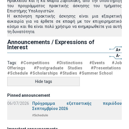
Ηρακλείου και η κα Μαρία Σαβιολάκη, από την υποστήριξη
του προγράμματος πρακτικής άσκησης του τμήματος
Επιστήμης Υπολογιστών.
Η εκπόνηση πρακτικής άσκησης είναι μια εξαιρετική
ευκαιρία για να έρθετε σε επαφή με τον επιχειρηματικό
κόσμο και θα είναι πολύ χρήσιμο να ενημερωθείτε για αυτή
τη δυνατότητα.
Announcements / Expressions of
Interest
A+
A-
Tags:
#Competitions
#Distinctions
#Events
#Job
Offerings
#Postgraduate Studies
#Presentations
#Schedule
#Scholarships
#Studies
#Summer School
Hide tags
Pinned announcement
06/07/2026
Πρόγραμμα εξεταστικής περιόδου
Σεπτεμβρίου 2026
#Schedule
Important announcements