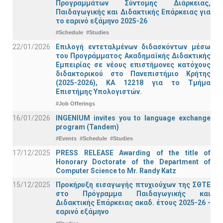
Προγραμμάτων Σύντομης Διάρκειας,
Παιδαγωγικής και Διδακτικής Επάρκειας για
το εαρινό εξάμηνο 2025-26
#Schedule
#Studies
22/01/2026
Επιλογή εντεταλμένων διδασκόντων μέσω
του Προγράμματος Ακαδημαϊκής Διδακτικής
Εμπειρίας σε νέους επιστήμονες κατόχους
διδακτορικού στο Πανεπιστήμιο Κρήτης
(2025-2026), ΚΑ 12218 για το Τμήμα
Επιστήμης Υπολογιστών.
#Job Offerings
16/01/2026
INGENIUM invites you to language exchange
program (Tandem)
#Events
#Schedule
#Studies
17/12/2025
PRESS RELEASE Awarding of the title of
Honorary Doctorate of the Department of
Computer Science to Mr. Randy Katz
15/12/2025
Προκήρυξη εισαγωγής πτυχιούχων της ΣΘΤΕ
στο Πρόγραμμα Παιδαγωγικής και
Διδακτικής Επάρκειας ακαδ. έτους 2025-26 -
εαρινό εξάμηνο