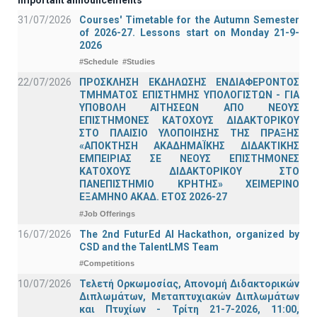
31/07/2026
Courses' Timetable for the Autumn Semester
of 2026-27. Lessons start on Monday 21-9-
2026
#Schedule
#Studies
22/07/2026
ΠΡΟΣΚΛΗΣΗ ΕΚΔΗΛΩΣΗΣ ΕΝΔΙΑΦΕΡΟΝΤΟΣ
ΤΜΗΜΑΤΟΣ ΕΠΙΣΤΗΜΗΣ ΥΠΟΛΟΓΙΣΤΩΝ - ΓΙΑ
ΥΠΟΒΟΛΗ ΑΙΤΗΣΕΩΝ ΑΠΟ ΝΕΟΥΣ
ΕΠΙΣΤΗΜΟΝΕΣ ΚΑΤΟΧΟΥΣ ΔΙΔΑΚΤΟΡΙΚΟΥ
ΣΤΟ ΠΛΑΙΣΙΟ ΥΛΟΠΟΙΗΣΗΣ ΤΗΣ ΠΡΑΞΗΣ
«ΑΠΟΚΤΗΣΗ ΑΚΑΔΗΜΑΪΚΗΣ ΔΙΔΑΚΤΙΚΗΣ
ΕΜΠΕΙΡΙΑΣ ΣΕ ΝΕΟΥΣ ΕΠΙΣΤΗΜΟΝΕΣ
ΚΑΤΟΧΟΥΣ ΔΙΔΑΚΤΟΡΙΚΟΥ ΣΤΟ
ΠΑΝΕΠΙΣΤΗΜΙΟ ΚΡΗΤΗΣ» ΧΕΙΜΕΡΙΝΟ
ΕΞΑΜΗΝΟ ΑΚΑΔ. ΕΤΟΣ 2026-27
#Job Offerings
16/07/2026
The 2nd FuturEd AI Hackathon, organized by
CSD and the TalentLMS Team
#Competitions
10/07/2026
Τελετή Ορκωμοσίας, Απονομή Διδακτορικών
Διπλωμάτων, Μεταπτυχιακών Διπλωμάτων
και Πτυχίων - Τρίτη 21-7-2026, 11:00,