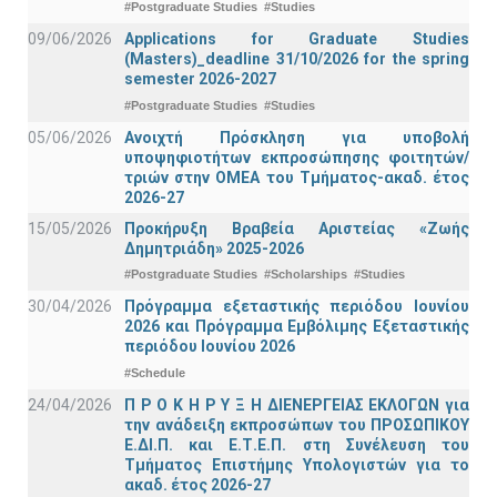
#Postgraduate Studies
#Studies
09/06/2026
Applications for Graduate Studies
(Masters)_deadline 31/10/2026 for the spring
semester 2026-2027
#Postgraduate Studies
#Studies
05/06/2026
Ανοιχτή Πρόσκληση για υποβολή
υποψηφιοτήτων εκπροσώπησης φοιτητών/
τριών στην ΟΜΕΑ του Τμήματος-ακαδ. έτος
2026-27
15/05/2026
Προκήρυξη Βραβεία Αριστείας «Ζωής
Δημητριάδη» 2025-2026
#Postgraduate Studies
#Scholarships
#Studies
30/04/2026
Πρόγραμμα εξεταστικής περιόδου Ιουνίου
2026 και Πρόγραμμα Εμβόλιμης Εξεταστικής
περιόδου Ιουνίου 2026
#Schedule
24/04/2026
Π Ρ Ο Κ Η Ρ Υ Ξ Η ΔΙΕΝΕΡΓΕΙΑΣ ΕΚΛΟΓΩΝ για
την ανάδειξη εκπροσώπων του ΠΡΟΣΩΠΙΚΟΥ
Ε.ΔΙ.Π. και Ε.Τ.Ε.Π. στη Συνέλευση του
Τμήματος Επιστήμης Υπολογιστών για το
ακαδ. έτος 2026-27