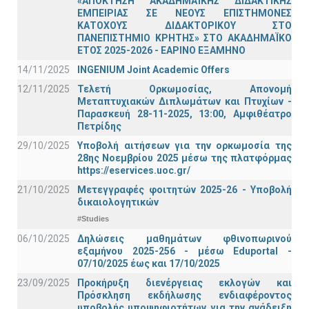
«ΑΠΟΚΤΗΣΗ ΑΚΑΔΗΜΑΪΚΗΣ ΔΙΔΑΚΤΙΚΗΣ
ΕΜΠΕΙΡΙΑΣ ΣΕ ΝΕΟΥΣ ΕΠΙΣΤΗΜΟΝΕΣ
ΚΑΤΟΧΟΥΣ ΔΙΔΑΚΤΟΡΙΚΟΥ ΣΤΟ
ΠΑΝΕΠΙΣΤΗΜΙΟ ΚΡΗΤΗΣ» ΣΤΟ ΑΚΑΔΗΜΑΪΚΟ
ΕΤΟΣ 2025-2026 - ΕΑΡΙΝΟ ΕΞΑΜΗΝΟ
14/11/2025
INGENIUM Joint Academic Offers
12/11/2025
Τελετή Ορκωμοσίας, Απονομή
Μεταπτυχιακών Διπλωμάτων και Πτυχίων -
Παρασκευή 28-11-2025, 13:00, Αμφιθέατρο
Πετρίδης
29/10/2025
Υποβολή αιτήσεων για την ορκωμοσία της
28ης Νοεμβρίου 2025 μέσω της πλατφόρμας
https://eservices.uoc.gr/
21/10/2025
Μετεγγραφές φοιτητών 2025-26 - Υποβολή
δικαιολογητικών
#Studies
06/10/2025
Δηλώσεις μαθημάτων φθινοπωρινού
εξαμήνου 2025-256 - μέσω Εduportal -
07/10/2025 έως και 17/10/2025
23/09/2025
Προκήρυξη διενέργειας εκλογών και
Πρόσκληση εκδήλωσης ενδιαφέροντος
υποβολής υποψηφιοτήτων για την ανάδειξη