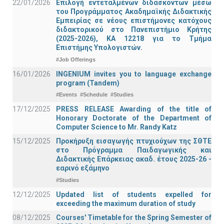
22/01/2026
Επιλογή εντεταλμένων διδασκόντων μέσω
του Προγράμματος Ακαδημαϊκής Διδακτικής
Εμπειρίας σε νέους επιστήμονες κατόχους
διδακτορικού στο Πανεπιστήμιο Κρήτης
(2025-2026), ΚΑ 12218 για το Τμήμα
Επιστήμης Υπολογιστών.
#Job Offerings
16/01/2026
INGENIUM invites you to language exchange
program (Tandem)
#Events
#Schedule
#Studies
17/12/2025
PRESS RELEASE Awarding of the title of
Honorary Doctorate of the Department of
Computer Science to Mr. Randy Katz
15/12/2025
Προκήρυξη εισαγωγής πτυχιούχων της ΣΘΤΕ
στο Πρόγραμμα Παιδαγωγικής και
Διδακτικής Επάρκειας ακαδ. έτους 2025-26 -
εαρινό εξάμηνο
#Studies
12/12/2025
Updated list of students expelled for
exceeding the maximum duration of study
08/12/2025
Courses' Timetable for the Spring Semester of