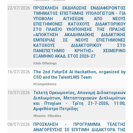
22/07/2026
ΠΡΟΣΚΛΗΣΗ ΕΚΔΗΛΩΣΗΣ ΕΝΔΙΑΦΕΡΟΝΤΟΣ
ΤΜΗΜΑΤΟΣ ΕΠΙΣΤΗΜΗΣ ΥΠΟΛΟΓΙΣΤΩΝ - ΓΙΑ
ΥΠΟΒΟΛΗ ΑΙΤΗΣΕΩΝ ΑΠΟ ΝΕΟΥΣ
ΕΠΙΣΤΗΜΟΝΕΣ ΚΑΤΟΧΟΥΣ ΔΙΔΑΚΤΟΡΙΚΟΥ
ΣΤΟ ΠΛΑΙΣΙΟ ΥΛΟΠΟΙΗΣΗΣ ΤΗΣ ΠΡΑΞΗΣ
«ΑΠΟΚΤΗΣΗ ΑΚΑΔΗΜΑΪΚΗΣ ΔΙΔΑΚΤΙΚΗΣ
ΕΜΠΕΙΡΙΑΣ ΣΕ ΝΕΟΥΣ ΕΠΙΣΤΗΜΟΝΕΣ
ΚΑΤΟΧΟΥΣ ΔΙΔΑΚΤΟΡΙΚΟΥ ΣΤΟ
ΠΑΝΕΠΙΣΤΗΜΙΟ ΚΡΗΤΗΣ» ΧΕΙΜΕΡΙΝΟ
ΕΞΑΜΗΝΟ ΑΚΑΔ. ΕΤΟΣ 2026-27
#Job Offerings
16/07/2026
The 2nd FuturEd AI Hackathon, organized by
CSD and the TalentLMS Team
#Competitions
10/07/2026
Τελετή Ορκωμοσίας, Απονομή Διδακτορικών
Διπλωμάτων, Μεταπτυχιακών Διπλωμάτων
και Πτυχίων - Τρίτη 21-7-2026, 11:00,
Αμφιθέατρο Πετρίδης
#Events
#Studies
08/07/2026
ΠΡΟΣΚΛΗΣΗ - ΠΡΟΓΡΑΜΜΑ ΤΕΛΕΤΗΣ
ΑΝΑΓΟΡΕΥΣΗΣ ΣΕ ΕΠΙΤΙΜΗ ΔΙΔΑΚΤΟΡΑ ΤΗΣ