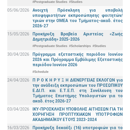
#Postgraduate Studies
#Studies
05/06/2026
Ανοιχτή Πρόσκληση για υποβολή
υποψηφιοτήτων εκπροσώπησης φοιτητών/
τριών στην ΟΜΕΑ του Τμήματος-ακαδ. έτος
2026-27
15/05/2026
Προκήρυξη Βραβεία Αριστείας «Ζωής
Δημητριάδη» 2025-2026
#Postgraduate Studies
#Scholarships
#Studies
30/04/2026
Πρόγραμμα εξεταστικής περιόδου Ιουνίου
2026 και Πρόγραμμα Εμβόλιμης Εξεταστικής
περιόδου Ιουνίου 2026
#Schedule
24/04/2026
Π Ρ Ο Κ Η Ρ Υ Ξ Η ΔΙΕΝΕΡΓΕΙΑΣ ΕΚΛΟΓΩΝ για
την ανάδειξη εκπροσώπων του ΠΡΟΣΩΠΙΚΟΥ
Ε.ΔΙ.Π. και Ε.Τ.Ε.Π. στη Συνέλευση του
Τμήματος Επιστήμης Υπολογιστών για το
ακαδ. έτος 2026-27
03/04/2026
ΙΚΥ-ΠΡΟΣΚΛΗΣΗ ΥΠΟΒΟΛΗΣ ΑΙΤΗΣΕΩΝ ΓΙΑ ΤΗ
ΧΟΡΗΓΗΣΗ ΠΡΟΠΤΥΧΙΑΚΩΝ ΥΠΟΤΡΟΦΙΩΝ
ΑΚΑΔΗΜΑΪΚΟΥ ΕΤΟΥΣ 2023-2024
16/03/2026
Προκήρυξη δεκαέξι (16) υποτροφιών για το