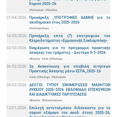
Εαρινό 2025-26
#Schedule
#Studies
21/04/2026
Προκήρυξη _ΥΠΟΤΡΟΦΙΕΣ ΑΔΜΗΕ για το
ακαδημαικό έτος 2025-2026
#Scholarships
16/03/2026
Προκήρυξη επτά (7) υποτροφιών του
Κληροδοτήματος «Εμμανουήλ Σακλαμπάνη»
02/03/2026
Ενημέρωση για το πρόγραμμα πρακτικής
άσκησης του τμήματος - Δευτέρα 9-3-2026
#Events
#Job Offerings
26/02/2026
2η Ανακοίνωση για υποβολή αιτήσεων
Πρακτικής Άσκησης μέσω ΕΣΠΑ_2025-26
#Job Offerings
#Schedule
24/02/2026
ΔΕΛΤΙΟ ΤΥΠΟΥ ΕΝΗΜΕΡΩΣΕΙΣ ΜΑΘΗΤΩΝ
ΛΥΚΕΙΟΥ 2025-2026 ΕΒΔΟΜΑΔΑ ΕΠΙΣΚΕΨΕΩΝ
ΚΑΙ ΔΙΑΔΙΚΤΥΑΚΕΣ ΠΑΡΟΥΣΙΑΣΕΙΣ
#Events
#Presentations
12/01/2026
Επιλογή εντεταλμένου διδάσκοντα για το
εαρινό εξάμηνο του ακαδ. έτους 2025-26,