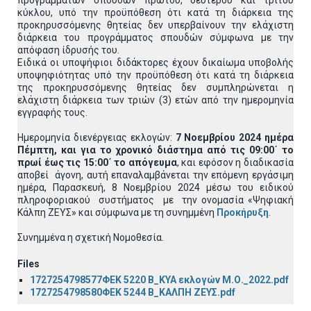
προγραμμάτων σπουδών πρώτου, δεύτερου και τρίτου
κύκλου, υπό την προϋπόθεση ότι κατά τη διάρκεια της
προκηρυσσόμενης θητείας δεν υπερβαίνουν την ελάχιστη
διάρκεια του προγράμματος σπουδών σύμφωνα με την
απόφαση ίδρυσής του.
Ειδικά οι υποψήφιοι διδάκτορες έχουν δικαίωμα υποβολής
υποψηφιότητας υπό την προϋπόθεση ότι κατά τη διάρκεια
της προκηρυσσόμενης θητείας δεν συμπληρώνεται η
ελάχιστη διάρκεια των τριών (3) ετών από την ημερομηνία
εγγραφής τους.
Ημερομηνία διενέργειας εκλογών:
7 Νοεμβρίου 2024 ημέρα
Πέμπτη, και για το χρονικό διάστημα από τις 09:00΄ το
πρωί έως τις 15:00΄ το απόγευμα
, και εφόσον η διαδικασία
αποβεί άγονη, αυτή επαναλαμβάνεται την επόμενη εργάσιμη
ημέρα, Παρασκευή, 8 Νοεμβρίου 2024 μέσω του ειδικού
πληροφοριακού συστήματος με την ονομασία «Ψηφιακή
Κάλπη ΖΕΥΣ» και σύμφωνα με τη συνημμένη
Προκήρυξη
.
Συνημμένα η σχετική Νομοθεσία.
Files
1727254798577ΦΕΚ 5220 Β_ΚΥΑ εκλογών Μ.Ο._2022.pdf
1727254798580ΦΕΚ 5244 Β_ΚΑΛΠΗ ΖΕΥΣ.pdf