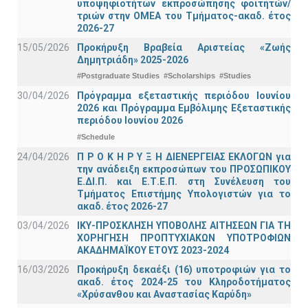
υποψηφιοτήτων εκπροσώπησης φοιτητών/
τριών στην ΟΜΕΑ του Τμήματος-ακαδ. έτος
2026-27
15/05/2026
Προκήρυξη Βραβεία Αριστείας «Ζωής
Δημητριάδη» 2025-2026
#Postgraduate Studies
#Scholarships
#Studies
30/04/2026
Πρόγραμμα εξεταστικής περιόδου Ιουνίου
2026 και Πρόγραμμα Εμβόλιμης Εξεταστικής
περιόδου Ιουνίου 2026
#Schedule
24/04/2026
Π Ρ Ο Κ Η Ρ Υ Ξ Η ΔΙΕΝΕΡΓΕΙΑΣ ΕΚΛΟΓΩΝ για
την ανάδειξη εκπροσώπων του ΠΡΟΣΩΠΙΚΟΥ
Ε.ΔΙ.Π. και Ε.Τ.Ε.Π. στη Συνέλευση του
Τμήματος Επιστήμης Υπολογιστών για το
ακαδ. έτος 2026-27
03/04/2026
ΙΚΥ-ΠΡΟΣΚΛΗΣΗ ΥΠΟΒΟΛΗΣ ΑΙΤΗΣΕΩΝ ΓΙΑ ΤΗ
ΧΟΡΗΓΗΣΗ ΠΡΟΠΤΥΧΙΑΚΩΝ ΥΠΟΤΡΟΦΙΩΝ
ΑΚΑΔΗΜΑΪΚΟΥ ΕΤΟΥΣ 2023-2024
16/03/2026
Προκήρυξη δεκαέξι (16) υποτροφιών για το
ακαδ. έτος 2024-25 του Κληροδοτήματος
«Χρύσανθου και Αναστασίας Καρύδη»