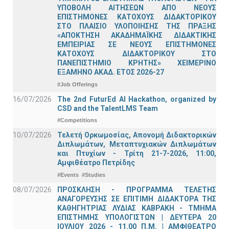
ΥΠΟΒΟΛΗ ΑΙΤΗΣΕΩΝ ΑΠΟ ΝΕΟΥΣ
ΕΠΙΣΤΗΜΟΝΕΣ ΚΑΤΟΧΟΥΣ ΔΙΔΑΚΤΟΡΙΚΟΥ
ΣΤΟ ΠΛΑΙΣΙΟ ΥΛΟΠΟΙΗΣΗΣ ΤΗΣ ΠΡΑΞΗΣ
«ΑΠΟΚΤΗΣΗ ΑΚΑΔΗΜΑΪΚΗΣ ΔΙΔΑΚΤΙΚΗΣ
ΕΜΠΕΙΡΙΑΣ ΣΕ ΝΕΟΥΣ ΕΠΙΣΤΗΜΟΝΕΣ
ΚΑΤΟΧΟΥΣ ΔΙΔΑΚΤΟΡΙΚΟΥ ΣΤΟ
ΠΑΝΕΠΙΣΤΗΜΙΟ ΚΡΗΤΗΣ» ΧΕΙΜΕΡΙΝΟ
ΕΞΑΜΗΝΟ ΑΚΑΔ. ΕΤΟΣ 2026-27
#Job Offerings
16/07/2026
The 2nd FuturEd AI Hackathon, organized by
CSD and the TalentLMS Team
#Competitions
10/07/2026
Τελετή Ορκωμοσίας, Απονομή Διδακτορικών
Διπλωμάτων, Μεταπτυχιακών Διπλωμάτων
και Πτυχίων - Τρίτη 21-7-2026, 11:00,
Αμφιθέατρο Πετρίδης
#Events
#Studies
08/07/2026
ΠΡΟΣΚΛΗΣΗ - ΠΡΟΓΡΑΜΜΑ ΤΕΛΕΤΗΣ
ΑΝΑΓΟΡΕΥΣΗΣ ΣΕ ΕΠΙΤΙΜΗ ΔΙΔΑΚΤΟΡΑ ΤΗΣ
ΚΑΘΗΓΗΤΡΙΑΣ ΛΥΔΙΑΣ ΚΑΒΡΑΚΗ - ΤΜΗΜΑ
ΕΠΙΣΤΗΜΗΣ ΥΠΟΛΟΓΙΣΤΩΝ | ΔΕΥΤΕΡΑ 20
ΙΟΥΛΙΟΥ 2026 - 11.00 Π.Μ. | ΑΜΦΙΘΕΑΤΡΟ