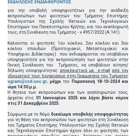
ΕΚΔΗΛΩΣΗΣ ΕΝΔΙΑΦΕΡΟΝΤΟΣ
για την υποβολή υποψηφιοτήτων για την ανάδειξη
εκπροσώπων των φοιτητών του Τμήματος Επιστήμης
Υπολογιστών της Σχολής Θετικών και Τεχνολογικών
Επιστημών του Πανεπιστημίου Κρήτης, και του αναπληρωτή
τους, στη Συνέλευση του Τμήματος - ν.4957/2022 (Α΄141)
Καλούνται οι φοιτητές 1ου κύκλου, 2ου κύκλου και 3ου
κύκλου σπουδών (Προπτυχιακοί, Μεταπτυχιακοί και
Υποψήφιοι Διδάκτορες) που ενδιαφέρονται να υποβάλουν
υποψηφιότητα για την εκπροσώπηση των φοιτητών στην
Γενική Συνέλευση του Τμήματος, να υποβάλουν αίτηση/
δήλωση υποψηφιότητας
αποκλειστικά με e-mail
από τον
ιδρυματικό τους λογαριασμό στην Γραμματεία του Τμήματος
ugram@csd.uoc.gr
,
μέχρι
την
Παρασκευή 18-10-2024 και
ώρα 14:30 μ.μ.
Η θητεία των εκπροσώπων και των αναπληρωτών τους,
άρχεται στις
01 Ιανουαρίου 2025 και λήγει βάσει νόμου
στις 31 Δεκεμβρίου 2025.
Σύμφωνα με το Νόμο
δικαίωμα υποβολής υποψηφιότητας
για τη θέση του εκπροσώπου των φοιτητών στη Συνέλευση
του Τμήματος Επιστήμης Υπολογιστών της Σχολής Θετικών
και Τεχνολογικών Επιστημών έχουν όλοι οι φοιτητές των